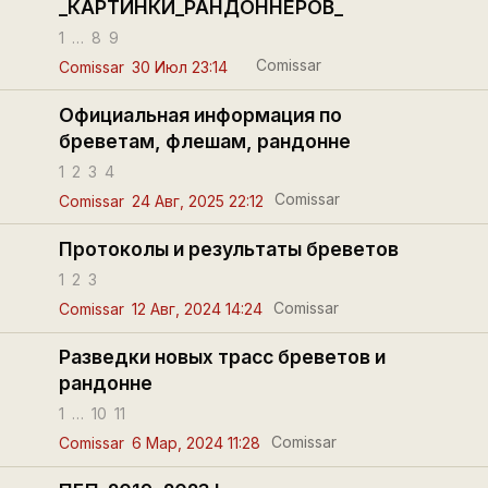
_КАРТИНКИ_РАНДОННЁРОВ_
1
…
8
9
Comissar
Comissar
30 Июл 23:14
Официальная информация по
бреветам, флешам, рандонне
1
2
3
4
Comissar
Comissar
24 Авг, 2025 22:12
Протоколы и результаты бреветов
1
2
3
Comissar
Comissar
12 Авг, 2024 14:24
Разведки новых трасс бреветов и
рандонне
1
…
10
11
Comissar
Comissar
6 Мар, 2024 11:28