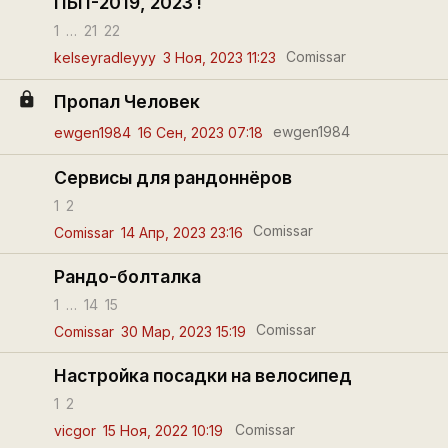
ПБП-2019, 2023 !
1
…
21
22
Comissar
kelseyradleyyy
3 Ноя, 2023 11:23
lock
Пропал Человек
ewgen1984
ewgen1984
16 Сен, 2023 07:18
Сервисы для рандоннёров
1
2
Comissar
Comissar
14 Апр, 2023 23:16
Рандо-болталка
1
…
14
15
Comissar
Comissar
30 Мар, 2023 15:19
Настройка посадки на велосипед
1
2
Comissar
vicgor
15 Ноя, 2022 10:19