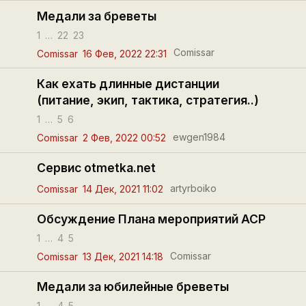
Медали за бреветы
1
…
22
23
Comissar
Comissar
16 Фев, 2022 22:31
Как ехать длинные дистанции
(питание, экип, тактика, стратегия..)
1
…
5
6
ewgen1984
Comissar
2 Фев, 2022 00:52
Сервис otmetka.net
artyrboiko
Comissar
14 Дек, 2021 11:02
Обсуждение Плана мероприятий АСР
1
…
4
5
Comissar
Comissar
13 Дек, 2021 14:18
Медали за юбилейные бреветы
1
…
4
5