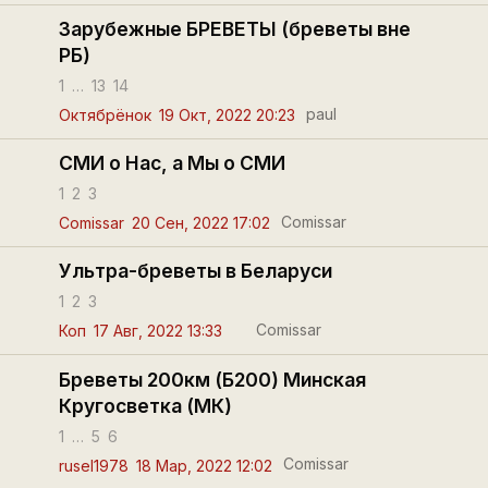
Зарубежные БРЕВЕТЫ (бреветы вне
РБ)
1
…
13
14
paul
Октябрёнок
19 Окт, 2022 20:23
СМИ о Нас, а Мы о СМИ
1
2
3
Comissar
Comissar
20 Сен, 2022 17:02
Ультра-бреветы в Беларуси
1
2
3
Comissar
Коп
17 Авг, 2022 13:33
Бреветы 200км (Б200) Минская
Кругосветка (МК)
1
…
5
6
Comissar
rusel1978
18 Мар, 2022 12:02