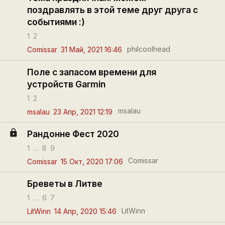
поздравлять в этой теме друг друга с
событиями :)
1
2
philcoolhead
Comissar
31 Май, 2021 16:46
Поле с запасом времени для
устройств Garmin
1
2
msalau
msalau
23 Апр, 2021 12:19
lock
Рандонне Фест 2020
1
…
8
9
Comissar
Comissar
15 Окт, 2020 17:06
Бреветы в Литве
1
…
6
7
LitWinn
LitWinn
14 Апр, 2020 15:46