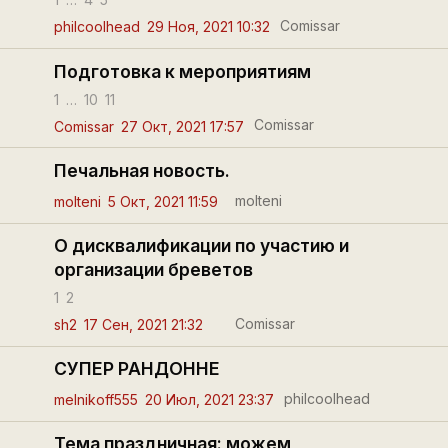
Comissar
philcoolhead
29 Ноя, 2021 10:32
Подготовка к мероприятиям
1
…
10
11
Comissar
Comissar
27 Окт, 2021 17:57
Печальная новость.
molteni
molteni
5 Окт, 2021 11:59
О дисквалификации по участию и
организации бреветов
1
2
Comissar
sh2
17 Сен, 2021 21:32
СУПЕР РАНДОННЕ
philcoolhead
melnikoff555
20 Июл, 2021 23:37
Тема праздничная: можем