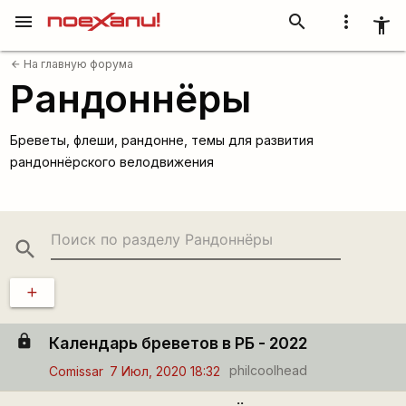
menu
search
more_vert
accessibility_new
На главную форума
arrow_back
Рандоннёры
Бреветы, флеши, рандонне, темы для развития
рандоннёрского велодвижения
search
add
lock
Календарь бреветов в РБ - 2022
philcoolhead
Comissar
7 Июл, 2020 18:32