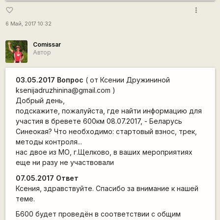
more_vert
favorite_border
6 Май, 2017 10:32
Comissar
Автор
03.05.2017 Вопрос
( от Ксении Дружининой
ksenijadruzhinina@gmail.com )
Добрый день,
подскажите, пожалуйста, где найти информацию для
участия в бревете 600км 08.07.2017, - Беларусь
Синеокая? Что необходимо: стартовый взнос, трек,
методы контроля...
нас двое из МО, г.Щелково, в ваших мероприятиях
еще ни разу не участвовали
07.05.2017 Ответ
Ксения, здравствуйте. Спасибо за внимание к нашей
теме.
Б600 будет проведён в соответствии с общим