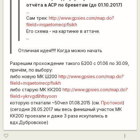
отчёта в АСР по бреветам (до 01.10.2017)
...
Сам трек:
http://www.gpsies.com/map.do?
fileId=mqaetomecpflsikh
Его схема - на картинке в аттаче.
...
Отличная идея!!!!! Когда можно начать
Разрешим прохождение такого Б200 с 01.06 по 30.09,
причём, по выбору:
либо новую МК Ш200
http://www.gpsies.com/map.do?
fileId=mqaetomecpflsikh
либо старую МК КК200
http://www.gpsies.com/map.do?
fileId=ykrvgdlihltsyoon
которую откатали ~50чел 01.08.2015 (см.
Протокол
)
(сегодня 28.05.2017 мы весь финишный участок МК
КК200 проехали и даже 3 раза искупались в
вдх.Дубровское)
more_vert
favorite_border