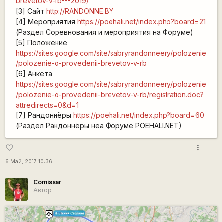
brevetov-v-rb---2019/
[3] Сайт
http://RANDONNE.BY
[4] Мероприятия
https://poehali.net/index.php?board=21
(Раздел Соревнования и мероприятия на Форуме)
[5] Положение
https://sites.google.com/site/sabryrandonneery/polozenie
/polozenie-o-provedenii-brevetov-v-rb
[6] Анкета
https://sites.google.com/site/sabryrandonneery/polozenie
/polozenie-o-provedenii-brevetov-v-rb/registration.doc?
attredirects=0&d=1
[7] Рандоннёры
https://poehali.net/index.php?board=60
(Раздел Рандоннёры неа Форуме POEHALI.NET)
more_vert
favorite_border
6 Май, 2017 10:36
Comissar
Автор