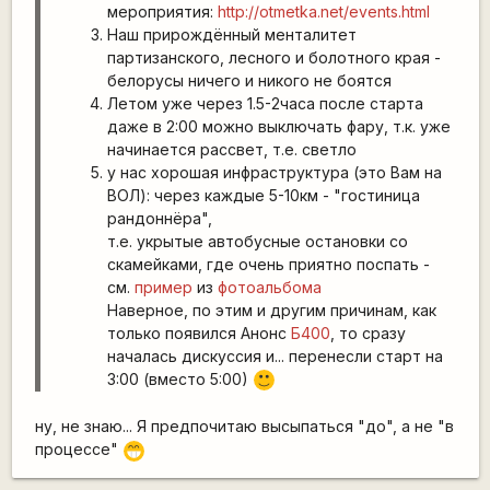
мероприятия:
http://otmetka.net/events.html
Наш прирождённый менталитет
партизанского, лесного и болотного края -
белорусы ничего и никого не боятся
Летом уже через 1.5-2часа после старта
даже в 2:00 можно выключать фару, т.к. уже
начинается рассвет, т.е. светло
у нас хорошая инфраструктура (это Вам на
ВОЛ): через каждые 5-10км - "гостиница
рандоннёра",
т.е. укрытые автобусные остановки со
скамейками, где очень приятно поспать -
см.
пример
из
фотоальбома
Наверное, по этим и другим причинам, как
только появился Анонс
Б400
, то сразу
началась дискуссия и... перенесли старт на
3:00 (вместо 5:00)
:)
ну, не знаю... Я предпочитаю высыпаться "до", а не "в
процессе"
;D