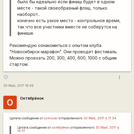
было бы идеально если финиш будет в одном
месте - такой своеобразный флэш, только
наоборот..
конечно есть узкое место - контрольное время,
так что все участники вместе не соберутся на
финише.
Рекомендую ознакомиться с опытом клуба
"Новосибирск-марафон". Они проводят фестиваль.
Можно проехать 200, 300, 400, 600, 1000 с общим
стартом.
more_vert
favorite_border
30 Май, 2017 18:48
Октябрёнок
О
Цитата сообщения от
сomissar
отправленного
30 Май, 2017 в 17:54
Цитата сообщения от
октябрёнок
отправленного
30 Май, 2017 в
16:51