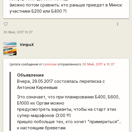
(можно потом сравнить: кто раньше приедет в Минск:
участники Б200 или Б400 ?)
more_vert
favorite_border
30 Май, 2017 10:27
VinipuX
Цитата сообщения от
сomissar
отправленного
30 Май, 2017 в 10:27
Объявление
Вчера, 29.05.2017 состоялась переписка с
Антоном Киреевым
Это означает, что при планировании Б400, Б600,
Б1000 их Оргам можно
предусмотреть варианты, чтобы на старт этих
супер-марафонов (3:00 !!!)
пришло побольше тех, кто хочет "примериться"...
к настоящим бреветам.