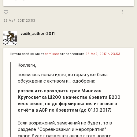
more_vert
favorite_border
26 Май, 2017 23:53
vadik_author-2011
Цитата сообщения от
сomissar
отправленного
26 Май, 2017 в 23:53
Коллеги,
появилась новая идея, которая уже была
обсуждена с активом и... одобрена:
разрешить проходить трек Минская
Кругосветка Ш200 в качестве бревета Б200
весь сезон, но до формирования итогового
отчёта в АСР по бреветам (до 01.10.2017)
...
Если возражений, замечаний не будет, то в
разделе "Соревнования и мероприятия"
скоро будет размещён анонс этого нового