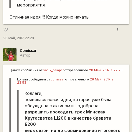
мероприятия...
Отличная идея!!!!! Когда можно начать
more_vert
favorite_border
28 Май, 2017 22:28
Comissar
Автор
Цитата сообщения от
vadik_camper
отправленного
28 Май, 2017 в 22:28
Цитата сообщения от
сomissar
отправленного
26 Май, 2017 в
23:53
Коллеги,
появилась новая идея, которая уже была
обсуждена с активом и... одобрена:
разрешить проходить трек Минская
Кругосветка Ш200 в качестве бревета
Б200
весь сезон, но до формирования итогового