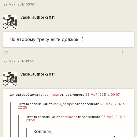
29 Май, 2017 00:07
vadik_author-2011
По второму треку есть должок :|)
more_vert
favorite_border
29 Май, 2017 19:53
vadik_author-2011
Цитата сообщения от
сomissar
отправленного
29 Май, 2017 в 00:07
Цитата сообщения от
vadik_camper
отправленного
28 Май, 2017 в
22:28
Цитата сообщения от
сomissar
отправленного
26 Май, 2017 в
23:53
Коллеги,