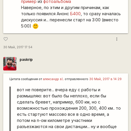
пример
из
фотоальбома
Наверное, по этим и другим причинам, как
только появился Анонс
Б400
, то сразу началась
дискуссия и... перенесли старт на 3:00 (вместо
5:00)
:)
more_vert
favorite_border
30 Май, 2017 17:54
paskrip
Цитата сообщения от
александр в\.
отправленного
30 Май, 2017 в 14:29
вот не поверите... вчера еду с работы и
размышляю: вот было бы неплохо, если бы
сделать бревет, например, 600 км, но с
возможностью прохождения 200, 300, 400 км.. то
есть стартуют массово все в одно время, а
потом на n-ом километре участники
разъезжаются на свои дистанции... ну и вообще