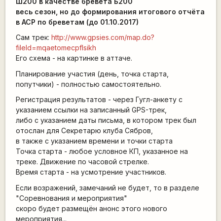
Ш200 в качестве бревета Б200
весь сезон, но до формирования итогового отчёта
в АСР по бреветам (до 01.10.2017)
Сам трек:
http://www.gpsies.com/map.do?
fileId=mqaetomecpflsikh
Его схема - на картинке в аттаче.
Планирование участия (день, точка старта,
попутчики) - полностью самостоятельно.
Регистрация результатов - через Гугл-анкету с
указанием ссылки на записанный GPS-трек,
либо с указанием даты письма, в котором трек был
отослан для Секретарю клуба Сябров,
в также с указанием времени и точки старта
Точка старта - любое условное КП, указанное на
треке. Движение по часовой стрелке.
Время старта - на усмотрение участников.
Если возражений, замечаний не будет, то в разделе
"Соревнования и мероприятия"
скоро будет размещён анонс этого нового
мероприятия...