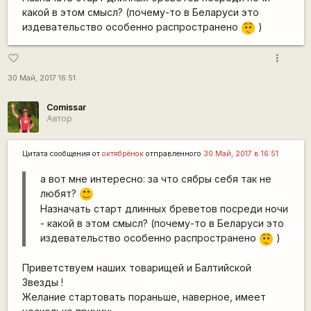
какой в этом смысл? (почему-то в Беларуси это
издевательство особенно распространено
)
:-/
more_vert
favorite_border
30 Май, 2017 16:51
Comissar
Автор
Цитата сообщения от
октябрёнок
отправленного
30 Май, 2017 в 16:51
а вот мне интересно: за что сябры себя так не
любят?
:)
Назначать старт длинных бреветов посреди ночи
- какой в этом смысл? (почему-то в Беларуси это
издевательство особенно распространено
)
:-/
Приветствуем наших товарищей и Балтийской
Звезды !
Желание стартовать пораньше, наверное, имеет