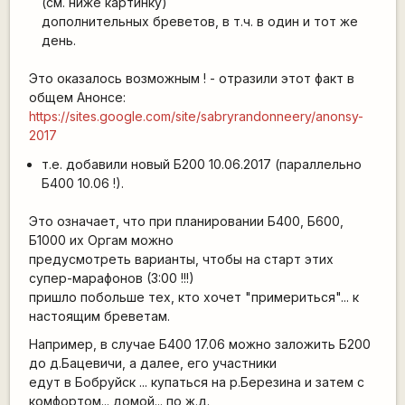
(см. ниже картинку)
дополнительных бреветов, в т.ч. в один и тот же
день.
Это оказалось возможным ! - отразили этот факт в
общем Анонсе:
https://sites.google.com/site/sabryrandonneery/anonsy-
2017
т.е. добавили новый Б200 10.06.2017 (параллельно
Б400 10.06 !).
Это означает, что при планировании Б400, Б600,
Б1000 их Оргам можно
предусмотреть варианты, чтобы на старт этих
супер-марафонов (3:00 !!!)
пришло побольше тех, кто хочет "примериться"... к
настоящим бреветам.
Например, в случае Б400 17.06 можно заложить Б200
до д.Бацевичи, а далее, его участники
едут в Бобруйск ... купаться на р.Березина и затем с
комфортом... домой... по ж.д.