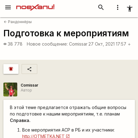
menu
search
more_vert
accessibility_new
Рандоннёры
arrow_back
Подготовка к мероприятиям
38 778
Новое сообщение:
Comissar
27 Окт, 2021 17:57
visibility
arrow_downward
notifications_active
share
Comissar
Автор
В этой теме предлагается отражать общие вопросы
по подготовке к нашим мероприятиям, т.е. планам
Справка.
Все мероприятия АСР в РБ и их участники:
http://OTMETKA.NET