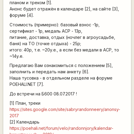
планом и треком [1].
Анонс будет отражён в календаре [2], на сайте [3],
форуме [4].
Стоимость (примерно): базовый взнос -1р,
сертификат - 1р, медаль АСР - 13р,
питание, доставка, отдых (ночлег в агроусадьбе,
баня) на ТО (точке отдыха) - 25р;
итого: 40р, т.е. ~20у.е., а если без медали в АСР, то
~14у.е.
Предлагаю Вам ознакомиться с положением [5],
заполнить и передать нам анкету [6].
Наша тусовка - в отдельном разделе на форуме
POEHALI.NET [7].
До встречи на Б600 08.07.2017 !
[1] План, треки
https://sites.google.com/site/sabryrandonneery/anonsy-
2017
[2] Календарь
https://poehali.net/forum/velo/randonnjory/kalendar-