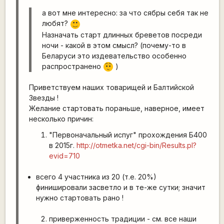
а вот мне интересно: за что сябры себя так не
любят?
:)
Назначать старт длинных бреветов посреди
ночи - какой в этом смысл? (почему-то в
Беларуси это издевательство особенно
распространено
)
:-/
Приветствуем наших товарищей и Балтийской
Звезды !
Желание стартовать пораньше, наверное, имеет
несколько причин:
"Первоначальный испуг" прохождения Б400
в 2015г.
http://otmetka.net/cgi-bin/Results.pl?
evid=710
всего 4 участника из 20 (т.е. 20%)
финишировали засветло и в те-же сутки; значит
нужно стартовать рано !
приверженность традиции - см. все наши