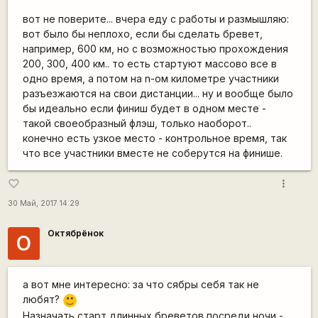
вот не поверите... вчера еду с работы и размышляю:
вот было бы неплохо, если бы сделать бревет,
например, 600 км, но с возможностью прохождения
200, 300, 400 км.. то есть стартуют массово все в
одно время, а потом на n-ом километре участники
разъезжаются на свои дистанции... ну и вообще было
бы идеально если финиш будет в одном месте -
такой своеобразный флэш, только наоборот..
конечно есть узкое место - контрольное время, так
что все участники вместе не соберутся на финише.
more_vert
favorite_border
30 Май, 2017 14:29
Октябрёнок
О
а вот мне интересно: за что сябры себя так не
любят?
:)
Назначать старт длинных бреветов посреди ночи -