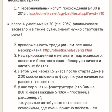
несколько причин:
"Первоначальный испуг" прохождения Б400 в
2015г.
http://otmetka.net/cgi-bin/Results.pl?evid=710
всего 4 участника из 20 (т.е. 20%) финишировали
засветло и в те-же сутки; значит нужно стартовать
рано !
приверженность традиции - см. все наши
мероприятия:
http://otmetka.net/events.html
Наш прирождённый менталитет партизанского,
лесного и болотного края - белорусы ничего и
никого не боятся
Летом уже через 1.5-2часа после старта даже в
2:00 можно выключать фару, т.к. уже начинается
рассвет, т.е. светло
у нас хорошая инфраструктура (это Вам на
ВОЛ): через каждые 5-10км - "гостиница
рандоннёра",
т.е. укрытые автобусные остановки со
скамейками, где очень приятно поспать - см.