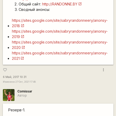
Общий сайт:
http://RANDONNE.BY
Сводный анонсы:
https://sites.google.com/site/sabryrandonneery/anonsy-
2018
https://sites.google.com/site/sabryrandonneery/anonsy-
2019
https://sites.google.com/site/sabryrandonneery/anonsy-
2020
https://sites.google.com/site/sabryrandonneery/anonsy-
2021
more_vert
favorite_border
6 Май, 2017 10:31
Изменено 27 Окт, 2021 17:48
Comissar
Автор
Резерв-1.