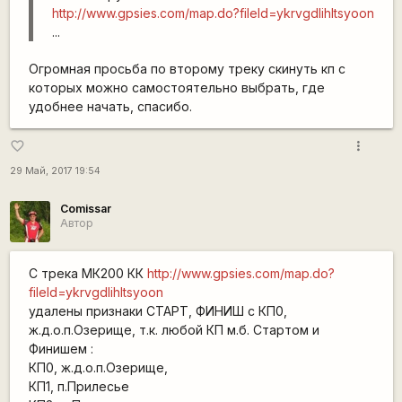
http://www.gpsies.com/map.do?fileId=ykrvgdlihltsyoon
...
Огромная просьба по второму треку скинуть кп с
которых можно самостоятельно выбрать, где
удобнее начать, спасибо.
more_vert
favorite_border
29 Май, 2017 19:54
Comissar
Автор
С трека МК200 КК
http://www.gpsies.com/map.do?
fileId=ykrvgdlihltsyoon
удалены признаки СТАРТ, ФИНИШ с КП0,
ж.д.о.п.Озерище, т.к. любой КП м.б. Стартом и
Финишем :
КП0, ж.д.о.п.Озерище,
КП1, п.Прилесье