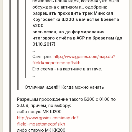
появилась новая идея, которая уже была
обсуждена с активом и... одобрена:
разрешить проходить трек Минская
Кругосветка Ш200 в качестве бревета
Б200
весь сезон, но до формирования
итогового отчёта в АСР по бреветам (до
01.10.2017)
...
Сам трек:
http://www.gpsies.com/map.do?
fileId=mqaetomecpflsikh
Его схема - на картинке в аттаче.
...
Отличная идея!!!!! Когда можно начать
Разрешим прохождение такого Б200 с 01.06 по
30.09, причём, по выбору:
либо новую МК Ш200
http://www.gpsies.com/map.do?
fileId=mqaetomecpflsikh
либо старую МК КК200