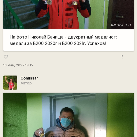
На фото Николай Бачища - двукратный медалист:
медали за Б200 2020г и Б200 2021г. Успехов!
more_vert
favorite_border
10 Янв, 2022 19:15
Comissar
Автор