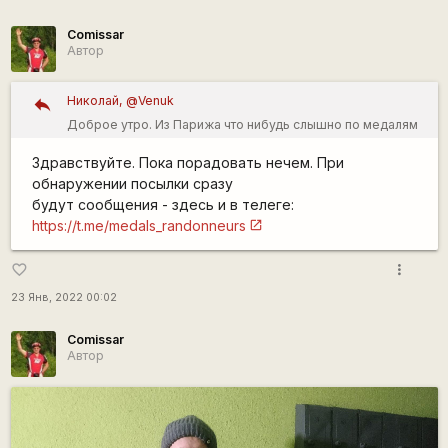
Comissar
Автор
Николай, @Venuk
Доброе утро. Из Парижа что нибудь слышно по медалям
СР?
Здравствуйте. Пока порадовать нечем. При
обнаружении посылки сразу
будут сообщения - здесь и в телеге:
https://t.me/medals_randonneurs
more_vert
favorite_border
23 Янв, 2022 00:02
Comissar
Автор