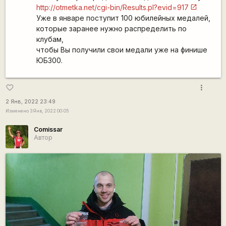
http://otmetka.net/cgi-bin/Results.pl?evid=917
Уже в январе поступит 100 юбилейных медалей,
которые заранее нужно распределить по
клубам,
чтобы Вы получили свои медали уже на финише
ЮБ300.
more_vert
favorite_border
2 Янв, 2022 23:49
Изменено 3 Янв, 2022 00:05
Comissar
Автор