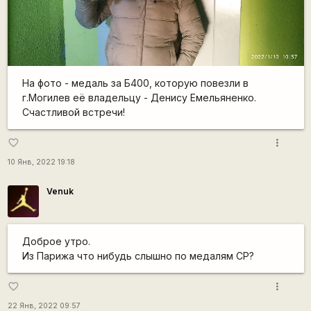
На фото - медаль за Б400, которую повезли в
г.Могилев её владельцу - Денису Емельяненко.
Счастливой встречи!
more_vert
favorite_border
10 Янв, 2022 19:18
Venuk
Доброе утро.
Из Парижа что нибудь слышно по медалям СР?
more_vert
favorite_border
22 Янв, 2022 09:57