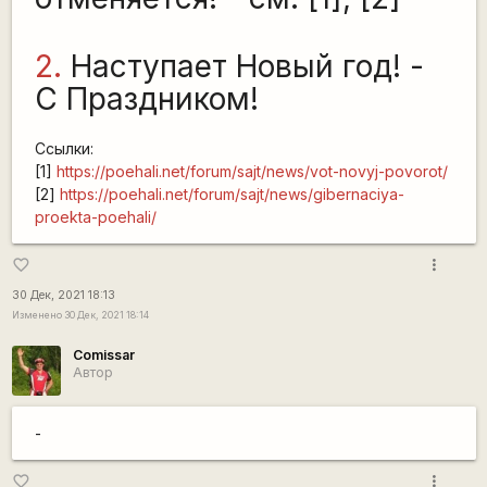
2.
Наступает Новый год! -
С Праздником!
Ссылки:
[1]
https://poehali.net/forum/sajt/news/vot-novyj-povorot/
[2]
https://poehali.net/forum/sajt/news/gibernaciya-
proekta-poehali/
more_vert
favorite_border
30 Дек, 2021 18:13
Изменено 30 Дек, 2021 18:14
Comissar
Автор
-
more_vert
favorite_border