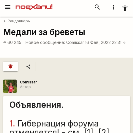
menu
search
more_vert
accessibility_new
Рандоннёры
arrow_back
Медали за бреветы
60 245
Новое сообщение:
Comissar
16 Фев, 2022 22:31
visibility
arrow_downward
notifications_active
share
Comissar
Автор
Объявления.
1.
Гибернация форума
отменяется! - см. [1], [2]