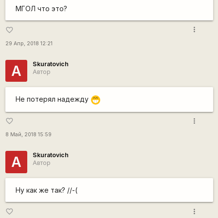
МГОЛ что это?
more_vert
favorite_border
29 Апр, 2018 12:21
Skuratovich
А
Автор
Не потерял надежду
;D
more_vert
favorite_border
8 Май, 2018 15:59
Skuratovich
А
Автор
Ну как же так? //-(
more_vert
favorite_border