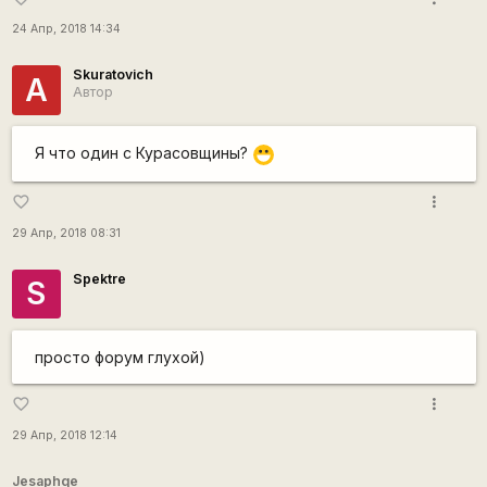
24 Апр, 2018 14:34
Skuratovich
А
Автор
Я что один с Курасовщины?
:D
more_vert
favorite_border
29 Апр, 2018 08:31
Spektre
S
просто форум глухой)
more_vert
favorite_border
29 Апр, 2018 12:14
Jesaphqe