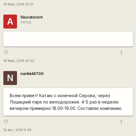
18 Май, 2018 20:51
Skuratovich
А
Автор
.
more_vert
favorite_border
18 Май, 2018 20:52
narikk45700
N
Всем привет! Катаю с конечной Серова, через
Лошицкий парк по велодорожке. 4-5 раз в неделю
вечером примерно 18.00-19.00. Составлю компанию.
more_vert
favorite_border
16 Авг, 2018 11:08