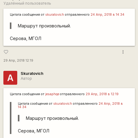
Удалённый пользователь
Цитата сообщения от
skuratovich
отправленного
24 Апр, 2018 в 14:34
Маршрут произвольный.
Серова, МГОЛ
more_vert
favorite_border
29 Апр, 2018 12:19
Skuratovich
А
Автор
Цитата сообщения от
jesaphqe
отправленного
29 Апр, 2018 в 12:19
Цитата сообщения от
skuratovich
отправленного
24 Апр, 2018 в
14:34
Маршрут произвольный.
Серова, МГОЛ