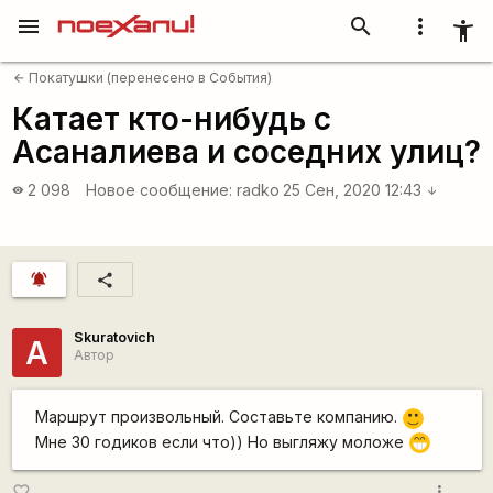
menu
search
more_vert
accessibility_new
Покатушки (перенесено в События)
arrow_back
Катает кто-нибудь с
Асаналиева и соседних улиц?
2 098
Новое сообщение:
radko
25 Сен, 2020 12:43
visibility
arrow_downward
notifications_active
share
Skuratovich
А
Автор
Маршрут произвольный. Составьте компанию.
:)
Мне 30 годиков если что)) Но выгляжу моложе
;D
more_vert
favorite_border