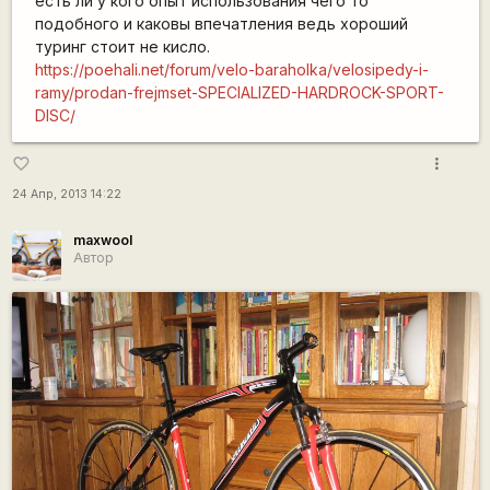
есть ли у кого опыт использования чего то
подобного и каковы впечатления ведь хороший
туринг стоит не кисло.
https://poehali.net/forum/velo-baraholka/velosipedy-i-
ramy/prodan-frejmset-SPECIALIZED-HARDROCK-SPORT-
DISC/
more_vert
favorite_border
24 Апр, 2013 14:22
maxwool
Автор