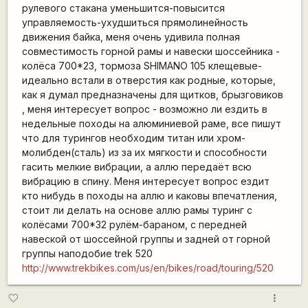
рулевого стакана уменьшится-повысится
управляемость-ухудшиться прямолинейность
движения байка, меня очень удивила полная
совместимость горной рамы и навески шоссейника -
колёса 700*23, тормоза SHIMANO 105 клещевые-
идеально встали в отверстия как родные, которые,
как я думал предназначены для щитков, брызговиков
, меня интересует вопрос - возможно ли ездить в
недельные походы на алюминиевой раме, все пишут
что для турингов необходим титан или хром-
молибден(сталь) из за их мягкости и способности
гасить мелкие вибрации, а аллю передаёт всю
вибрацию в спину. Меня интересует вопрос ездит
кто нибудь в походы на аллю и каковы впечатления,
стоит ли делать на основе аллю рамы туринг с
колёсами 700*32 рулём-бараном, с передней
навеской от шоссейной группы и задней от горной
группы наподобие trek 520
http://www.trekbikes.com/us/en/bikes/road/touring/520
more_vert
favorite_border