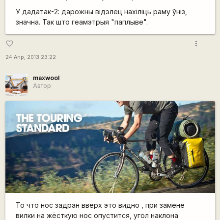
У дадатак-2: дарожны відэлец нахіліць раму ўніз,
значна. Так што геамэтрыя "паплыве".
more_vert
favorite_border
24 Апр, 2013 23:22
maxwool
Автор
То что нос задран вверх это видно , при замене
вилки на жёсткую нос опустится, угол наклона