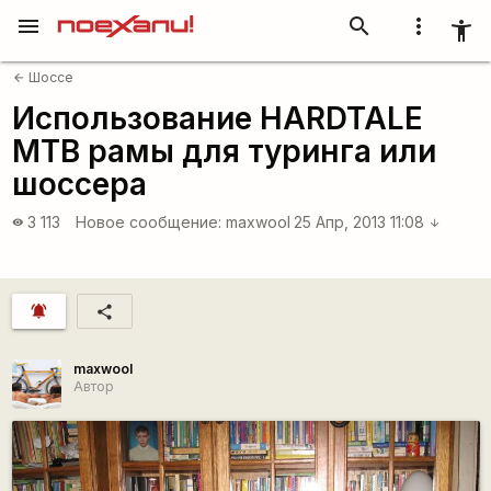
menu
search
more_vert
accessibility_new
Шоссе
arrow_back
Использование HARDTALE
MTB рамы для туринга или
шоссера
3 113
Новое сообщение:
maxwool
25 Апр, 2013 11:08
visibility
arrow_downward
notifications_active
share
maxwool
Автор