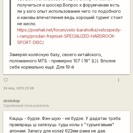
получиться и шоссер.Вопрос к форумчанам есть
ли у кого опыт использования чего то подобного
и каковы впечатления ведь хороший туринг стоит
не кисло.
https://poehali.net/forum/velo-baraholka/velosipedy-
i-ramy/prodan-frejmset-SPECIALIZED-HARDROCK-
SPORT-DISC/
Замерял колёсную базу, своего китайского,
поломанного МТБ - примерно 107 ( 18" (L)). Вполне
себе нормально ещё. Для 19-й
more_vert
favorite_border
24 Апр, 2013 23:08
dzidzitop
Удалённый пользователь
Каціць - будзе. Фэн-шую - ня будзе. У дадатак трэба
правяраць ці залезуць туды колы з "турынгавымі"
апонамі. Запасу для колаў 622мм рама не дае.