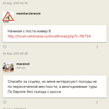
25 Апр, 2013 00:30
meinherzbrennt
Начиная с поста номер 8
http://forum.velomania.ru/showthread.php?t=118794
more_vert
favorite_border
25 Апр, 2013 09:38
maxwool
Автор
Спасибо за ссылку, но меня интересуют походы не
по пересечённой местности, а многодневные туры
По Европе без съезда с шоссе.
more_vert
favorite_border