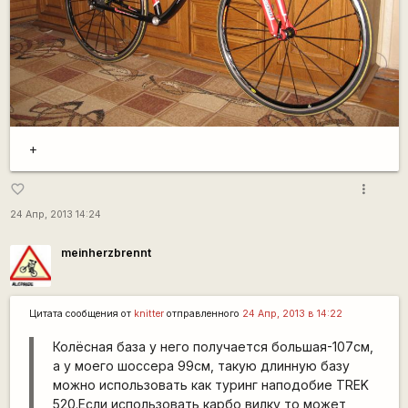
+
more_vert
favorite_border
24 Апр, 2013 14:24
meinherzbrennt
Цитата сообщения от
knitter
отправленного
24 Апр, 2013 в 14:22
Колёсная база у него получается большая-107см,
а у моего шоссера 99см, такую длинную базу
можно использовать как туринг наподобие TREK
520.Если использовать карбо вилку то может