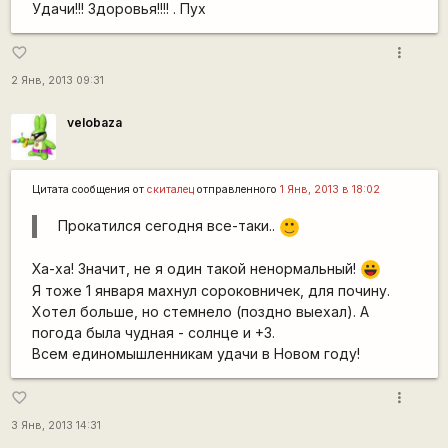
Удачи!!! Здоровья!!!! . Пух
more_vert
favorite_border
2 Янв, 2013 09:31
velobaza
Цитата сообщения от
скиталец
отправленного
1 Янв, 2013 в 18:02
Прокатился сегодня все-таки..
:)
Ха-ха! Значит, не я один такой ненормальный!
|-))
Я тоже 1 января махнул сороковничек, для почину.
Хотел больше, но стемнело (поздно выехал). А
погода была чудная - солнце и +3.
Всем единомышленникам удачи в Новом году!
more_vert
favorite_border
3 Янв, 2013 14:31