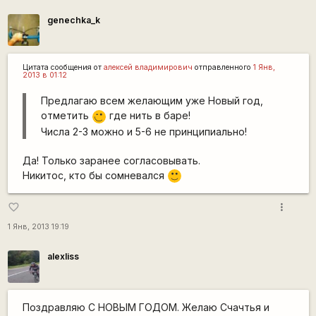
genechka_k
Цитата сообщения от
алексей владимирович
отправленного
1 Янв,
2013 в 01:12
Предлагаю всем желающим уже Новый год,
отметить
где нить в баре!
,-)
Числа 2-3 можно и 5-6 не принципиально!
Да! Только заранее согласовывать.
Никитос, кто бы сомневался
:)
more_vert
favorite_border
1 Янв, 2013 19:19
alexliss
Поздравляю С НОВЫМ ГОДОМ. Желаю Счачтья и