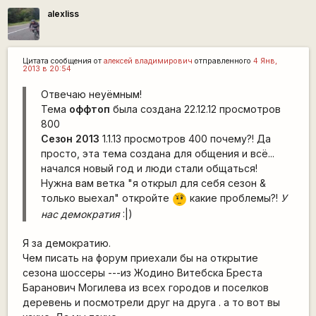
alexliss
Цитата сообщения от
алексей владимирович
отправленного
4 Янв,
2013 в 20:54
Отвечаю неуёмным!
Тема
оффтоп
была создана 22.12.12 просмотров
800
Сезон 2013
1.1.13 просмотров 400 почему?! Да
просто, эта тема создана для общения и всё...
начался новый год и люди стали общаться!
Нужна вам ветка "я открыл для себя сезон &
только выехал" откройте
какие проблемы?!
У
???
нас демократия
:|)
Я за демократию.
Чем писать на форум приехали бы на открытие
сезона шоссеры ---из Жодино Витебска Бреста
Баранович Могилева из всех городов и поселков
деревень и посмотрели друг на друга . а то вот вы