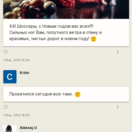
ХА! Шоссеры, с Новым годом вас всех!!!!
Сильных ног Вам, попутного ветра в спину и
красивых, чистых дорог в новом году!
:)
more_vert
favorite_border
1 Янв, 2013 16:34
Krimi
С
Прокатился сегодня все-таки..
:)
more_vert
favorite_border
1 Янв, 2013 18:02
Aleksej.V.