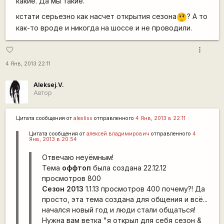
какие. Да мы такие.
кстати серьезно как насчет открытия сезона
? А то
???
как-то вроде и никогда на шоссе и не проводили.
more_vert
favorite_border
4 Янв, 2013 22:11
Aleksej.V.
Автор
Цитата сообщения от
alexliss
отправленного
4 Янв, 2013 в 22:11
Цитата сообщения от
алексей владимирович
отправленного
4
Янв, 2013 в 20:54
Отвечаю неуёмным!
Тема
оффтоп
была создана 22.12.12
просмотров 800
Сезон 2013
1.1.13 просмотров 400 почему?! Да
просто, эта тема создана для общения и всё...
начался новый год и люди стали общаться!
Нужна вам ветка "я открыл для себя сезон &