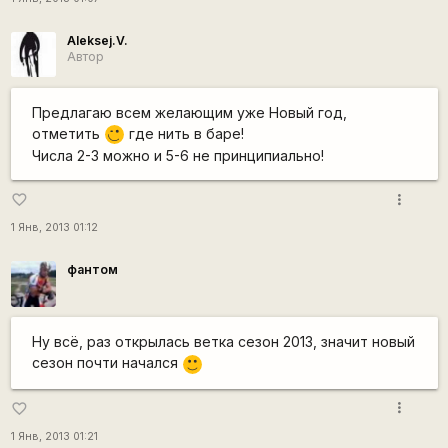
Aleksej.V.
Автор
Предлагаю всем желающим уже Новый год,
отметить
где нить в баре!
,-)
Числа 2-3 можно и 5-6 не принципиально!
more_vert
favorite_border
1 Янв, 2013 01:12
фантом
Ну всё, раз открылась ветка сезон 2013, значит новый
сезон почти начался
:)
more_vert
favorite_border
1 Янв, 2013 01:21