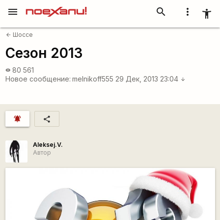
menu
search
more_vert
accessibility_new
Шоссе
arrow_back
Сезон 2013
80 561
visibility
Новое сообщение:
melnikoff555
29 Дек, 2013 23:04
arrow_downward
notifications_active
share
Aleksej.V.
Автор