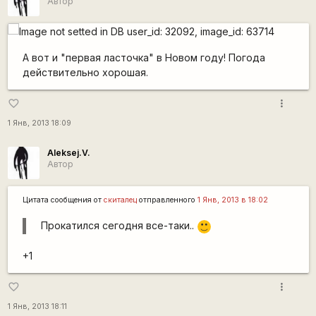
Автор
А вот и "первая ласточка" в Новом году! Погода
действительно хорошая.
more_vert
favorite_border
1 Янв, 2013 18:09
Aleksej.V.
Автор
Цитата сообщения от
скиталец
отправленного
1 Янв, 2013 в 18:02
Прокатился сегодня все-таки..
:)
+1
more_vert
favorite_border
1 Янв, 2013 18:11