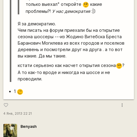
только выехал" откройте
какие
???
проблемы?!
У нас демократия
:|)
Я за демократию.
Чем писать на форум приехали бы на открытие
сезона шоссеры ---из Жодино Витебска Бреста
Баранович Могилева из всех городов и поселков
деревень и посмотрели друг на друга . а то вот
вы какие. Да мы такие.
кстати серьезно как насчет открытия сезона
?
???
А то как-то вроде и никогда на шоссе и не
проводили.
1
,-)
more_vert
favorite_border
4 Янв, 2013 22:21
Benyash