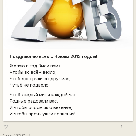
Поздравляю всех с Новым 2013 годом!
Желаю в год Змеи вам»
Чтобы во всём везло,
Чтоб доверяли вы друзьям,
Чутьё не подвело,
Чтоб каждый миг и каждый час
Родные радовали вас,
И чтобы рядом шло везенье,
И чтобы прочь ушли волнения!
more_vert
favorite_border
1 Янв, 2013 01:07