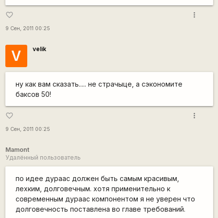
more_vert
favorite_border
9 Сен, 2011 00:25
velik
V
ну как вам сказать..... не страчыце, а сэкономите
баксов 50!
more_vert
favorite_border
9 Сен, 2011 00:25
Mamont
Удалённый пользователь
по идее дураас должен быть самым красивым,
лехким, долговечным. хотя применительно к
современным дураас компонентом я не уверен что
долговечность поставлена во главе требований.