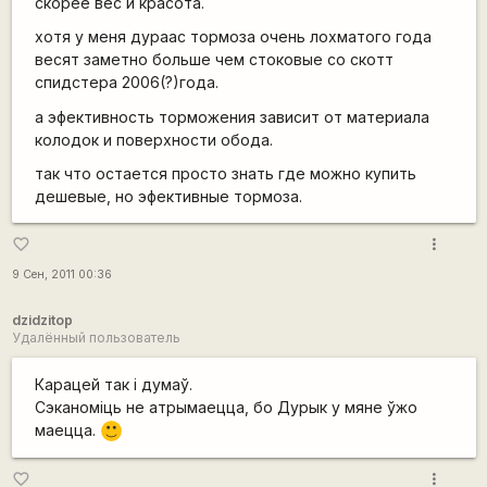
скорее вес и красота.
хотя у меня дураас тормоза очень лохматого года
весят заметно больше чем стоковые со скотт
спидстера 2006(?)года.
а эфективность торможения зависит от материала
колодок и поверхности обода.
так что остается просто знать где можно купить
дешевые, но эфективные тормоза.
more_vert
favorite_border
9 Сен, 2011 00:36
dzidzitop
Удалённый пользователь
Карацей так і думаў.
Сэканоміць не атрымаецца, бо Дурык у мяне ўжо
маецца.
:)
more_vert
favorite_border