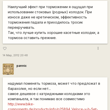
Наилучший эфект при торможении я ощущал при
использовании стоковых (родных) колодок. При
износе даже не кретичиском, эффективность
торможения падала и приходилось тросик
перекручивать.
Так, что лучше купить хорошие касетные колодки, а
тормоза оставить прежние.
more_vert
favorite_border
14 Мар, 2012 20:48
pannic
надумал поменять тормоза, может что предложат в
барахолке, но если нет...
самое дешевое с катриджными колодками это
компаньела, я так понимаю все совместимо
http://www.bike-
components.de/products/info/p25894_Veloce-v-h-Set-