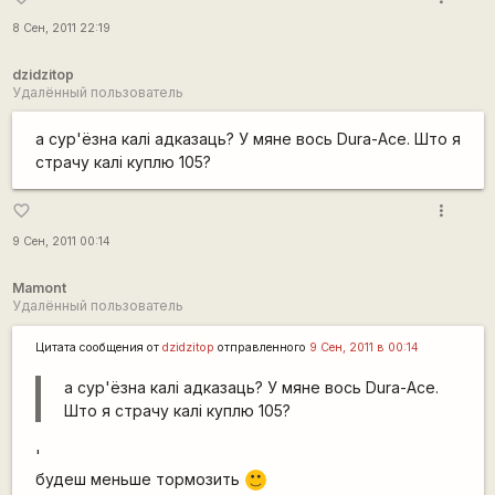
8 Сен, 2011 22:19
dzidzitop
Удалённый пользователь
а сур'ёзна калі адказаць? У мяне вось Dura-Ace. Што я
страчу калі куплю 105?
more_vert
favorite_border
9 Сен, 2011 00:14
Mamont
Удалённый пользователь
Цитата сообщения от
dzidzitop
отправленного
9 Сен, 2011 в 00:14
а сур'ёзна калі адказаць? У мяне вось Dura-Ace.
Што я страчу калі куплю 105?
'
будеш меньше тормозить
:)