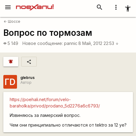
menu
search
more_vert
accessibility_new
Шоссе
arrow_back
Вопрос по тормозам
5 149
Новое сообщение:
pannic
8 Май, 2012 22:53
visibility
arrow_downward
notifications_active
share
glebrus
ГD
Автор
https://poehali.net/forum/velo-
baraholka/privod/prodano_5d2276a6c6793/
Извиняюсь за ламерский вопрос.
Чем они принципиально отличаются от tektro за 12 уе?