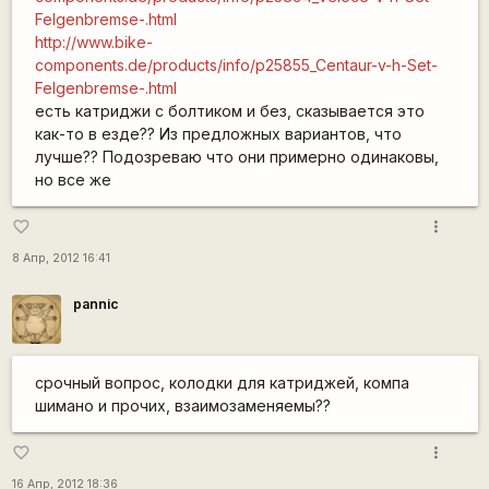
Felgenbremse-.html
http://www.bike-
components.de/products/info/p25855_Centaur-v-h-Set-
Felgenbremse-.html
есть катриджи с болтиком и без, сказывается это
как-то в езде?? Из предложных вариантов, что
лучше?? Подозреваю что они примерно одинаковы,
но все же
more_vert
favorite_border
8 Апр, 2012 16:41
pannic
срочный вопрос, колодки для катриджей, компа
шимано и прочих, взаимозаменяемы??
more_vert
favorite_border
16 Апр, 2012 18:36