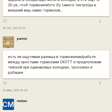
20 уе, чтоб тормозили!это 2!у самого тектро!да и
внешний вид самих тормозов...
more_vert
favorite_border
16 Окт, 2011 21:21
pannic
есть ли ощутимая разница в торможении/работе
между простыми тормозами СКОТТ и предположим
тиагрой при одинаковых колодках, троссиках и
рубашке
more_vert
favorite_border
14 Мар, 2012 19:43
midser
СМ