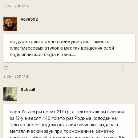
9 Сен, 2011 01:17
Vov8902
на дуре только одно преимущество... вместо
пластмассовых втулок в местах врашения осей
подшипники...отсюда и цена......
more_vert
favorite_border
9 Сен, 2011 17:21
Schauff
пара Ультегры весит 317 гр, а тектро как вы сказали
за 12 у.е весят 440 гр!это раз!Родные колодки на
тектро через неделю катания начинают издавать
металлический звук при торможении и заметно
царапать обода!надо менять колодки, а это ещё 10-