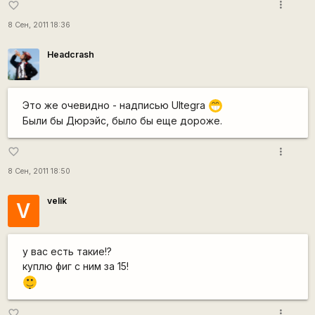
more_vert
favorite_border
8 Сен, 2011 18:36
Headcrash
Это же очевидно - надписью Ultegra
;D
Были бы Дюрэйс, было бы еще дороже.
more_vert
favorite_border
8 Сен, 2011 18:50
velik
V
у вас есть такие!?
куплю фиг с ним за 15!
|-)
_)
more_vert
favorite_border