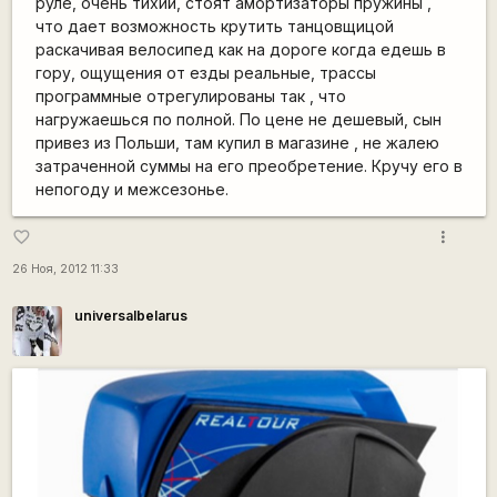
руле, очень тихий, стоят амортизаторы пружины ,
что дает возможность крутить танцовщицой
раскачивая велосипед как на дороге когда едешь в
гору, ощущения от езды реальные, трассы
программные отрегулированы так , что
нагружаешься по полной. По цене не дешевый, сын
привез из Польши, там купил в магазине , не жалею
затраченной суммы на его преобретение. Кручу его в
непогоду и межсезонье.
more_vert
favorite_border
26 Ноя, 2012 11:33
universalbelarus