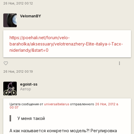
26 Ноя, 2012 00:12
VelomanBY
https://poehali.net/forum/velo-
baraholka/aksessuary/velotrenazhery-Elite-italiya-i-Tacx-
niderlandy/&start=0
more_vert
favorite_border
26 Ноя, 2012 00:19
egoist-ss
Автор
Цитата сообщения от
universalbelarus
отправленного
26 Ноя, 2012 в
00:07
У меня такой
А как называется конкретно модель?! Регулировка