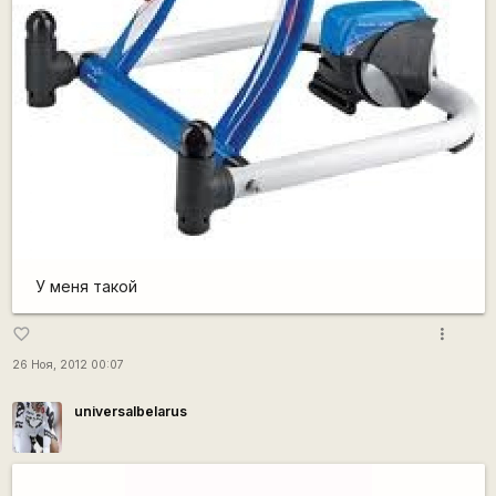
У меня такой
more_vert
favorite_border
26 Ноя, 2012 00:07
universalbelarus