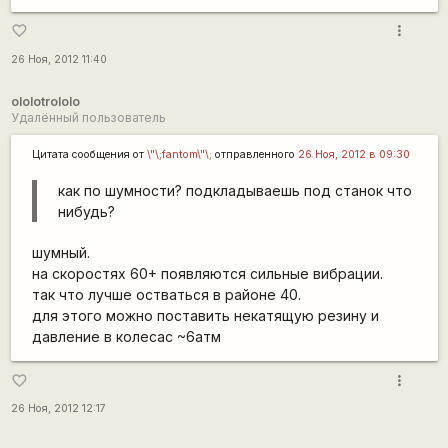
more_vert
favorite_border
26 Ноя, 2012 11:40
ololotrololo
Удалённый пользователь
Цитата сообщения от
\"\;fantom\"\;
отправленного
26 Ноя, 2012 в 09:30
как по шумности? подкладываешь под станок что
нибудь?
шумный.
на скоростях 60+ появляются сильные вибрации.
так что лучше остваться в районе 40.
для этого можно поставить некатящую резину и
давление в колесас ~6атм
more_vert
favorite_border
26 Ноя, 2012 12:17