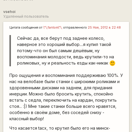
vsehoi
Удалённый пользователь
Цитата сообщения от
\"\;fantom\"\;
отправленного
25 Ноя, 2012 в 22:48
Сейчас да, все берут под заднее колесо,
наверное это хороший выбор....я купил такой
потому-что он был самым дешёвым, ну
воспоминания молодости, ведь крутили-то на
роликовых, ну и реальность езды как-никак
:)
Про ощущения и воспоминания поддерживаю 100%. У
нас на велобазе были станки с широкими роликами и
здоровенными дисками на заднем, для придания
инерции. Можно было бросить крутить, спокойно
встать с седла, переключить на кардан, покрутить
стоя... :|) Мне такие станки больше всего нравятся,
особенно в своём доме, без соседей снизу -
классный выбор!
Что касается tacx, то крутил было его на минск-