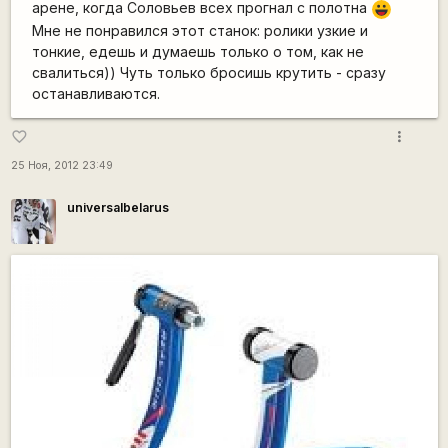
арене, когда Соловьев всех прогнал с полотна
|-))
Мне не понравился этот станок: ролики узкие и
тонкие, едешь и думаешь только о том, как не
свалиться)) Чуть только бросишь крутить - сразу
останавливаются.
more_vert
favorite_border
25 Ноя, 2012 23:49
universalbelarus