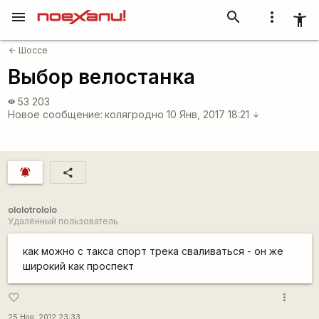
menu
search
more_vert
accessibility_new
Шоссе
arrow_back
Выбор велостанка
53 203
visibility
Новое сообщение:
колягродно
10 Янв, 2017 18:21
arrow_downward
notifications_active
share
ololotrololo
Удалённый пользователь
как можно с такса спорт трека сваливаться - он же
широкий как проспект
more_vert
favorite_border
25 Ноя, 2012 23:33