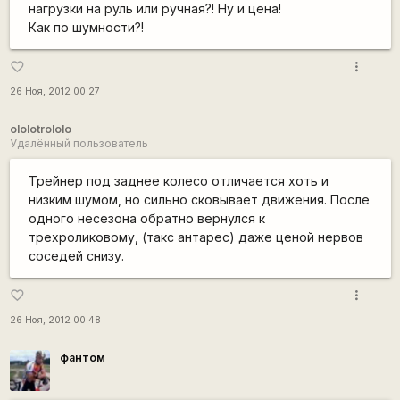
нагрузки на руль или ручная?! Ну и цена!
Как по шумности?!
more_vert
favorite_border
26 Ноя, 2012 00:27
ololotrololo
Удалённый пользователь
Трейнер под заднее колесо отличается хоть и
низким шумом, но сильно сковывает движения. После
одного несезона обратно вернулся к
трехроликовому, (такс антарес) даже ценой нервов
соседей снизу.
more_vert
favorite_border
26 Ноя, 2012 00:48
фантом