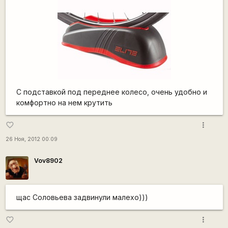
С подставкой под переднее колесо, очень удобно и
комфортно на нем крутить
more_vert
favorite_border
26 Ноя, 2012 00:09
Vov8902
щас Соловьева задвинули малехо)))
more_vert
favorite_border