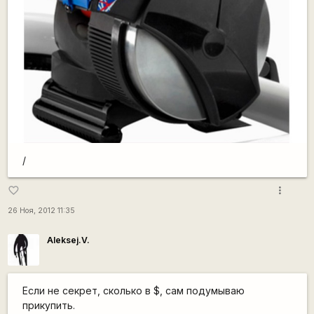
/
more_vert
favorite_border
26 Ноя, 2012 11:35
Aleksej.V.
Если не секрет, сколько в $, сам подумываю
прикупить.