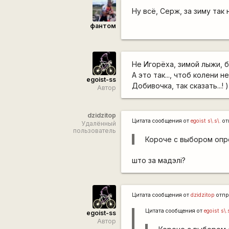
Ну всё, Серж, за зиму так
фантом
Не Игорёха, зимой лыжи, бе
А это так..., чтоб колени н
egoist-ss
Добивочка, так сказать...! )
Автор
dzidzitop
Цитата сообщения от
egoist s\.s\.
от
Удалённый
пользователь
Короче с выбором опред
што за мадэлі?
Цитата сообщения от
dzidzitop
отпр
Цитата сообщения от
egoist s\.
egoist-ss
Автор