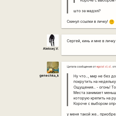
Короче с выбором о
што за мадэлі?
Скинул ссылки в личку!
:)
Сергей, кинь и мне в личк
Aleksej.V.
Цитата сообщения от
egoist s\.s\.
от
genechka_k
Ну что..., мир не без 
покрутить на недельку.
Ощущения... - огонь! Т
Места занимает меньше
которую крепить на рул
Короче с выбором опред
у меня такой же... приобре