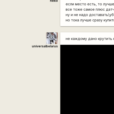
neko
если место есть, то лучш
все тоже самое плюс датч
ну и не надо доставать\у
но тока лучше сразу купит
не каждому дано крутить 
universalbelarus