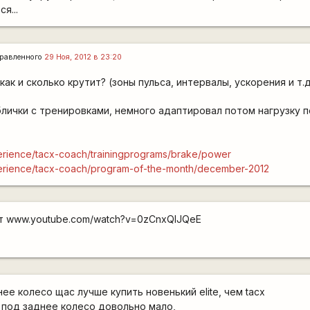
я...
равленного
29 Ноя, 2012 в 23:20
ак и сколько крутит? (зоны пульса, интервалы, ускорения и т.д
блички с тренировками, немного адаптировал потом нагрузку 
erience/tacx-coach/trainingprograms/brake/power
perience/tacx-coach/program-of-the-month/december-2012
ит www.youtube.com/watch?v=0zCnxQIJQeE
ее колесо щас лучше купить новенький elite, чем tacx
 под заднее колесо довольно мало,