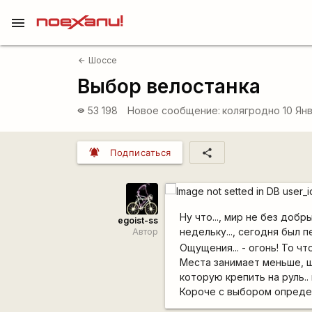
menu
Шоссе
arrow_back
Выбор велостанка
53 198
Новое сообщение:
колягродно
10 Янв
visibility
notifications_active
share
Подписаться
Ну что..., мир не без доб
egoist-ss
недельку..., сегодня был 
Автор
Ощущения... - огонь! То чт
Места занимает меньше, ш
которую крепить на руль.. 
Короче с выбором определи