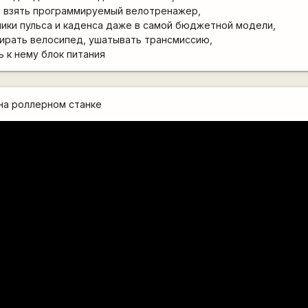
е взять программируемый велотренажер,
ики пульса и каденса даже в самой бюджетной модели,
бирать велосипед, ушатывать трансмиссию,
ь к нему блок питания
на роллерном станке