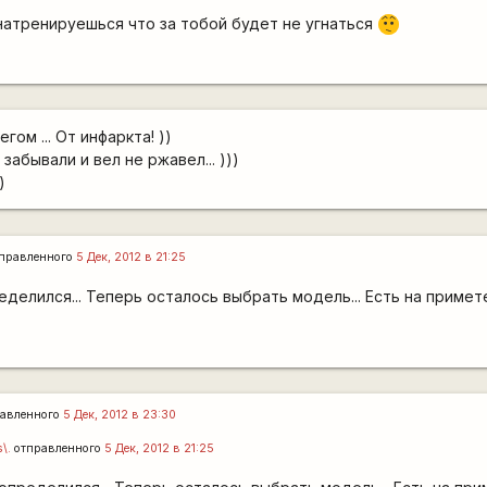
 натренируешься что за тобой будет не угнаться
:-/
гом ... От инфаркта! ))
е забывали и вел не ржавел... )))
)
правленного
5 Дек, 2012 в 21:25
елился... Теперь осталось выбрать модель... Есть на примете 
авленного
5 Дек, 2012 в 23:30
s\.
отправленного
5 Дек, 2012 в 21:25