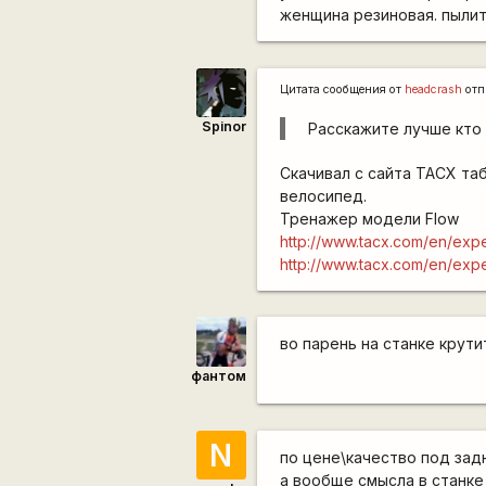
женщина резиновая. пылитс
Цитата сообщения от
headcrash
отп
Spinor
Расскажите лучше кто к
Скачивал с сайта TACX та
велосипед.
Тренажер модели Flow
http://www.tacx.com/en/exp
http://www.tacx.com/en/ex
во парень на станке крут
фантом
N
по цене\качество под задн
а вообще смысла в станке