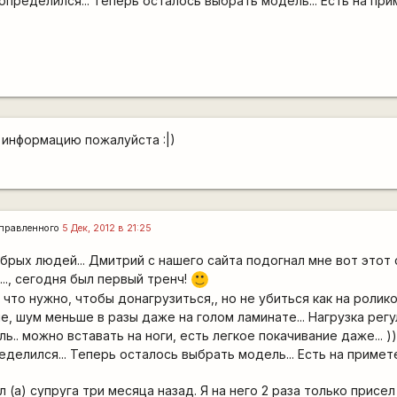
пределился... Теперь осталось выбрать модель... Есть на прим
у информацию пожалуйста :|)
правленного
5 Дек, 2012 в 21:25
добрых людей... Дмитрий с нашего сайта подогнал мне вот этот
.., сегодня был первый тренч!
:)
о что нужно, чтобы донагрузиться,, но не убиться как на ролико
, шум меньше в разы даже на голом ламинате... Нагрузка рег
ь.. можно вставать на ноги, есть легкое покачивание даже... ))
елился... Теперь осталось выбрать модель... Есть на примете 
л (а) супруга три месяца назад. Я на него 2 раза только присел 