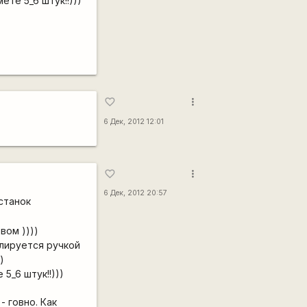
ете 5_6 штук!!)))
more_vert
favorite_border
6 Дек, 2012 12:01
more_vert
favorite_border
6 Дек, 2012 20:57
 станок
вом ))))
улируется ручкой
)
5_6 штук!!)))
- говно. Как