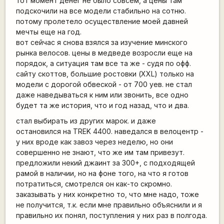
тот момент денег не было совсем, а цены там
подскочили на все модели стабильно на сотню.
потому пролетело осуществление моей давней
мечты еще на год.
вот сейчас я снова взялся за изучение минского
рынка велосов. цены в медведе возросли еще на
порядок, а ситуация там все та же - судя по офф.
сайту скоттов, большие ростовки (XXL) только на
модели с дорогой обвеской - от 700 уев. не стал
даже наведываться к ним или звонить, все одно
будет та же история, что и год назад, что и два.
стал выбирать из других марок. и даже
остановился на TREK 4400. наведался в велоцентр -
у них вроде как завоз через неделю, но они
совершенно не знают, что же им там привезут.
предложили некий джаинт за 300+, с подходящей
рамой в наличии, но на фоне того, на что я готов
потратиться, смотрелся он как-то скромно.
заказывать у них конкретно то, что мне надо, тоже
не получится, т.к. если мне правильно объяснили и я
правильно их понял, поступления у них раз в полгода.