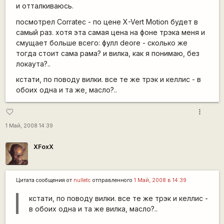
и отталкиваюсь.
посмотрел Corratec - по цене X-Vert Motion будет в
самый раз. хотя эта самая цена на фоне трэка меня и
смущает больше всего: фулл deore - сколько же
тогда стоит сама рама? и вилка, как я понимаю, без
локаута?..
кстати, по поводу вилки. все те же трэк и келлис - в
обоих одна и та же, масло?..
more_vert
favorite_border
1 Май, 2008 14:39
XFoxX
Цитата сообщения от
nulletc
отправленного
1 Май, 2008 в 14:39
кстати, по поводу вилки. все те же трэк и келлис -
в обоих одна и та же вилка, масло?..