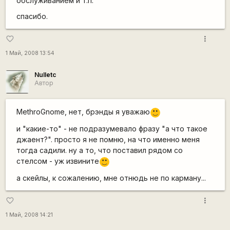
обслуживанием и т.п.
спасибо.
more_vert
favorite_border
1 Май, 2008 13:54
Nulletc
Автор
MethroGnome, нет, брэнды я уважаю
:)
и "какие-то" - не подразумевало фразу "а что такое
джаент?". просто я не помню, на что именно меня
тогда садили. ну а то, что поставил рядом со
стелсом - уж извините
:)
а скейлы, к сожалению, мне отнюдь не по карману...
more_vert
favorite_border
1 Май, 2008 14:21