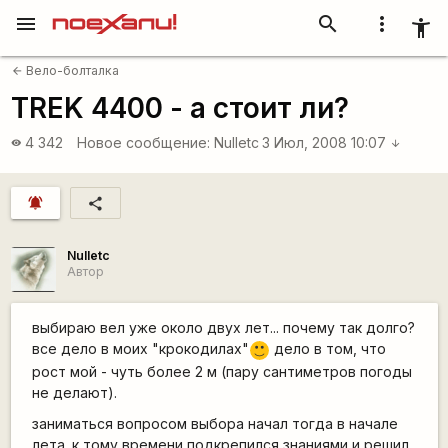
menu
search
more_vert
accessibility_new
Вело-болталка
arrow_back
TREK 4400 - а стоит ли?
4 342
Новое сообщение:
Nulletc
3 Июл, 2008 10:07
visibility
arrow_downward
notifications_active
share
Nulletc
Автор
выбираю вел уже около двух лет... почему так долго?
все дело в моих "крокодилах"
дело в том, что
:)
рост мой - чуть более 2 м (пару сантиметров погоды
не делают).
заниматься вопросом выбора начал тогда в начале
лета. к тому времени подкрепился знаниями и решил