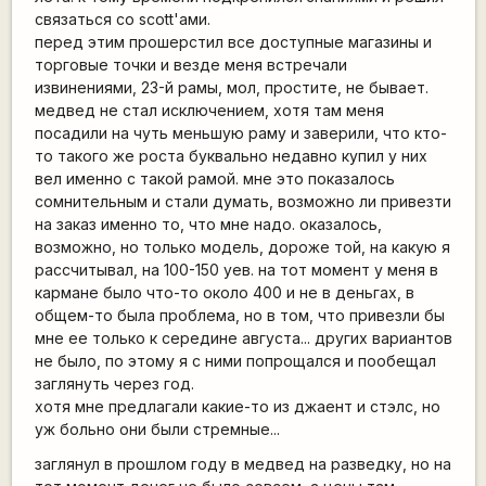
связаться со scott'ами.
перед этим прошерстил все доступные магазины и
торговые точки и везде меня встречали
извинениями, 23-й рамы, мол, простите, не бывает.
медвед не стал исключением, хотя там меня
посадили на чуть меньшую раму и заверили, что кто-
то такого же роста буквально недавно купил у них
вел именно с такой рамой. мне это показалось
сомнительным и стали думать, возможно ли привезти
на заказ именно то, что мне надо. оказалось,
возможно, но только модель, дороже той, на какую я
рассчитывал, на 100-150 уев. на тот момент у меня в
кармане было что-то около 400 и не в деньгах, в
общем-то была проблема, но в том, что привезли бы
мне ее только к середине августа... других вариантов
не было, по этому я с ними попрощался и пообещал
заглянуть через год.
хотя мне предлагали какие-то из джаент и стэлс, но
уж больно они были стремные...
заглянул в прошлом году в медвед на разведку, но на