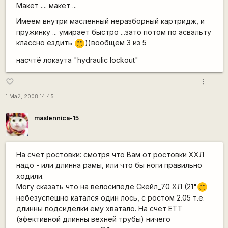
Макет .... макет ...
Имеем внутри масленный неразборный картридж, и
пружинку ... умирает быстро ...зато потом по асвальту
классно ездить
))вообщем 3 из 5
:)
насчтё локаута "hydraulic lockout"
more_vert
favorite_border
1 Май, 2008 14:45
maslennica-15
На счет ростовки: смотря что Вам от ростовки ХХЛ
надо - или длинна рамы, или что бы ноги правильно
ходили.
Могу сказать что на велосипеде Скейл_70 ХЛ (21"
;)
небезуспешно катался один лось, с ростом 2.05 т.е.
длинны подсиделки ему хватало. На счет ЕТТ
(эфективной длинны вехней трубы) ничего