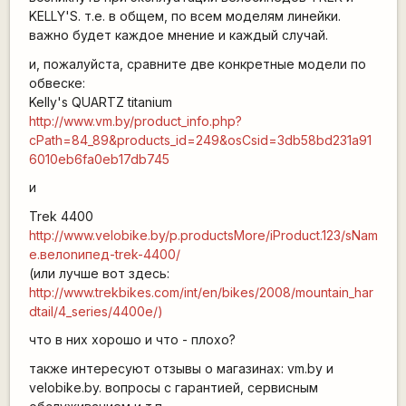
KELLY'S. т.е. в общем, по всем моделям линейки.
важно будет каждое мнение и каждый случай.
и, пожалуйста, сравните две конкретные модели по
обвеске:
Kelly's QUARTZ titanium
http://www.vm.by/product_info.php?
cPath=84_89&products_id=249&osCsid=3db58bd231a91
6010eb6fa0eb17db745
и
Trek 4400
http://www.velobike.by/p.productsMore/iProduct.123/sNam
e.велоnипед-trek-4400/
(или лучше вот здесь:
http://www.trekbikes.com/int/en/bikes/2008/mountain_har
dtail/4_series/4400e/)
что в них хорошо и что - плохо?
также интересуют отзывы о магазинах: vm.by и
velobike.by. вопросы с гарантией, сервисным