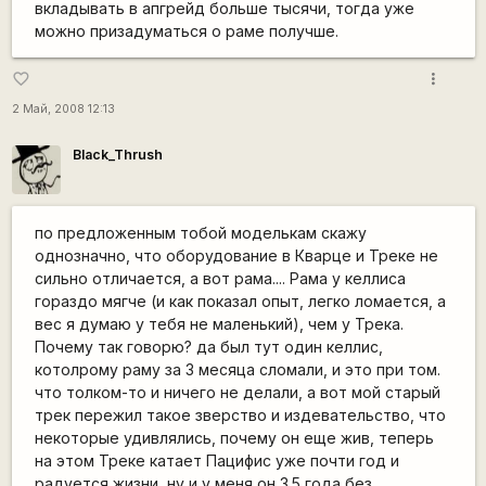
вкладывать в апгрейд больше тысячи, тогда уже
можно призадуматься о раме получше.
more_vert
favorite_border
2 Май, 2008 12:13
Black_Thrush
по предложенным тобой моделькам скажу
однозначно, что оборудование в Кварце и Треке не
сильно отличается, а вот рама.... Рама у келлиса
гораздо мягче (и как показал опыт, легко ломается, а
вес я думаю у тебя не маленький), чем у Трека.
Почему так говорю? да был тут один келлис,
котолрому раму за 3 месяца сломали, и это при том.
что толком-то и ничего не делали, а вот мой старый
трек пережил такое зверство и издевательство, что
некоторые удивлялись, почему он еще жив, теперь
на этом Треке катает Пацифис уже почти год и
радуется жизни, ну и у меня он 3.5 года без