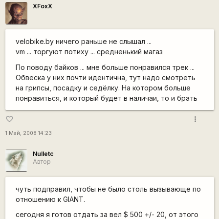
XFoxX
velobike.by ничего раньше не слышал ...
vm ... торгуют потиху ... средненький магаз
По поводу байков ... мне больше понравился трек ...
Обвеска у них почти идентична, тут надо смотреть
на грипсы, посадку и седёлку. На котором больше
понравиться, и который будет в наличаи, то и брать
more_vert
favorite_border
1 Май, 2008 14:23
Nulletc
Автор
чуть подправил, чтобы не было столь вызывающе по
отношению к GIANT.
сегодня я готов отдать за вел $ 500 +/- 20, от этого