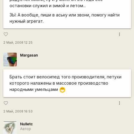
остановки служил и зимой и летом...
ЗЫ: А вообще, пиши в аську или звони, помогу найти
нужный агрегат.
more_vert
favorite_border
2 Май, 2008 12:25
Margasan
Брать стоит велосипед того производителя, петухи
которого налажены в массовое производство
народными умельцами
;D
more_vert
favorite_border
2 Май, 2008 16:53
Nulletc
Автор