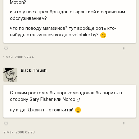
Motion?
и что у всех трех брэндов с гарантией и сервисным
обслуживанием?
что по поводу магазинов? тут вообще хоть кто-
нибудь сталкивался когда с velobike.by?
:)
more_vert
favorite_border
1 Май, 2008 22:44
Black_Thrush
С таким ростом я бы порекомендовал бы зырить в
сторону Gary Fisher или Norco
:]
|-)
ну и да: Джаинт - этож китай
_)
more_vert
favorite_border
2 Май, 2008 02:28