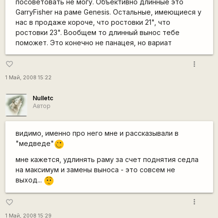
посоветовать не могу. Объективно длинные это
GarryFisher на раме Genesis. Остальные, имеющиеся у
нас в продаже короче, что ростовки 21", что
ростовки 23". Вообщем то длинный вынос тебе
поможет. Это конечно не панацея, но вариат
more_vert
favorite_border
1 Май, 2008 15:22
Nulletc
Автор
видимо, именно про него мне и рассказывали в
"медведе"
;)
мне кажется, удлинять раму за счет поднятия седла
на максимум и замены выноса - это совсем не
выход...
:-/
more_vert
favorite_border
1 Май, 2008 15:29