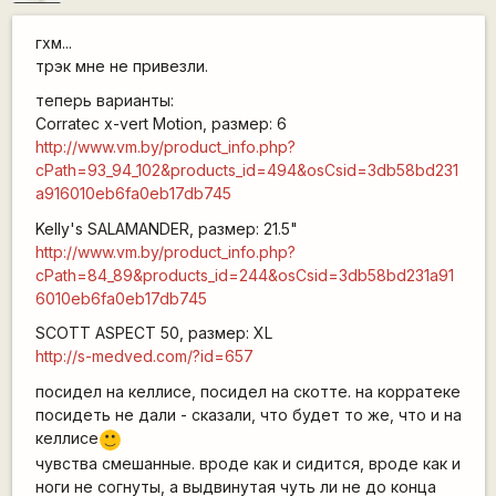
гхм...
трэк мне не привезли.
теперь варианты:
Corratec x-vert Motion, размер: 6
http://www.vm.by/product_info.php?
cPath=93_94_102&products_id=494&osCsid=3db58bd231
a916010eb6fa0eb17db745
Kelly's SALAMANDER, размер: 21.5"
http://www.vm.by/product_info.php?
cPath=84_89&products_id=244&osCsid=3db58bd231a91
6010eb6fa0eb17db745
SCOTT ASPECT 50, размер: XL
http://s-medved.com/?id=657
посидел на келлисе, посидел на скотте. на корратеке
посидеть не дали - сказали, что будет то же, что и на
келлисе
:)
чувства смешанные. вроде как и сидится, вроде как и
ноги не согнуты, а выдвинутая чуть ли не до конца