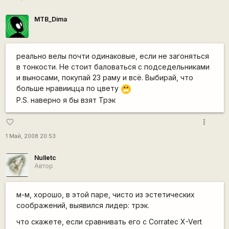
MTB_Dima
реально велы почти одинаковые, если не загоняться
в тонкости. Не стоит баловаться с подседельниками
и выносами, покупай 23 раму и всё. Выбирай, что
больше нравиицца по цвету
:-X
P.S. наверно я бы взят Трэк
more_vert
favorite_border
1 Май, 2008 20:53
Nulletc
Автор
м-м, хорошо, в этой паре, чисто из эстетических
соображений, выявился лидер: трэк.
что скажете, если сравнивать его с Corratec X-Vert