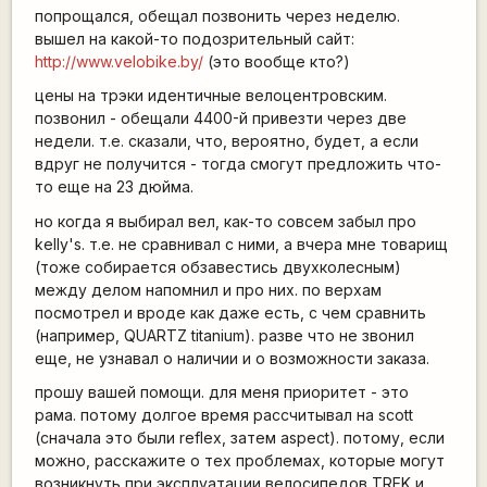
попрощался, обещал позвонить через неделю.
вышел на какой-то подозрительный сайт:
http://www.velobike.by/
(это вообще кто?)
цены на трэки идентичные велоцентровским.
позвонил - обещали 4400-й привезти через две
недели. т.е. сказали, что, вероятно, будет, а если
вдруг не получится - тогда смогут предложить что-
то еще на 23 дюйма.
но когда я выбирал вел, как-то совсем забыл про
kelly's. т.е. не сравнивал с ними, а вчера мне товарищ
(тоже собирается обзавестись двухколесным)
между делом напомнил и про них. по верхам
посмотрел и вроде как даже есть, с чем сравнить
(например, QUARTZ titanium). разве что не звонил
еще, не узнавал о наличии и о возможности заказа.
прошу вашей помощи. для меня приоритет - это
рама. потому долгое время рассчитывал на scott
(сначала это были reflex, затем aspect). потому, если
можно, расскажите о тех проблемах, которые могут
возникнуть при эксплуатации велосипедов TREK и