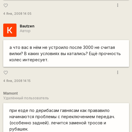
more_vert
favorite_border
4 Янв, 2008 14:05
Bautzen
К
Автор
а что вас в нём не устроило после 3000 не считая
вилки? В каких условиях вы катались? Ещё прочность
колес интересует.
more_vert
favorite_border
4 Янв, 2008 14:15
Mamont
Удалённый пользователь
при езде по дерибасам гавнясам как прававило
начинаются проблемы с переключением передач.
(особенно задней). лечится заменой тросов и
рубашек.