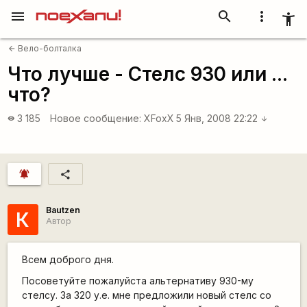
menu
search
more_vert
accessibility_new
Вело-болталка
arrow_back
Что лучше - Стелс 930 или ...
что?
3 185
Новое сообщение:
XFoxX
5 Янв, 2008 22:22
visibility
arrow_downward
notifications_active
share
Bautzen
К
Автор
Всем доброго дня.
Посоветуйте пожалуйста альтернативу 930-му
стелсу. За 320 у.е. мне предложили новый стелс со