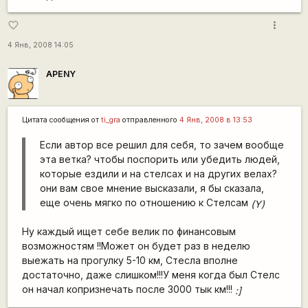
more_vert
favorite_border
4 Янв, 2008 14:05
APENY
Цитата сообщения от
ti_gra
отправленного
4 Янв, 2008 в 13:53
Если автор все решил для себя, то зачем вообще
эта ветка? чтобы поспорить или убедить людей,
которые ездили и на стелсах и на других велах?
они вам свое мнение высказали, я бы сказала,
еще очень мягко по отношению к Стелсам
(Y)
Ну каждый ищет себе велик по финансовым
возможностям !!Может он будет раз в неделю
выежать на прогулку 5-10 км, Стесла вполне
достаточно, даже слишком!!!У меня когда был Стелс
он начал копризнечать после 3000 тык км!!!
:]