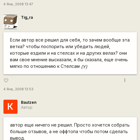
4 Янв, 2008 13:47
Tig_ra
Если автор все решил для себя, то зачем вообще эта
ветка? чтобы поспорить или убедить людей,
которые ездили и на стелсах и на других велах? они
вам свое мнение высказали, я бы сказала, еще очень
мягко по отношению к Стелсам
(Y)
more_vert
favorite_border
4 Янв, 2008 13:53
Bautzen
К
Автор
автор еще ничего не решил. Просто хочется собрать
больше отзывов, а не оффтопа чтобы потом сделать
вывод.