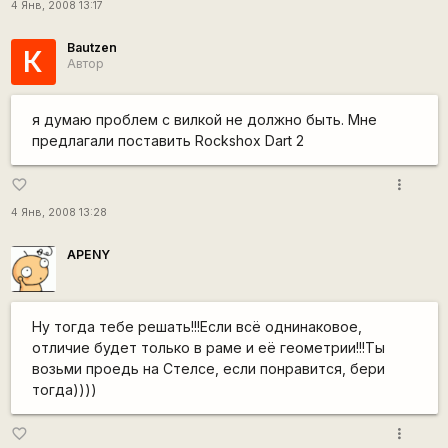
4 Янв, 2008 13:17
Bautzen
К
Автор
я думаю проблем с вилкой не должно быть. Мне
предлагали поставить Rockshox Dart 2
more_vert
favorite_border
4 Янв, 2008 13:28
APENY
Ну тогда тебе решать!!!Если всё однинаковое,
отличие будет только в раме и её геометрии!!!Ты
возьми проедь на Стелсе, если понравится, бери
тогда))))
more_vert
favorite_border