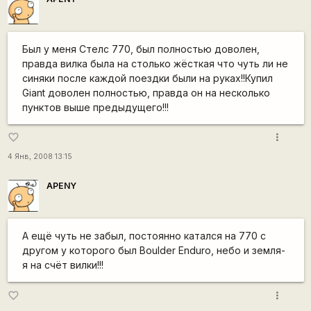
Был у меня Стелс 770, был полностью доволен,
правда вилка была на столько жёсткая что чуть ли не
синяки после каждой поездки были на руках!!Купил
Giant доволен полностью, правда он на несколько
пунктов выше предыдущего!!!
more_vert
favorite_border
4 Янв, 2008 13:15
APENY
А ещё чуть не забыл, постоянно катался на 770 с
другом у которого был Boulder Enduro, небо и земля-
я на счёт вилки!!!
more_vert
favorite_border