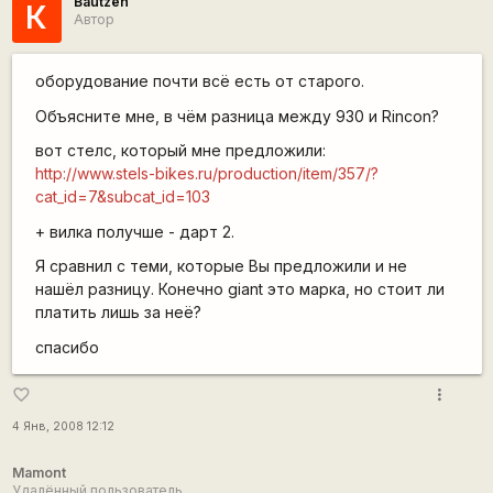
Bautzen
К
Автор
оборудование почти всё есть от старого.
Объясните мне, в чём разница между 930 и Rincon?
вот стелс, который мне предложили:
http://www.stels-bikes.ru/production/item/357/?
cat_id=7&subcat_id=103
+ вилка получше - дарт 2.
Я сравнил с теми, которые Вы предложили и не
нашёл разницу. Конечно giant это марка, но стоит ли
платить лишь за неё?
спасибо
more_vert
favorite_border
4 Янв, 2008 12:12
Mamont
Удалённый пользователь