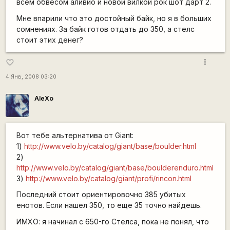
всем обвесом аливио и новой вилкой рок шот дарт 2.
Мне впарили что это достойный байк, но я в больших
сомнениях. За байк готов отдать до 350, а стелс
стоит этих денег?
more_vert
favorite_border
4 Янв, 2008 03:20
AleXo
Вот тебе альтернатива от Giant:
1)
http://www.velo.by/catalog/giant/base/boulder.html
2)
http://www.velo.by/catalog/giant/base/boulderenduro.html
3)
http://www.velo.by/catalog/giant/profi/rincon.html
Последний стоит ориентировочно 385 убитых
енотов. Если нашел 350, то еще 35 точно найдешь.
ИМХО: я начинал с 650-го Стелса, пока не понял, что