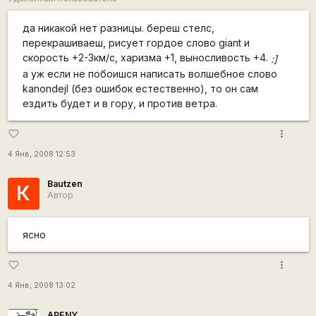
да никакой нет разницы. береш стелс,
перекрашиваеш, рисует гордое слово giant и
скорость +2-3км/с, харизма +1, выносливость +4.
:]
а уж если не побоишся написать волшебное слово
kanondejl (без ошибок естественно), то он сам
ездить будет и в гору, и против ветра.
more_vert
favorite_border
4 Янв, 2008 12:53
Bautzen
К
Автор
ясно
more_vert
favorite_border
4 Янв, 2008 13:02
APENY