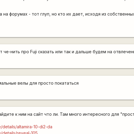
 на форумах - тот глуп, но кто их дает, исходя из собственн
ет че-нить про Fuji сказать или так и дальше будем на отвлеч
рмальные велы для просто покататься
йдите к ним на сайт что ли. Там много интересного для "прос
/details/altamira-10-di2-da
e/details/reveal-105