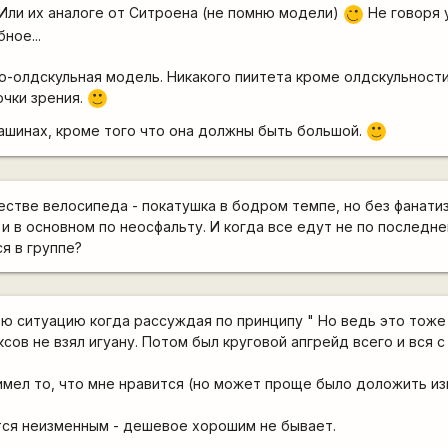
Или их аналоге от Ситроена (не помню модели)
Не говоря 
,-)
ное...
о-олдскульная модель. Никакого пиитета кроме олдскульности
очки зрения.
:)
ашинах, кроме того что она должны быть большой.
:)
стве велосипеда - покатушка в бодром темпе, но без фанатизм
 и в основном по неосфальту. И когда все едут не по последне
я в группе?
ою ситуацию когда рассуждая по принципу " Но ведь это тоже
сов не взял игуану. Потом был круговой апгрейд всего и вся с
оимел то, что мне нравится (но может проще было доложить из
тся неизменным - дешевое хорошим не бывает.