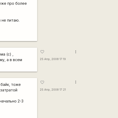
уже про более
 не питаю.
more_vert
favorite_border
а (с) ,
му, а в всем
25 Апр, 2008 17:19
more_vert
favorite_border
 байк, тоже
 затратой
25 Апр, 2008 17:21
начально 2-3