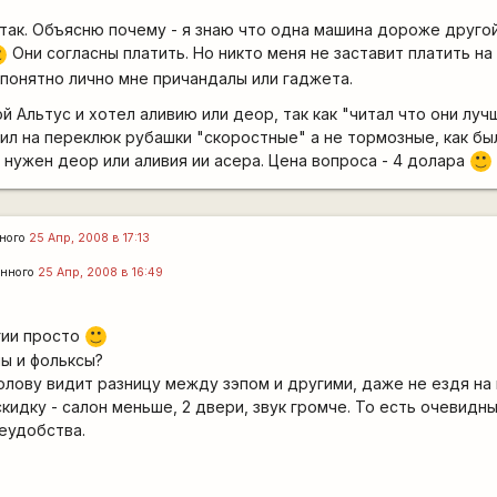
ак. Объясню почему - я знаю что одна машина дороже другой
Они согласны платить. Но никто меня не заставит платить на
)
епонятно лично мне причандалы или гаджета.
ой Альтус и хотел аливию или деор, так как "читал что они луч
вил на переклюк рубашки "скоростные" а не тормозные, как бы
 нужен деор или аливия ии асера. Цена вопроса - 4 долара
:)
ного
25 Апр, 2008 в 17:13
енного
25 Апр, 2008 в 16:49
гии просто
:)
пы и фольксы?
олову видит разницу между зэпом и другими, даже не ездя на
кидку - салон меньше, 2 двери, звук громче. То есть очевидн
удобства.