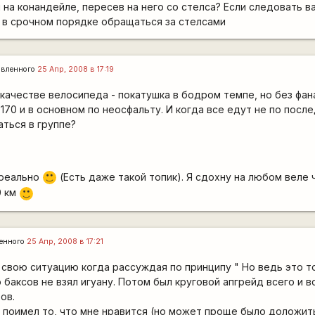
и на конандейле, пересев на него со стелса? Если следовать в
 в срочном порядке обращаться за стелсами
авленного
25 Апр, 2008 в 17:19
качестве велосипеда - покатушка в бодром темпе, но без фана
170 и в основном по неосфальту. И когда все едут не по после
ться в группе?
ереально
(Есть даже такой топик). Я сдохну на любом веле 
:)
0 км
:)
енного
25 Апр, 2008 в 17:21
 свою ситуацию когда рассуждая по принципу " Но ведь это т
 баксов не взял игуану. Потом был круговой апгрейд всего и в
ов.
я поимел то, что мне нравится (но может проще было доложит