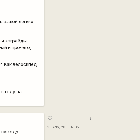
ь вашей логике,
 и апгрейды.
ний и прочего,
!" Как велосипед
 в году на
more_vert
favorite_border
25 Апр, 2008 17:35
цы между