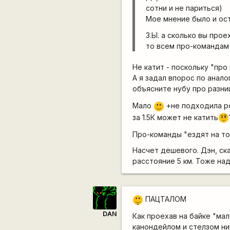
сотни и не париться)
Мое мнение было и ос
З.Ы. а сколько вы про
то всем про-командам
Не катит - поскольку "пр
А я задал впорос по анал
объясните нубу про разни
Мало
+не подходила р
:)
за 1.5К может не катить
???
Про-команды "ездят на то
Насчет дешевого. Дэн, ска
расстояние 5 км. Тоже на
|-)
ПАЦТАЛОМ
_)
DAN
Как проехав на байке "ма
канондейлом и стелзом ник