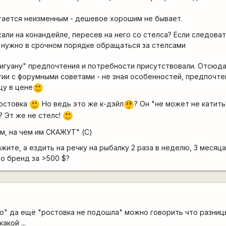
тается неизменным - дешевое хорошим не бывает.
ехали на конандейле, пересев на него со стелса? Если следоват
 нужно в срочном порядке обращаться за стелсами
о игуану" предпочтения и потребности присутствовали. Отсюда
огии с форумными советами - не зная особенностей, предпочте
цу в цене
:)
остовка
Но ведь это же к-дэйл
? Он "не может не катить
:)
???
? Эт же не стелс!
:)
м, на чем им СКАЖУТ" (С)
жите, а ездить на речку на рыбалку 2 раза в неделю, 3 месяца
до бренд за >500 $?
ло" да ещё "ростовка не подошла" можно говорить что разни
акой ...