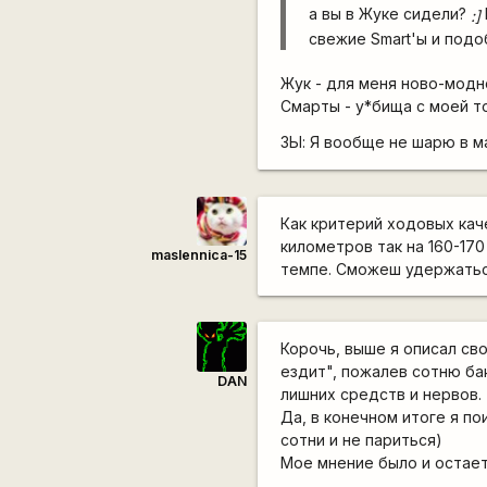
а вы в Жуке сидели?
:]
свежие Smart'ы и подоб
Жук - для меня ново-модн
Смарты - у*бища с моей т
ЗЫ: Я вообще не шарю в м
Как критерий ходовых каче
километров так на 160-170
maslennica-15
темпе. Сможеш удержатьс
Корочь, выше я описал св
ездит", пожалев сотню бак
DAN
лишних средств и нервов.
Да, в конечном итоге я п
сотни и не париться)
Мое мнение было и остае