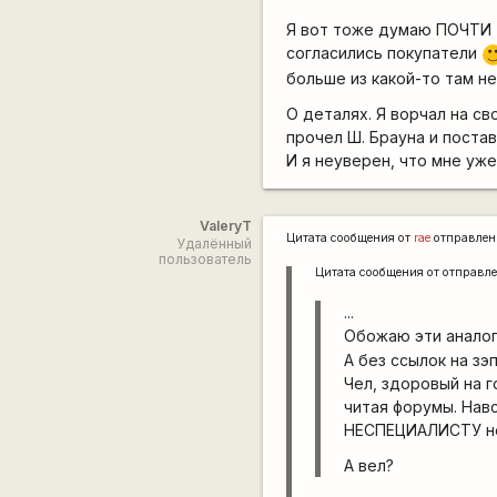
Я вот тоже думаю ПОЧТИ т
согласились покупатели
:
больше из какой-то там н
О деталях. Я ворчал на св
прочел Ш. Брауна и поста
И я неуверен, что мне уже
ValeryT
Цитата сообщения от
rae
отправлен
Удалённый
пользователь
Цитата сообщения от
отправл
...
Обожаю эти анало
А без ссылок на зэ
Чел, здоровый на г
читая форумы. Навс
НЕСПЕЦИАЛИСТУ не
А вел?