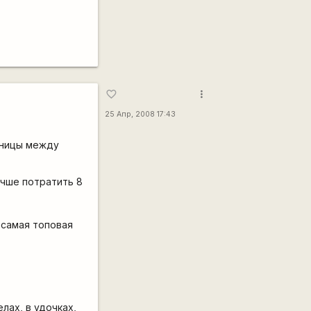
more_vert
favorite_border
25 Апр, 2008 17:43
зницы между
учше потратить 8
 самая топовая
елах, в удочках,