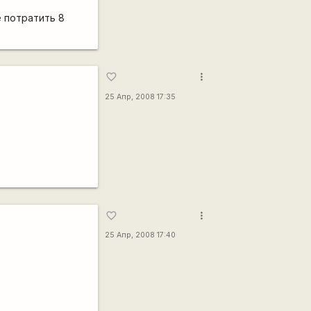
е потратить 8
more_vert
favorite_border
25 Апр, 2008 17:35
more_vert
favorite_border
25 Апр, 2008 17:40