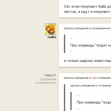
З.Ы. если покупают байк 
листов, а идут и покупаю
Цитата сообщения от
отправленно
radko
...
Про-команды "ездят на
...
и только широко известны
ValeryT
Цитата сообщения от
rae
отправлен
Удалённый
пользователь
Цитата сообщения от
отправл
...
Про-команды "ездя
...