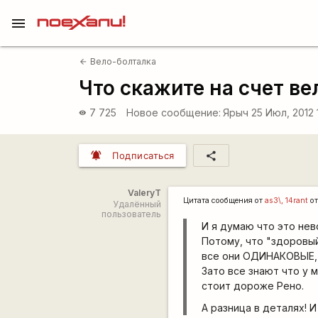
menu
Вело-болталка
arrow_back
Что скажите на счет ве
7 725
Новое сообщение:
Ярыч
25 Июл, 2012 
visibility
notifications_active
share
Подписаться
ValeryT
Цитата сообщения от
as3\, 14rant
от
Удалённый
пользователь
И я думаю что это не
Потому, что "здоровый 
все они ОДИНАКОВЫЕ, 
Зато все знают что у 
стоит дороже Рено.
А разница в деталях! 