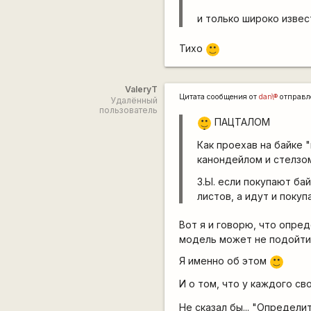
и только широко извес
Тихо
:)
ValeryT
Цитата сообщения от
dan\®
отправл
Удалённый
пользователь
|-)
ПАЦТАЛОМ
_)
Как проехав на байке
канондейлом и стелзом 
З.Ы. если покупают ба
листов, а идут и пок
Вот я и говорю, что опре
модель может не подойт
Я именно об этом
:)
И о том, что у каждого с
Не сказал бы... "Определи