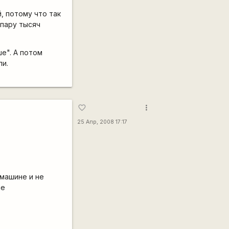
, потому что так
 пару тысяч
ше". А потом
ли.
more_vert
favorite_border
25 Апр, 2008 17:17
 машине и не
ые