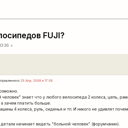
лосипедов FUJI?
13:36
arrow_downward
правленного
25 Апр, 2008 в 17:08
возможно.
человек" знает что у любого велосипеда 2 колеса, цепь, рама,
а зачем платить больше.
машины 4 колеса, руль, сиденья и тп. И никого не удивлят поч
И детали начинает видеть "больной человек" (форумчанин).