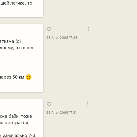
ашей логике, то
more_vert
favorite_border
25 Апр, 2008 17:28
тизма (с) ,
днему, а в всем
через 50 км
:)
more_vert
favorite_border
25 Апр, 2008 17:31
оже байк, тоже
ся с затратой
ь изначально 2-3