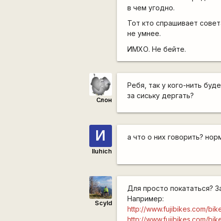
в чем угодно.
Тот кто спрашивает совета
не умнее.
ИМХО. Не бейте.
Ребя, так у кого-нить буд
за сиську дергать?
Слон
И
а что о них говорить? но
Iluhich
Для просто покататься? За
Например:
Scyld
http://www.fujibikes.com/bike
http://www.fujibikes.com/bik