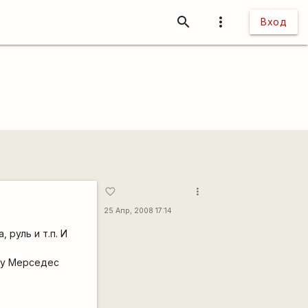
search
more_vert
Вход
more_vert
favorite_border
25 Апр, 2008 17:14
 руль и т.п. И
ему Мерседес