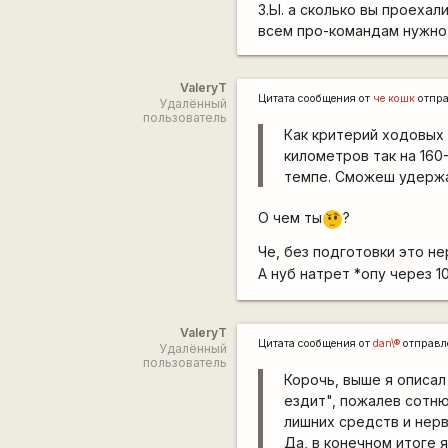
З.Ы. а сколько вы проехал
всем про-командам нужно
ValeryT
Цитата сообщения от
че кошк
отпр
Удалённый
пользователь
Как критерий ходовых 
километров так на 160-
темпе. Сможеш удержа
О чем ты
?
???
Че, без подготовки это н
А нуб натрет *опу через 1
ValeryT
Цитата сообщения от
dan\®
отправл
Удалённый
пользователь
Корочь, выше я описал
ездит", пожалев сотню
лишних средств и нерв
Да, в конечном итоге 