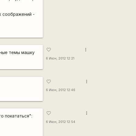
ых соображений -
more_vert
favorite_border
енные темы машку
6 Июн, 2012 12:21
more_vert
favorite_border
6 Июн, 2012 12:46
more_vert
favorite_border
то покататься":
6 Июн, 2012 12:54