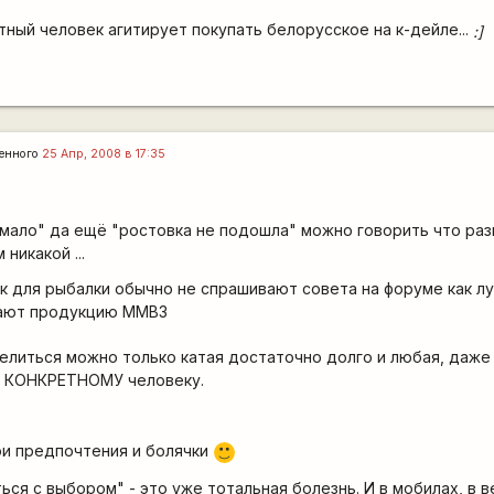
тный человек агитирует покупать белорусское на к-дейле...
:]
енного
25 Апр, 2008 в 17:35
 "мало" да ещё "ростовка не подошла" можно говорить что ра
никакой ...
йк для рыбалки обычно не спрашивают совета на форуме как л
упают продукцию ММВЗ
делиться можно только катая достаточно долго и любая, даже
и КОНКРЕТНОМУ человеку.
вои предпочтения и болячки
:)
ться с выбором" - это уже тотальная болезнь. И в мобилах, в в