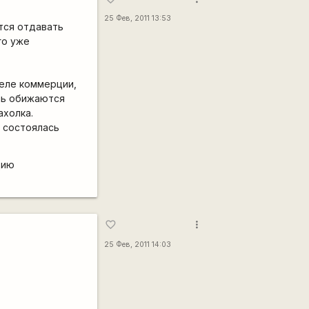
25 Фев, 2011 13:53
тся отдавать
го уже
деле коммерции,
нь обижаются
ахолка.
й состоялась
цию
more_vert
favorite_border
25 Фев, 2011 14:03