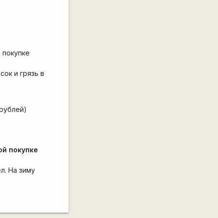
 покупке
сок и грязь в
 рублей)
ой покупке
л. На зиму