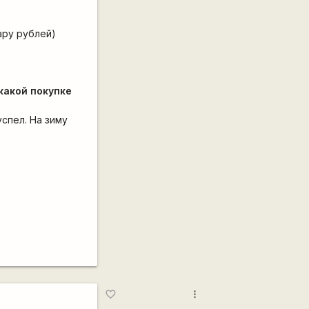
ару рублей)
какой покупке
успел. На зиму
more_vert
favorite_border