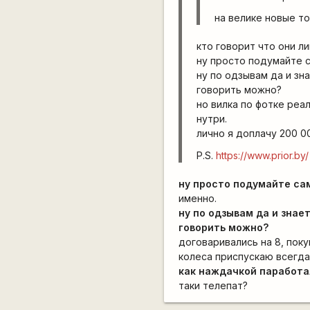
на велике новые т
кто говорит что они л
ну просто подумайте с
ну по одзывам да и зн
говорить можно?
но вилка по фотке реал
нутри.
лично я доплачу 200 0
P.S.
https://www.prior.by/
ну просто подумайте са
именно.
ну по одзывам да и знае
говорить можно?
договаривались на 8, поку
колеса приспускаю всегда
как наждачкой паработали
таки телепат?