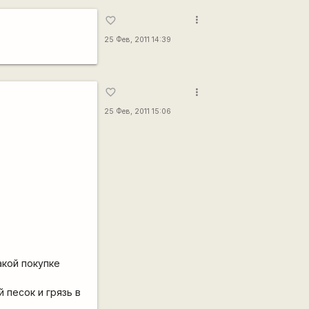
more_vert
favorite_border
25 Фев, 2011 14:39
more_vert
favorite_border
25 Фев, 2011 15:06
акой покупке
 песок и грязь в