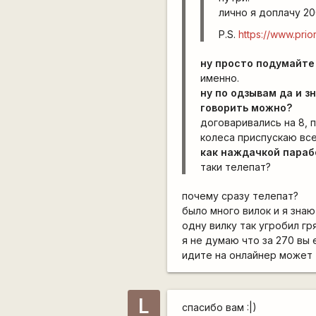
лично я доплачу 20
P.S.
https://www.prior
ну просто подумайте
именно.
ну по одзывам да и з
говорить можно?
договаривались на 8, п
колеса приспускаю все
как наждачкой парабо
таки телепат?
почему сразу телепат?
было много вилок и я знаю
одну вилку так угробил гр
я не думаю что за 270 вы
идите на онлайнер может 
L
спасибо вам :|)