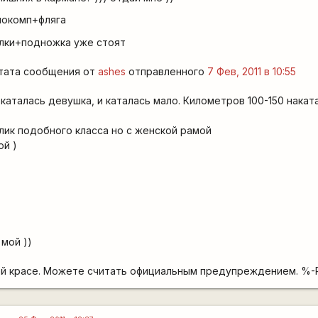
локомп+фляга
алки+подножка уже стоят
итата сообщения от
ashes
отправленного
7 Фев, 2011 в 10:55
 каталась девушка, и каталась мало. Километров 100-150 накат
лик подобного класса но с женской рамой
ой )
 мой ))
всей красе. Можете считать официальным предупреждением. %-