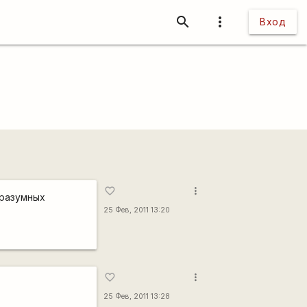
search
more_vert
Вход
more_vert
favorite_border
в разумных
25 Фев, 2011 13:20
more_vert
favorite_border
25 Фев, 2011 13:28