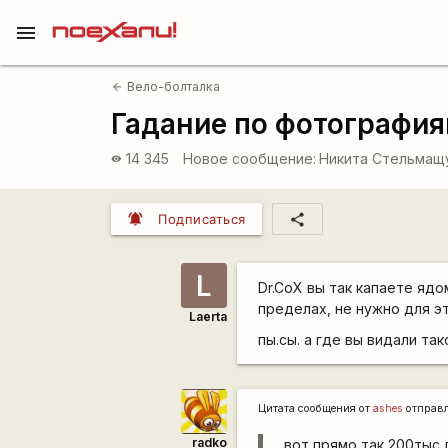
menu
Вело-болталка
arrow_back
Гадание по фотографи
14 345
Новое сообщение:
Никита Стельмащ
visibility
notifications_active
share
Подписаться
L
Dr.CoX вы так капаете ядо
пределах, не нужно для эт
Laerta
пы.сы. а где вы видали так
Цитата сообщения от
ashes
отправ
radko
вот прямо так 200тыс л