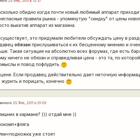
ного
25 Фев, 2011 в 12:37
асколько обидно когда почти новый любимый аппарат приходи
 негласные правила рынка - упомянутую "скидку" от цены ново
сто выкатив аппарат из магазина.
е существует, это придумали любители обсуждать цену в раз
одавец
обязан
прислушиваться к их бесценному мнению и оче
ьше. Такая ситуация на абсолютно всех форумах, где есть бар
му ничего не обязан и справедливая цена - это та, по которо
домыслы и повод пофлудить
:)
о цене. Если продавец действительно дает неточную информа
 журить и порицать, конечно
:)
ленного
25 Фев, 2011 в 13:09
ишних в кармане? ))) отдай мне ))
локомп+фляга
алки+подножка уже стоят