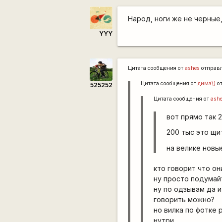
Народ, ноги же не черные
YYY
Цитата сообщения от
ashes
отправ
Цитата сообщения от
дима\)
о
525252
Цитата сообщения от
ash
вот прямо так 2
200 тыс это щ
на велике новы
кто говорит что он
ну просто подумай
ну по одзывам да и
говорить можно?
но вилка по фотке 
нутри.