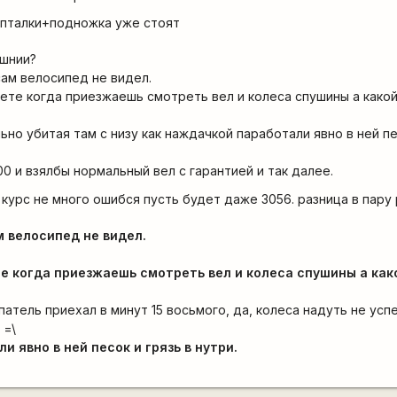
опталки+подножка уже стоят
ишнии?
ам велосипед не видел.
аете когда приезжаешь смотреть вел и колеса спушины а какой
ьно убитая там с низу как наждачкой паработали явно в ней пе
00 и взялбы нормальный вел с гарантией и так далее.
курс не много ошибся пусть будет даже 3056. разница в пару
м велосипед не видел.
те когда приезжаешь смотреть вел и колеса спушины а как
патель приехал в минут 15 восьмого, да, колеса надуть не успе
 =\
 явно в ней песок и грязь в нутри.