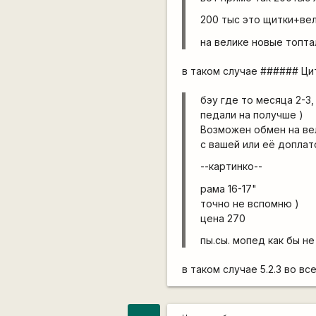
200 тыс это щитки+ве
на велике новые топт
в таком случае ###### Ц
бэу где то месяца 2-3,
педали на получше )
Возможен обмен на ве
с вашей или её доплат
--картинко--
рама 16-17"
точно не вспомню )
цена 270
пы.сы. мопед как бы не
в таком случае 5.2.3 во 