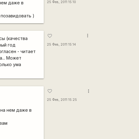
 нем даже в
25 Фев, 2011 15:10
 позавидовать )
more_vert
favorite_border
сы (качества
вый год
25 Фев, 2011 15:14
огласен - читает
а... Может
колько ума
more_vert
favorite_border
25 Фев, 2011 15:25
 на нем даже в
 вам