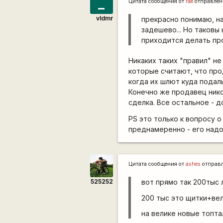
_
Цитата сообщения от
rae
отправлен
vldmr
прекрасно понимаю, н
задешево... Но таковы
приходится делать про
Никаких таких "правил" н
которые считают, что пр
когда их шлют куда подал
Конечно же продавец нико
сделка. Все остальное - 
PS это только к вопросу 
преднамеренно - его надо
Цитата сообщения от
ashes
отправ
525252
вот прямо так 200тыс л
200 тыс это щитки+ве
на велике новые топт