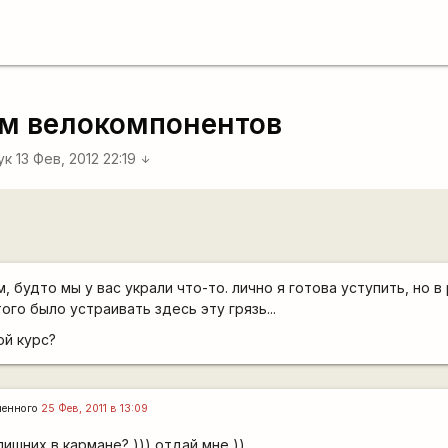
ям велокомпонентов
ук
13 Фев, 2012 22:19
arrow_downward
м, будто мы у вас украли что-то. лично я готова уступить, но 
ого было устраивать здесь эту грязь...
ой курс?
ленного
25 Фев, 2011 в 13:09
ишних в кармане? ))) отдай мне ))