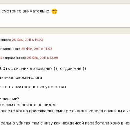
, смотрите внимательно.
8\
ленного
25 Фев, 2011 в 14:23
тправленного
25 Фев, 2011 в 14:03
es
отправленного
25 Фев, 2011 в 13:09
00тыс лишних в кармане? ))) отдай мне ))
итки+велокомп+фляга
е топталки+подножка уже стоят
и лишнии?
те сам велосипед не видел.
 знаете когда приезжаешь смотреть вел и колеса спушины а к
реально убитая там с низу как наждачкой паработали явно в ней