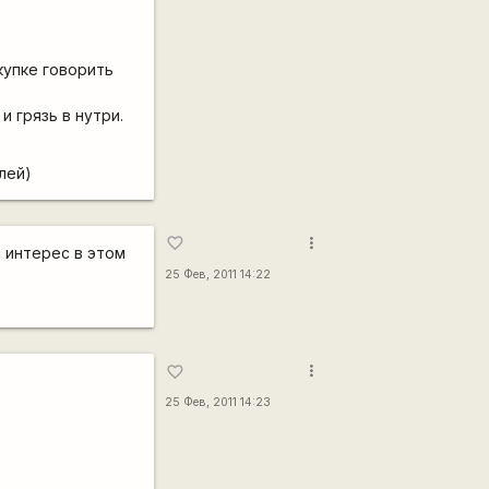
купке говорить
и грязь в нутри.
лей)
more_vert
favorite_border
ш интерес в этом
25 Фев, 2011 14:22
more_vert
favorite_border
25 Фев, 2011 14:23