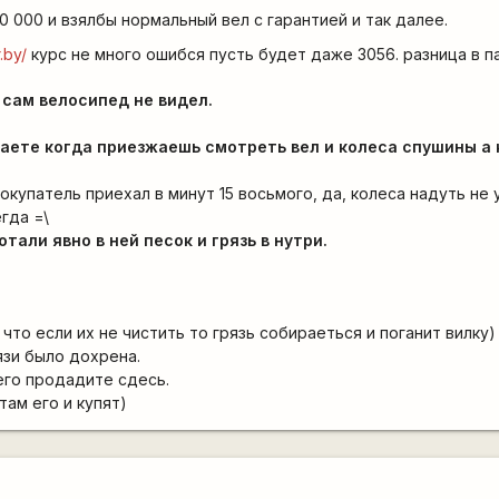
0 000 и взялбы нормальный вел с гарантией и так далее.
.by/
курс не много ошибся пусть будет даже 3056. разница в п
 сам велосипед не видел.
наете когда приезжаешь смотреть вел и колеса спушины а 
окупатель приехал в минут 15 восьмого, да, колеса надуть не 
гда =\
тали явно в ней песок и грязь в нутри.
 что если их не чистить то грязь собираеться и поганит вилку)
язи было дохрена.
 его продадите сдесь.
там его и купят)