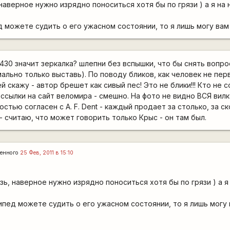
наверное нужно изрядно поноситься хотя бы по грязи ) а я на
д можете судить о его ужасном состоянии, то я лишь могу вам
 430 значит зеркалка? шлепни без вспышки, что бы снять вопро
ально только выставь). По поводу бликов, как человек не пер
скажу - автор брешет как сивый пес! Это не блики!!! Кто не с
ссылки на сайт веломира - смешно. На фото не видно ВСЯ вилк
стью согласен с A. F. Dent - каждый продает за столько, за с
.- считаю, что может говорить только Крыс - он там был.
енного
25 Фев, 2011 в 15:10
зь, наверное нужно изрядно поноситься хотя бы по грязи ) а я
ипед можете судить о его ужасном состоянии, то я лишь могу