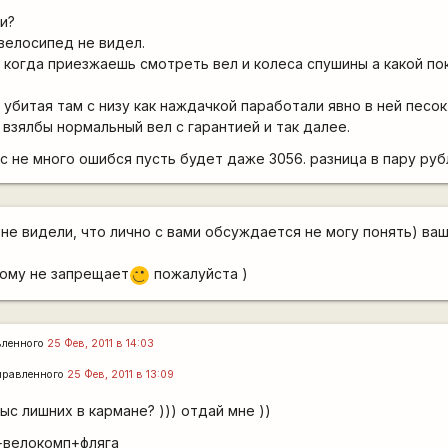
и?
велосипед не видел.
е когда приезжаешь смотреть вел и колеса спушины а какой по
 убитая там с низу как наждачкой паработали явно в ней песок 
 взялбы нормальный вел с гарантией и так далее.
с не много ошибся пусть будет даже 3056. разница в пару руб
 не видели, что лично с вами обсуждается не могу понять) ва
икому не запрещает
пожалуйста )
;)
вленного
25 Фев, 2011 в 14:03
правленного
25 Фев, 2011 в 13:09
ыс лишних в кармане? ))) отдай мне ))
+велокомп+фляга