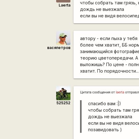
чтобы собрать там грязь, 
Laerta
дождь не выезжала
если вы не видя велосипе
автору - если пыха у тебя
более чем хватит, ББ норм
васяпетров
занимающийся фотографией 
теорию цветопередачи. А 
выложишь? По цене - полно
хватит. По порядочности..
Цитата сообщения от
laerta
отправл
525252
спасибо вам :|)
чтобы собрать там гря
дождь не выезжала
если вы не видя велос
позавидовать )