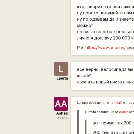
кто говорит что они лишни
ну просто подумайте сам 
ну по одзывам да и знает
можно?
но вилка по фотке реально
лично я доплачу 200 000 и
P.S.
https://www.prior.by/
кур
L
все верно, велосипеда вы
какой?
Laerta
а купить новый никто и н
AА
Цитата сообщения от
дима\)
отпра
Цитата сообщения от
ashes
от
Ashes
Автор
вот прямо так 200т
200 тыс это щитки