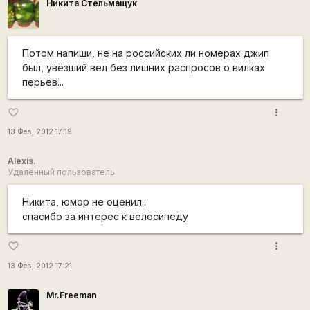
Никита Стельмащук
Потом напиши, не на российских ли номерах джип
был, увёзший вел без лишних распросов о вилках
перьев...
more_vert
favorite_border
13 Фев, 2012 17:19
Alexis.
Удалённый пользователь
Никита, юмор не оценил..
спасибо за интерес к велосипеду
more_vert
favorite_border
13 Фев, 2012 17:21
Mr.Freeman