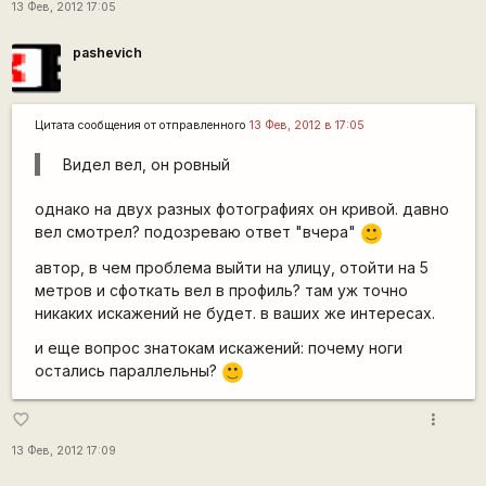
13 Фев, 2012 17:05
pashevich
Цитата сообщения от
отправленного
13 Фев, 2012 в 17:05
Видел вел, он ровный
однако на двух разных фотографиях он кривой. давно
вел смотрел? подозреваю ответ "вчера"
:)
автор, в чем проблема выйти на улицу, отойти на 5
метров и сфоткать вел в профиль? там уж точно
никаких искажений не будет. в ваших же интересах.
и еще вопрос знатокам искажений: почему ноги
остались параллельны?
:)
more_vert
favorite_border
13 Фев, 2012 17:09