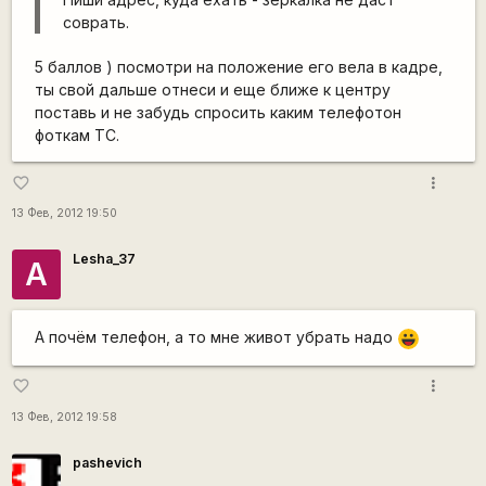
соврать.
5 баллов ) посмотри на положение его вела в кадре,
ты свой дальше отнеси и еще ближе к центру
поставь и не забудь спросить каким телефотон
фоткам ТС.
more_vert
favorite_border
13 Фев, 2012 19:50
Lesha_37
А
А почём телефон, а то мне живот убрать надо
|-))
more_vert
favorite_border
13 Фев, 2012 19:58
pashevich