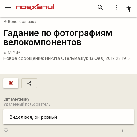
menu
search
more_vert
accessibility_new
Вело-болталка
arrow_back
Гадание по фотографиям
велокомпонентов
14 345
visibility
Новое сообщение:
Никита Стельмащук
13 Фев, 2012 22:19
arrow_downward
notifications_active
share
DimaMetelsky
Удалённый пользователь
Видел вел, он ровный
more_vert
favorite_border