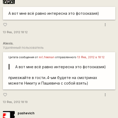
А вот мне всё равно интересна это фотооказия)
more_vert
favorite_border
13 Фев, 2012 18:12
Alexis.
Удалённый пользователь
Цитата сообщения от
mr\.freeman
отправленного
13 Фев, 2012 в 18:12
А вот мне всё равно интересна это фотооказия)
приезжайте в гости..4-ым будете на смотринах
можете Никиту и Пашевича с собой взять)
more_vert
favorite_border
13 Фев, 2012 18:19
pashevich