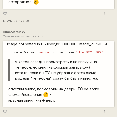
осторожнее.
,-)
more_vert
favorite_border
13 Фев, 2012 20:50
DimaMetelsky
Удалённый пользователь
Цитата сообщения от
pashevich
отправленного
13 Фев, 2012 в 20:47
я хотел сегодня посмотреть и на вилку и на
телефон, но меня накормили завтраком)
кстати, если бы ТС не убравл с фоток экзиф -
модель "телефона" сразу бы была известна.
опустим вилку, посмотрим на дверь, ТС ее тоже
сломал/покалечил
?
:)
красная линия низ-> верх
more_vert
favorite_border