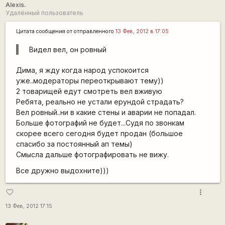
Alexis.
Удалённый пользователь
Цитата сообщения от
отправленного
13 Фев, 2012 в 17:05
Видел вел, он ровный
Дима, я жду когда народ успокоится
уже..модераторы переоткрывают тему))
2 товарищей едут смотреть вел вживую
Ребята, реально не устали ерундой страдать?
Вел ровный..ни в какие стены и аварии не попадал.
Больше фотографий не будет...Судя по звонкам
скорее всего сегодня будет продан (большое
спасибо за постоянный ап темы)
Смысла дальше фотографировать не вижу.
Все дружно выдохните)))
more_vert
favorite_border
13 Фев, 2012 17:15