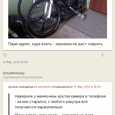
Пиши адрес, куда ехать - зеркалка не даст соврать.
more_vert
favorite_border
13 Фев, 2012 18:54
DimaMetelsky
Удалённый пользователь
Цитата сообщения от
pashevich
отправленного
13 Фев, 2012 в 18:54
Наверное у меняочень крутая камера в телефоне
- ка кни старался, с любого ракусра вся
получается паралллельно:
Пиши адрес, куда ехать - зеркалка не даст