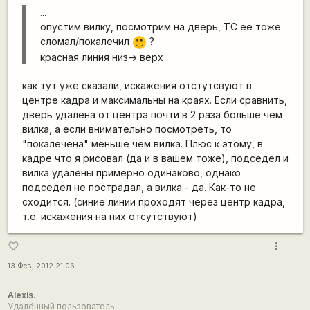
...
опустим вилку, посмотрим на дверь, ТС ее тоже
сломал/покалечил
?
:)
красная линия низ-> верх
как тут уже сказали, искажения отстутсвуют в
центре кадра и максимальны на краях. Если сравнить,
дверь удалена от центра почти в 2 раза больше чем
вилка, а если внимательно посмотреть, то
"покалечена" меньше чем вилка. Плюс к этому, в
кадре что я рисовал (да и в вашем тоже), подседел и
вилка удалены примерно одинаково, однако
подседел не пострадал, а вилка - да. Как-то не
сходится. (синие линии проходят через центр кадра,
т.е. искажения на них отсутствуют)
more_vert
favorite_border
13 Фев, 2012 21:06
Alexis.
Удалённый пользователь