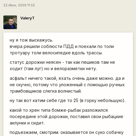
22 Июн, 2009 11:02
ValeryT
ну я тож выскажусь.
вчера решили соблюсти ПДД и поехали по толи
тротуару толи велосипедке вдоль трассы.
статус дорожки неясен - так как пешиков там не
ходит (там луг) но и велоразметки нету.
асфальт ничего такой, ехать очень даже можно. да и
не скучно, потому что уложенный с помощью ручных
трамбовщиков слегка волнистый.
ну так вот катим себе где то 25 (в горку небольшую).
какой то хрен типа бомже-рыбак разложился
посередине этой дорожки, поставил свои рыбацкие
аклунки и сидит.
подъезжаем, смотрим. оказывается он суко собачку