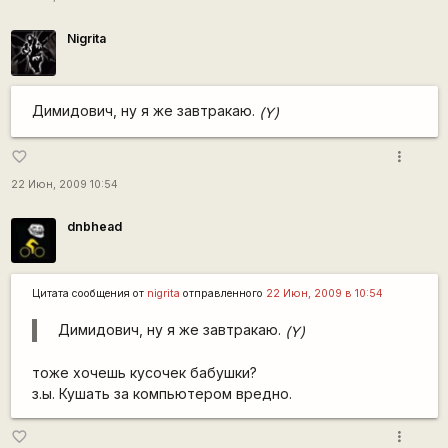
Nigrita
Димидович, ну я же завтракаю.
(Y)
more_vert
favorite_border
22 Июн, 2009 10:54
dnbhead
Цитата сообщения от
nigrita
отправленного
22 Июн, 2009 в 10:54
Димидович, ну я же завтракаю.
(Y)
тоже хочешь кусочек бабушки?
з.ы. Кушать за компьютером вредно.
more_vert
favorite_border