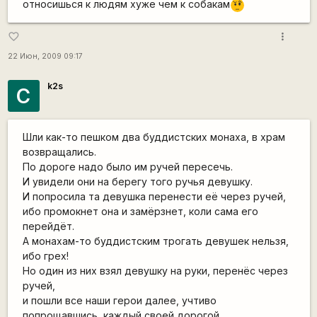
относишься к людям хуже чем к собакам
???
more_vert
favorite_border
22 Июн, 2009 09:17
k2s
С
Шли как-то пешком два буддистских монаха, в храм
возвращались.
По дороге надо было им ручей пересечь.
И увидели они на берегу того ручья девушку.
И попросила та девушка перенести её через ручей,
ибо промокнет она и замёрзнет, коли сама его
перейдёт.
А монахам-то буддистским трогать девушек нельзя,
ибо грех!
Но один из них взял девушку на руки, перенёс через
ручей,
и пошли все наши герои далее, учтиво
попрощавшись, каждый своей дорогой.