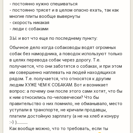
- постоянно нужно спешиваться
- постоянно трясет и в целом опасно ехать, так как
многие плиты вообще вывернуты
- скорость никакая
- люди с собаками
З.Ы. и вот что еще по последнему пункту:
Обычное дело когда собаководы водят огромных
собак без намордника, а поводок используют только
в целях перевода собак через дорогу. Т.е.
получается, что они заботятся о собаках, и при этом
им совершенно наплевать на людей находящихся
рядом. Т.е. получается, что относятся к другим
людям ХУЖЕ ЧЕМ К СОБАКАМ. Вот и возникает
вопрос: а почему они после этого сами хотят, что бы
к ним относились по-человечески? Что бы
правительство о них помнило, не обманывало, место
уступали в транспорте, не кричали продавцы,
платили достойную зарплату (а не на хлеб и конуру
:-) )............
Как вообще можно, что то требовать, если ты