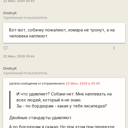
22 Июн, 2009 09:40
DmitryK
Удалённый пользователь
Вот-вот, собачку пожалеют, комара не тронут, а на
человека наплюют.
more_vert
favorite_border
22 Июн, 2009 09:44
DmitryK
Удалённый пользователь
Цитата сообщения от
отправленного
22 Июн, 2009 в 09:40
И что удивляет? Собаки нет. Мне наплевать на
всех людей, который я не знаю.
Зы - по бордюрам - какая у тебя лисапедка?
Двойные стандарты удивляют.
А по бордюрам я скакал. Но при этом при переезде