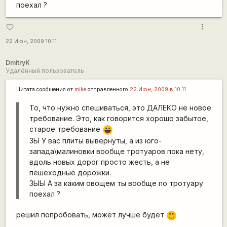
поехал ?
more_vert
favorite_border
22 Июн, 2009 10:11
DmitryK
Удалённый пользователь
Цитата сообщения от
mike
отправленного
22 Июн, 2009 в 10:11
То, что нужно спешиваться, это ДАЛЕКО не новое
требование. Это, как говорится хорошо забытое,
старое требование
|-))
ЗЫ У вас плиты вывернуты, а из юго-
запада\малиновки вообще тротуаров пока нету,
вдоль новых дорог просто жесть, а не
пешеходные дорожки.
ЗЫЫ А за каким овощем ты вообще по тротуару
поехал ?
решил попробовать, может лучше будет
:)