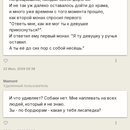
И не так уж далеко оставалось дойти до храма,
и много уже времени с того момента прошло,
как второй монах спросил первого:
"Ответь мне, как же мог ты к девушке
прикоснуться?".
И ответил ему первый монах: "Я ту девушку у ручья
оставил.
А ты её до сих пор с собой несёшь."
more_vert
favorite_border
22 Июн, 2009 09:38
Mamont
Удалённый пользователь
И что удивляет? Собаки нет. Мне наплевать на всех
людей, который я не знаю.
Зы - по бордюрам - какая у тебя лисапедка?
more_vert
favorite_border