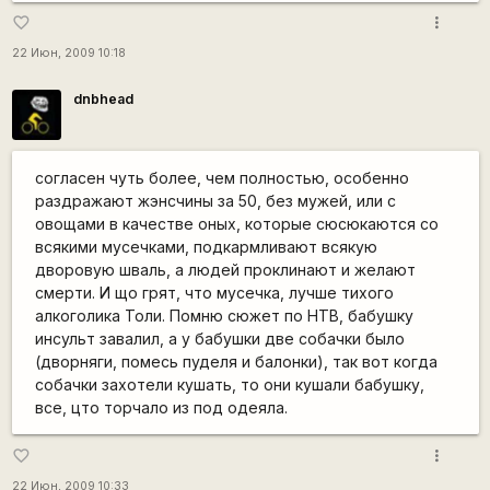
more_vert
favorite_border
22 Июн, 2009 10:18
dnbhead
согласен чуть более, чем полностью, особенно
раздражают жэнсчины за 50, без мужей, или с
овощами в качестве оных, которые сюсюкаются со
всякими мусечками, подкармливают всякую
дворовую шваль, а людей проклинают и желают
смерти. И що грят, что мусечка, лучше тихого
алкоголика Толи. Помню сюжет по НТВ, бабушку
инсульт завалил, а у бабушки две собачки было
(дворняги, помесь пуделя и балонки), так вот когда
собачки захотели кушать, то они кушали бабушку,
все, цто торчало из под одеяла.
more_vert
favorite_border
22 Июн, 2009 10:33