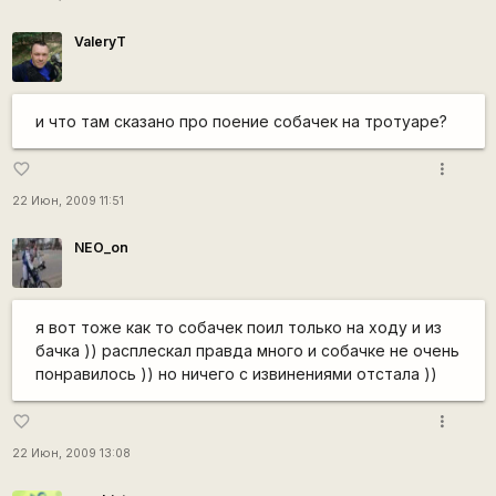
ValeryT
и что там сказано про поение собачек на тротуаре?
more_vert
favorite_border
22 Июн, 2009 11:51
NEO_on
я вот тоже как то собачек поил только на ходу и из
бачка )) расплескал правда много и собачке не очень
понравилось )) но ничего с извинениями отстала ))
more_vert
favorite_border
22 Июн, 2009 13:08