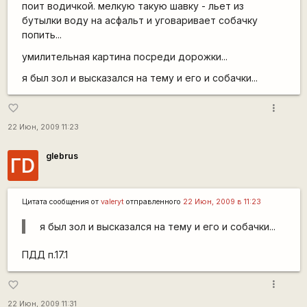
поит водичкой. мелкую такую шавку - льет из
бутылки воду на асфальт и уговаривает собачку
попить...
умилительная картина посреди дорожки...
я был зол и высказался на тему и его и собачки...
more_vert
favorite_border
22 Июн, 2009 11:23
glebrus
ГD
Цитата сообщения от
valeryt
отправленного
22 Июн, 2009 в 11:23
я был зол и высказался на тему и его и собачки...
ПДД п.17.1
more_vert
favorite_border
22 Июн, 2009 11:31