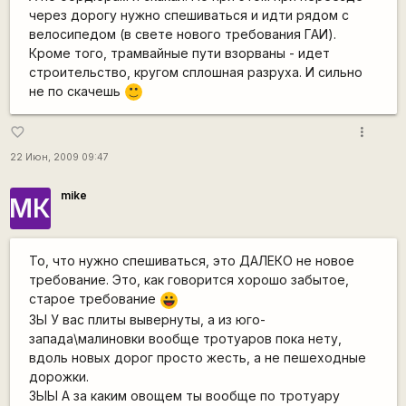
через дорогу нужно спешиваться и идти рядом с
велосипедом (в свете нового требования ГАИ).
Кроме того, трамвайные пути взорваны - идет
строительство, кругом сплошная разруха. И сильно
не по скачешь
:)
more_vert
favorite_border
22 Июн, 2009 09:47
mike
МК
То, что нужно спешиваться, это ДАЛЕКО не новое
требование. Это, как говорится хорошо забытое,
старое требование
|-))
ЗЫ У вас плиты вывернуты, а из юго-
запада\малиновки вообще тротуаров пока нету,
вдоль новых дорог просто жесть, а не пешеходные
дорожки.
ЗЫЫ А за каким овощем ты вообще по тротуару