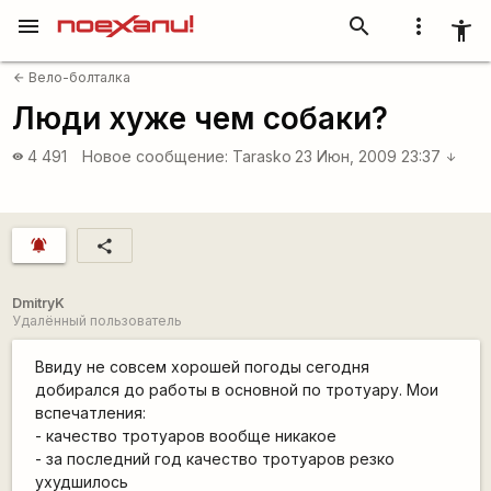
menu
search
more_vert
accessibility_new
Вело-болталка
arrow_back
Люди хуже чем собаки?
4 491
Новое сообщение:
Tarasko
23 Июн, 2009 23:37
visibility
arrow_downward
notifications_active
share
DmitryK
Удалённый пользователь
Ввиду не совсем хорошей погоды сегодня
добирался до работы в основной по тротуару. Мои
вспечатления:
- качество тротуаров вообще никакое
- за последний год качество тротуаров резко
ухудшилось