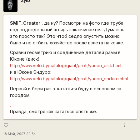
Zyfix
SMIT_Creator
, да ну? Посмотри на фото где труба
под подседельный штырь заканчивается. Думаешь
это просто так? Это чтоб седло опустить можно
было и не отбить хозяйство после взлета на кочке.
Сравни геометрию и соединение деталей рамы в
Юконе (диск):
http://www.velo.by/catalog/giant/profi/yucon_disk.html
и в Юконе Эндуро:
http://www.velo.by/catalog/giant/profi/yucon_enduro.html
Первый и бери раз > кататься буду в основном за
городом.
.
Правда, смотря как кататься опять же.
more_vert
favorite_border
18 Май, 2007 20:54