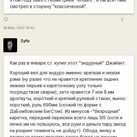
смотрел в сторону "классической".
more_vert
favorite_border
18 Май, 2007 18:40
Zyfix
Как раз в январе с.г. купил этот "эндурный" Джайант.
Хороший вел для эндуро именно: крепкая и низкая
рама (ну разве что не нравится крепление задних
нижних перьев к кареточному узлу только
посредством сварки), зато нравятся 7 или 8 мм
дропауты, короткий и крепкий рулевой стакан, вынос
короткий, руль 690мм (схожий по форме с
ДаБомбовским БигСтик). Из минусов -"безродная"
каретка, передний переклюк всего лишь SIS (хотя я
лично им не пользуюсь, все руки и деньги пару звезд
на рокринг поменять не дойдут). Обода, вилку и
втулки ко всему прочему также будет не лишним