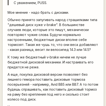
С уважением, PUSS.
Мое мнение - надо брать с дисками.
Обычно принято запугивать народ страшилками типа
"дешевый диск хуже v-brake". В большинстве
случаев люди, которые это пишут, механически
повторяют чужие слова. Будучи нормально
настроенными, бюджетные диски вполне себе
тормозят. Такая же чушь то, что они веса добавляют
- какая разница, весит ли велосипед 14.3 или 14.5?
К тому же бюджетный v-brake ничем не лучше
бюджетной дисковой механики. И настраивать его
придется не реже.
А еще, покупка дисковой версии позволяет без
лишнего гемора поставить дисковые тормоза
посерьезней - например, Avid BB5 или BB7. А то потом
будешь спрашивать, как поставить дисковый тормоз
на раму без крепления под него и сколько стоит
колесо под диск.