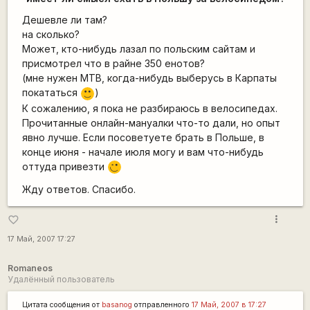
Дешевле ли там?
на сколько?
Может, кто-нибудь лазал по польским сайтам и
присмотрел что в райне 350 енотов?
(мне нужен МТВ, когда-нибудь выберусь в Карпаты
покататься
)
:)
К сожалению, я пока не разбираюсь в велосипедах.
Прочитанные онлайн-мануалки что-то дали, но опыт
явно лучше. Если посоветуете брать в Польше, в
конце июня - начале июля могу и вам что-нибудь
оттуда привезти
;)
Жду ответов. Спасибо.
more_vert
favorite_border
17 Май, 2007 17:27
Romaneos
Удалённый пользователь
Цитата сообщения от
basanog
отправленного
17 Май, 2007 в 17:27