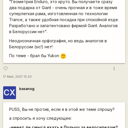
"Геометрия Enduro, это круто. Вы получаете сразу
два подарка от Giant - очень прочная и в тоже время
суперлегкая рама, изготовленная по технологии
Trance, а также удобная посадка при спокойной езде.
Разработано и запатентовано фирмой Giant. Аналогов
в Белоруссии нет".
Неоднозначная орфография, но ведь аналогов в
Белоруссии (sic!) нет!
По теме - брал бы Yukon
:)
more_vert
favorite_border
17 Май, 2007 15:50
basanog
СХ
PUSS, Вы не против, если я в этой же теме спрошу?
а спросить я хочу следующее:
-
имеет ли смысл ехать в Польшу за велосипедом?