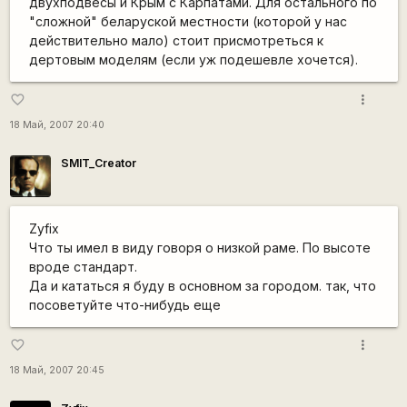
двухподвесы и Крым с Карпатами. Для остального по
"сложной" беларуской местности (которой у нас
действительно мало) стоит присмотреться к
дертовым моделям (если уж подешевле хочется).
more_vert
favorite_border
18 Май, 2007 20:40
SMIT_Creator
Zyfix
Что ты имел в виду говоря о низкой раме. По высоте
вроде стандарт.
Да и кататься я буду в основном за городом. так, что
посоветуйте что-нибудь еще
more_vert
favorite_border
18 Май, 2007 20:45