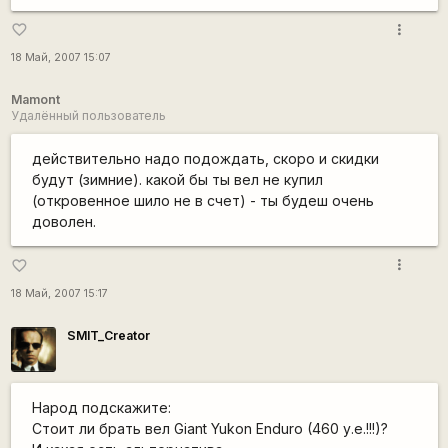
more_vert
favorite_border
18 Май, 2007 15:07
Mamont
Удалённый пользователь
действительно надо подождать, скоро и скидки
будут (зимние). какой бы ты вел не купил
(откровенное шило не в счет) - ты будеш очень
доволен.
more_vert
favorite_border
18 Май, 2007 15:17
SMIT_Creator
Народ подскажите:
Стоит ли брать вел Giant Yukon Enduro (460 у.е.!!!)?