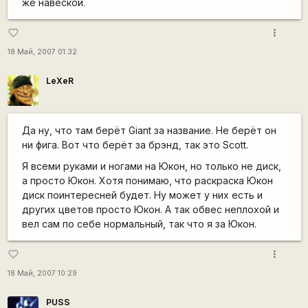
же навеской.
more_vert
favorite_border
18 Май, 2007 01:32
LeXeR
Да ну, что там берёт Giant за название. Не берёт он
ни фига. Вот что берёт за брэнд, так это Scott.
Я всеми руками и ногами на Юкон, но только не диск,
а просто Юкон. Хотя понимаю, что раскраска Юкон
диск поинтересней будет. Ну может у них есть и
других цветов просто Юкон. А так обвес неплохой и
вел сам по себе нормальный, так что я за Юкон.
more_vert
favorite_border
18 Май, 2007 10:29
PUSS