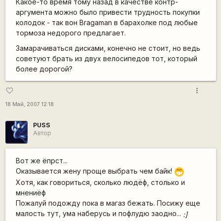
Какое-то время тому назад в качестве контр-
аргумента можно было привести трудность покупки
колодок - так вон Bragaman в барахолке под любые
тормоза недорого предлагает.
Замарачиваться дисками, конечно не стоит, но ведь
советуют брать из двух велосипедов тот, который
более дорогой?
more_vert
favorite_border
18 Май, 2007 12:18
PUSS
Автор
Вот же ёпрст...
Оказывается жену проще выбрать чем байк!
;D
Хотя, как говориться, сколько людёф, столько и
мнениёф
Пожалуй подожду пока в магаз бежать. Посижу еще
малость тут, ума наберусь и пофлудю заодно...
:]