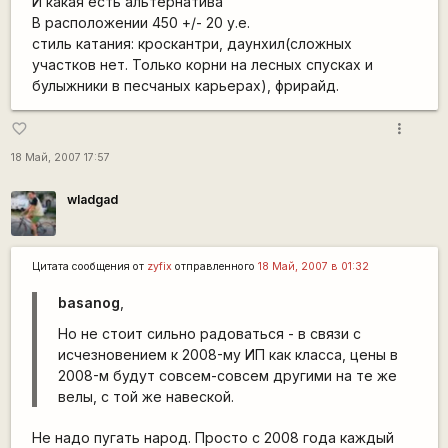
И какая есть альтернатива
В расположении 450 +/- 20 у.е.
стиль катания: кроскантри, даунхил(сложных
участков нет. Только корни на лесных спусках и
булыжники в песчаных карьерах), фрирайд.
more_vert
favorite_border
18 Май, 2007 17:57
wladgad
Цитата сообщения от
zyfix
отправленного
18 Май, 2007 в 01:32
basanog
,
Но не стоит сильно радоваться - в связи с
исчезновением к 2008-му ИП как класса, цены в
2008-м будут совсем-совсем другими на те же
велы, с той же навеской.
Не надо пугать народ. Просто с 2008 года каждый