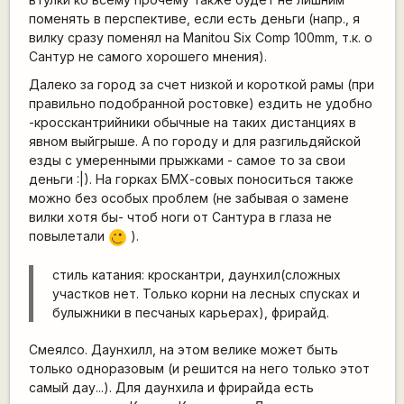
поменять в перспективе, если есть деньги (напр., я
вилку сразу поменял на Mаnitou Six Comp 100mm, т.к. о
Сантур не самого хорошего мнения).
Далеко за город за счет низкой и короткой рамы (при
правильно подобранной ростовке) ездить не удобно
-кросскантрийники обычные на таких дистанциях в
явном выйгрыше. А по городу и для разгильдяйской
езды с умеренными прыжками - самое то за свои
деньги :|). На горках БМХ-совых поноситься также
можно без особых проблем (не забывая о замене
вилки хотя бы- чтоб ноги от Сантура в глаза не
повылетали
).
;)
стиль катания: кроскантри, даунхил(сложных
участков нет. Только корни на лесных спусках и
булыжники в песчаных карьерах), фрирайд.
Смеялсо. Даунхилл, на этом велике может быть
только одноразовым (и решится на него только этот
самый дау...). Для даунхила и фрирайда есть