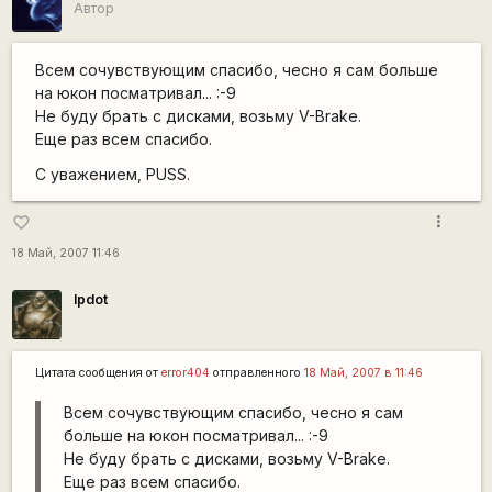
Автор
Всем сочувствующим спасибо, чесно я сам больше
на юкон посматривал... :-9
Не буду брать с дисками, возьму V-Brake.
Еще раз всем спасибо.
С уважением, PUSS.
more_vert
favorite_border
18 Май, 2007 11:46
lpdot
Цитата сообщения от
error404
отправленного
18 Май, 2007 в 11:46
Всем сочувствующим спасибо, чесно я сам
больше на юкон посматривал... :-9
Не буду брать с дисками, возьму V-Brake.
Еще раз всем спасибо.