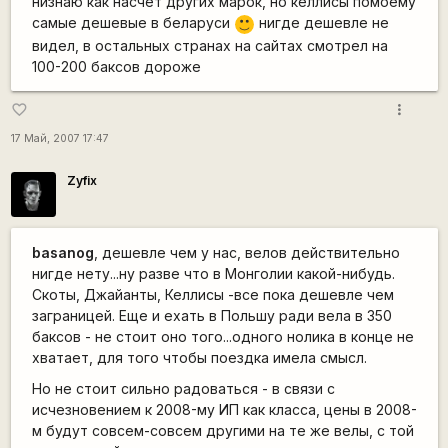
низнаю как насчет других марок, но келлисы помоему
самые дешевые в беларуси
нигде дешевле не
:)
видел, в остальных странах на сайтах смотрел на
100-200 баксов дороже
more_vert
favorite_border
17 Май, 2007 17:47
Zyfix
basanog
, дешевле чем у нас, велов действительно
нигде нету...ну разве что в Монголии какой-нибудь.
Скоты, Джайанты, Келлисы -все пока дешевле чем
заграницей. Еще и ехать в Польшу ради вела в 350
баксов - не стоит оно того...одного нолика в конце не
хватает, для того чтобы поездка имела смысл.
Но не стоит сильно радоваться - в связи с
исчезновением к 2008-му ИП как класса, цены в 2008-
м будут совсем-совсем другими на те же велы, с той