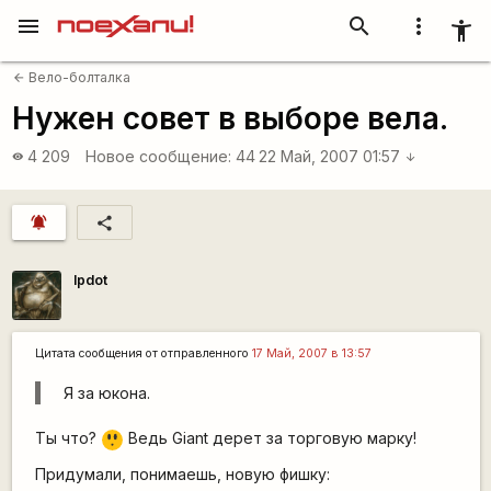
menu
search
more_vert
accessibility_new
Вело-болталка
arrow_back
Нужен совет в выборе вела.
4 209
Новое сообщение:
44
22 Май, 2007 01:57
visibility
arrow_downward
notifications_active
share
lpdot
Цитата сообщения от
отправленного
17 Май, 2007 в 13:57
Я за юкона.
=8
Ты что?
Ведь Giant дерет за торговую марку!
O
Придумали, понимаешь, новую фишку: