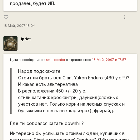
продавец будет ИП.
more_vert
favorite_border
18 Май, 2007 18:04
lpdot
Цитата сообщения от
smit_creator
отправленного
18 Май, 2007 в 17:57
Народ подскажите:
Стоит ли брать вел Giant Yukon Enduro (460 у.е.!!!)?
И какая есть альтернатива
В расположении 450 +/- 20 у.е.
стиль катания: кроскантри, даунхил(сложных
участков нет. Только корни на лесных спусках и
булыжники в песчаных карьерах), фрирайд.
Где ты собрался катать downhill?
Интересно бы услышать отзывы людей, купивших в
этом году Giant с геометрией "enduro". Я бы все-таки