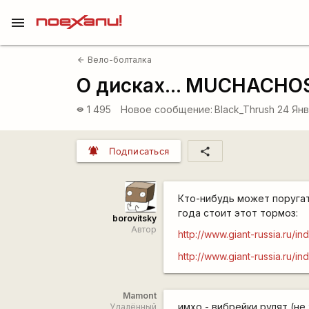
menu
Вело-болталка
arrow_back
О дисках... MUCHACHO
1 495
Новое сообщение:
Black_Thrush
24 Янв
visibility
notifications_active
share
Подписаться
Кто-нибудь может поруга
года стоит этот тормоз:
borovitsky
Автор
http://www.giant-russia.ru/
http://www.giant-russia.ru/
Mamont
имхо - вибрейки рулят (не
Удалённый