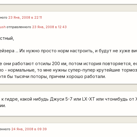
нного
23 Янв, 2008 в 22:11
rush
отправленного
23 Янв, 2008 в 12:43
остный,
ейзера ... Их нужно просто норм настроить, и будут не хуже в
они работают отсилы 200 км, потом история повторяется, е
о - нормальные, то мне нужны супер-пупер крутейшие тормоз
тя бы тысячи поторы, причем хорошо работали.
 к гидре, какой нибудь Джуси 5-7 или LX-XT или чтонибудь от
ии.
енного
24 Янв, 2008 в 09:39