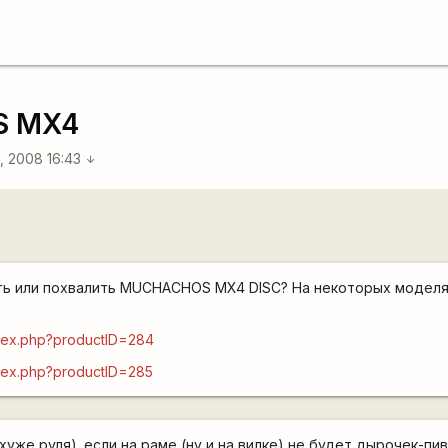
S MX4
, 2008 16:43
arrow_downward
ть или похвалить MUCHACHOS MX4 DISC? На некоторых моделях
index.php?productID=284
index.php?productID=285
 хуже руля). если на раме (ну и на вилке) не будет дырочек-пи