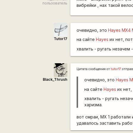
пользователь
вибрейки , нах такой вело
очевидно, это
Hayes MX4 M
Tutor17
на сайте
Hayes
их нет, по
хвалить - ругать незачем
Цитата сообщения от
tutor17
отправ
Black_Thrush
очевидно, это
Hayes M
на сайте
Hayes
их нет,
хвалить - ругать неза
харизма.
вот смраи, MX 1 работали 
удавалось заставить рабо