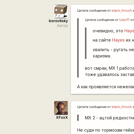
Цитата сообщения от
black_thrush
о
Цитата сообщения от
tutor17
от
borovitsky
Автор
очевидно, это
Haye
на сайте
Hayes
их н
хвалить - ругать н
харизма.
вот смраи, MX 1 работа
тоже удавалось заста
А как проявляется нежел
Цитата сообщения от
black_thrush
о
XFoxX
MX 2 - ацтой редкостн
Не суди по тормозам гейзе