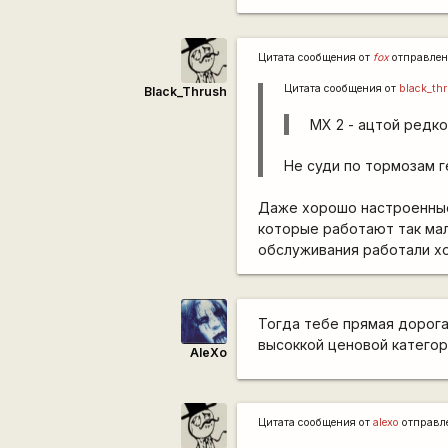
Цитата сообщения от
fox
отправле
Цитата сообщения от
black_th
Black_Thrush
MX 2 - ацтой редк
Не суди по тормозам г
Даже хорошо настроенные 
которые работают так мал
обслуживания работали хо
Тогда тебе прямая дорога
высоккой ценовой категор
AleXo
Цитата сообщения от
alexo
отправл