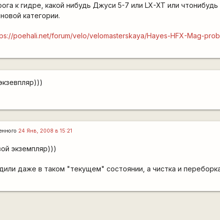
ога к гидре, какой нибудь Джуси 5-7 или LX-XT или чтонибудь
новой категории.
tps://poehali.net/forum/velo/velomasterskaya/Hayes-HFX-Mag-pr
экзевпляр)))
енного
24 Янв, 2008 в 15:21
вой экземпляр)))
дили даже в таком "текущем" состоянии, а чистка и переборка 