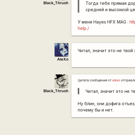
Black_Thrush
Тогда тебе прямая дор
средней и высоккой це
У меня Hayes HFX MAG :
ht
help./
Читал, значит это не твой 
AleXo
Цитата сообщения от
alexo
отправл
Black_Thrush
Читал, значит это не т
Ну блин, они дофига отъез
почему бы и нет.