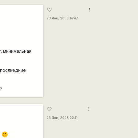
more_vert
favorite_border
23 Янв, 2008 14:47
т. минимальная
я послкедние
?
more_vert
favorite_border
23 Янв, 2008 22:11
.
:)