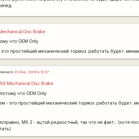
сипед.
echanical Disc Brake
тому что OEM Only
 - это простейший механический тормоз. работать будет. мини
ленного
23 Янв, 2008 в 10:07
X4 Mechanical Disc Brake
 потому что OEM Only
чем - это простейший механический тормоз. работать будет. м
исправно, MX 2 - ацтой редкостный, так что не факт... (хотя п
тать)