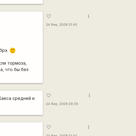
more_vert
favorite_border
24 Янв, 2008 01:40
ибрэ.
:)
сли тормоза,
а, что бы без
more_vert
favorite_border
 Хаеса средней и
24 Янв, 2008 09:39
more_vert
favorite_border
24 Янв, 2008 13:44