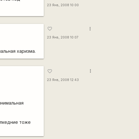
23 Янв, 2008 10:00
more_vert
favorite_border
23 Янв, 2008 10:07
мальная харизма.
more_vert
favorite_border
23 Янв, 2008 12:43
инимальная
ослкедние тоже