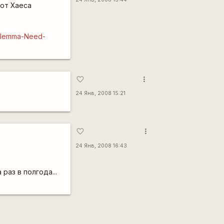
 от Хаеса
oblemma-Need-
more_vert
favorite_border
24 Янв, 2008 15:21
more_vert
favorite_border
24 Янв, 2008 16:43
раз в полгода...