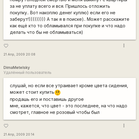
за не уплату всего и вся. Пришлось отложить
покупку.. Вот накоплю денег куплю) если его не
заберут!))))))))) А так я в поиске).. Может расскажите
как ещё кто то обламывался при покупке и что надо
делать что бы не обламываться)
more_vert
favorite_border
21 Апр, 2009 20:08
DimaMetelsky
Удалённый пользователь
слушай, но если все утраивает кроме цвета сидения,
может стоит купить
???
продашь его и поставишь другое
мне, кажется, что цвет - это последнее, на что надо
смотрет, главное не розовый чтобы был
more_vert
favorite_border
21 Апр, 2009 20:14