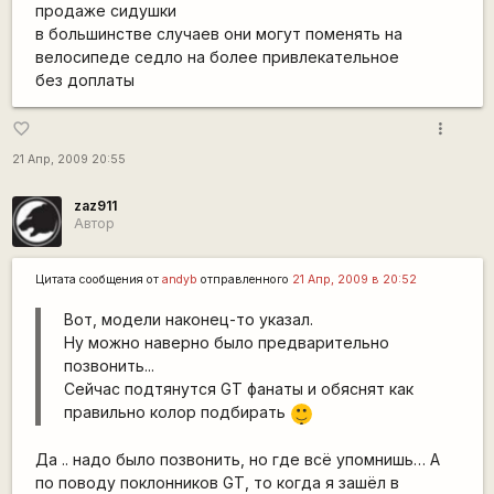
продаже сидушки
в большинстве случаев они могут поменять на
велосипеде седло на более привлекательное
без доплаты
more_vert
favorite_border
21 Апр, 2009 20:55
zaz911
Автор
Цитата сообщения от
andyb
отправленного
21 Апр, 2009 в 20:52
Вот, модели наконец-то указал.
Ну можно наверно было предварительно
позвонить...
Сейчас подтянутся GT фанаты и обяснят как
|-)
правильно колор подбирать
_)
Да .. надо было позвонить, но где всё упомнишь… А
по поводу поклонников GT, то когда я зашёл в