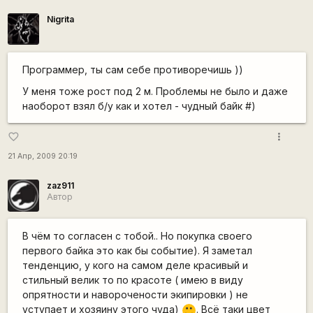
Nigrita
Программер, ты сам себе противоречишь ))
У меня тоже рост под 2 м. Проблемы не было и даже
наоборот взял б/у как и хотел - чудный байк #)
more_vert
favorite_border
21 Апр, 2009 20:19
zaz911
Автор
В чём то согласен с тобой.. Но покупка своего
первого байка это как бы событие). Я заметал
тенденцию, у кого на самом деле красивый и
стильный велик то по красоте ( имею в виду
опрятности и наворочености экипировки ) не
уступает и хозяину этого чуда)
. Всё таки цвет
:)