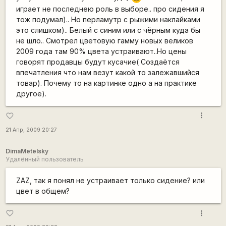
играет не последнею роль в выборе.. про сидения я
тож подумал).. Но перламутр с рыжими наклайками
это слишком).. Белый с синим или с чёрным куда бы
не шло.. Смотрел цветовую гамму новых великов
2009 года там 90% цвета устраивают..Но цены
говорят продавцы будут кусачие( Создаётся
впечатления что нам везут какой то залежавшийся
товар). Почему то на картинке одно а на практике
другое).
more_vert
favorite_border
21 Апр, 2009 20:27
DimaMetelsky
Удалённый пользователь
ZAZ, так я понял не устраивает только сидение? или
цвет в общем?
more_vert
favorite_border