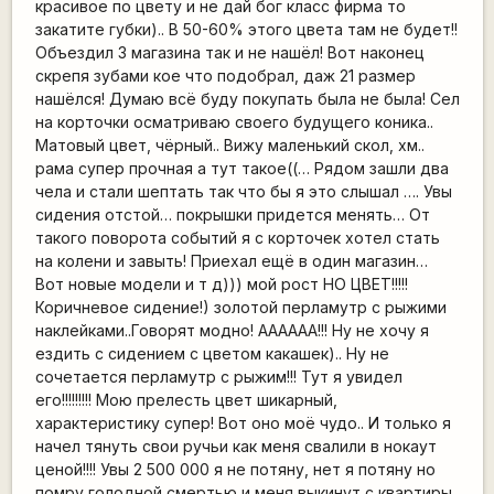
красивое по цвету и не дай бог класс фирма то
закатите губки).. В 50-60% этого цвета там не будет!!
Объездил 3 магазина так и не нашёл! Вот наконец
скрепя зубами кое что подобрал, даж 21 размер
нашёлся! Думаю всё буду покупать была не была! Сел
на корточки осматриваю своего будущего коника..
Матовый цвет, чёрный.. Вижу маленький скол, хм..
рама супер прочная а тут такое((… Рядом зашли два
чела и стали шептать так что бы я это слышал …. Увы
сидения отстой… покрышки придется менять… От
такого поворота событий я с корточек хотел стать
на колени и завыть! Приехал ещё в один магазин…
Вот новые модели и т д))) мой рост НО ЦВЕТ!!!!!
Коричневое сидение!) золотой перламутр с рыжими
наклейками..Говорят модно! АААААА!!! Ну не хочу я
ездить с сидением с цветом какашек).. Ну не
сочетается перламутр с рыжим!!! Тут я увидел
его!!!!!!!!! Мою прелесть цвет шикарный,
характеристику супер! Вот оно моё чудо.. И только я
начел тянуть свои ручьи как меня свалили в нокаут
ценой!!!! Увы 2 500 000 я не потяну, нет я потяну но
помру голодной смертью и меня выкинут с квартиры