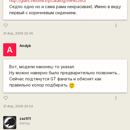
http://giant.velomir.by/catalog/view/260/
Седло одно но и сама рама некрасивая). Имею в виду
первый с коричневым сидением..
more_vert
favorite_border
21 Апр, 2009 20:45
Andyb
А
Вот, модели наконец-то указал.
Ну можно наверно было предварительно позвонить...
Сейчас подтянутся GT фанаты и обяснят как
|-)
правильно колор подбирать
_)
more_vert
favorite_border
21 Апр, 2009 20:52
zaz911
Автор