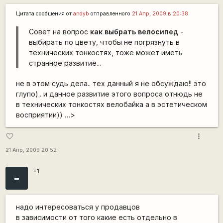
Цитата сообщения от
andyb
отправленного
21 Апр, 2009 в 20:38
Совет на вопрос
как выбрать велосипед
-
выбирать по цвету, чтобы не погрязнуть в
технических тонкостях, тоже может иметь
странное развитие...
не в этом судь дела.. тех данный я не обсуждаю!! это
глупо).. и данное развитие этого вопроса отнюдь не
в технических тонкостях велобайка а в эстетическом
восприятии)) …>
more_vert
favorite_border
21 Апр, 2009 20:52
-1
-
надо интересоваться у продавцов
в зависимости от того какие есть отдельно в