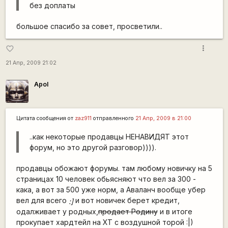
без доплаты
большое спасибо за совет, просветили..
more_vert
favorite_border
21 Апр, 2009 21:02
Apol
Цитата сообщения от
zaz911
отправленного
21 Апр, 2009 в 21:00
..как некоторые продавцы НЕНАВИДЯТ этот
форум, но это другой разговор)))).
продавцы обожают форумы. там любому новичку на 5
страницах 10 человек обьясняют что вел за 300 -
кака, а вот за 500 уже норм, а Аваланч вообще убер
вел для всего
и вот новичек берет кредит,
:]
одалживает у родных,
продает Родину
и в итоге
прокупает хардтейл на ХТ с воздушной торой :|)