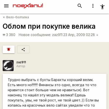
menu
search
more_vert
accessibility_new
Вело-болталка
arrow_back
Облом при покупке велика
3 380
Новое сообщение:
zaz911
23 Апр, 2009 02:28
visibility
arrow_downward
notifications_active
share
zaz911
Автор
Трудно выбрать с бухты Барахты хороший велик.
Есть много но!!!!!!!! Финансы это одно, всегда то что
нравится стоит больше чем не нравиться). Вот
наконец то нашёл эту модель велика!! Едешь
покупать, увы, не твой рост, не твой цвет..)) Если вы
копаясь на красочных вело сайтах увидели что то