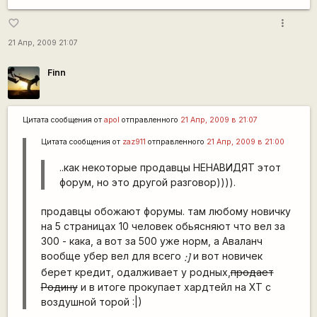
more_vert
favorite_border
21 Апр, 2009 21:07
Finn
Цитата сообщения от
apol
отправленного
21 Апр, 2009 в 21:07
Цитата сообщения от
zaz911
отправленного
21 Апр, 2009 в 21:00
..как некоторые продавцы НЕНАВИДЯТ этот
форум, но это другой разговор)))).
продавцы обожают форумы. там любому новичку
на 5 страницах 10 человек обьясняют что вел за
300 - кака, а вот за 500 уже норм, а Аваланч
вообще убер вел для всего
и вот новичек
:]
берет кредит, одалживает у родных,
продает
Родину
и в итоге прокупает хардтейл на ХТ с
воздушной торой :|)