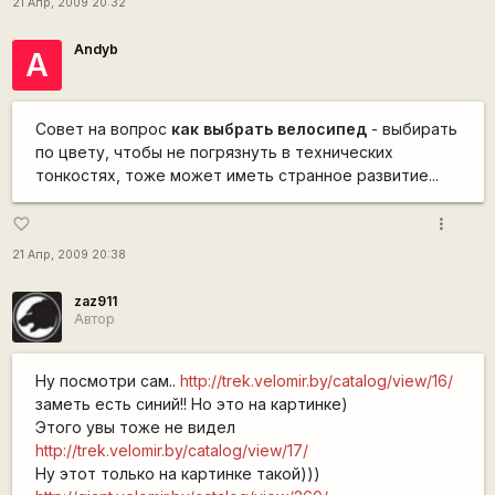
21 Апр, 2009 20:32
Andyb
А
Совет на вопрос
как выбрать велосипед
- выбирать
по цвету, чтобы не погрязнуть в технических
тонкостях, тоже может иметь странное развитие...
more_vert
favorite_border
21 Апр, 2009 20:38
zaz911
Автор
Ну посмотри сам..
http://trek.velomir.by/catalog/view/16/
заметь есть синий!! Но это на картинке)
Этого увы тоже не видел
http://trek.velomir.by/catalog/view/17/
Ну этот только на картинке такой)))