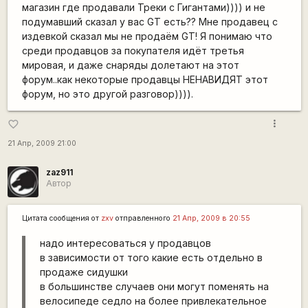
магазин где продавали Треки с Гигантами)))) и не
подумавший сказал у вас GT есть?? Мне продавец с
издевкой сказал мы не продаём GT! Я понимаю что
среди продавцов за покупателя идёт третья
мировая, и даже снаряды долетают на этот
форум..как некоторые продавцы НЕНАВИДЯТ этот
форум, но это другой разговор)))).
more_vert
favorite_border
21 Апр, 2009 21:00
zaz911
Автор
Цитата сообщения от
zxv
отправленного
21 Апр, 2009 в 20:55
надо интересоваться у продавцов
в зависимости от того какие есть отдельно в
продаже сидушки
в большинстве случаев они могут поменять на
велосипеде седло на более привлекательное