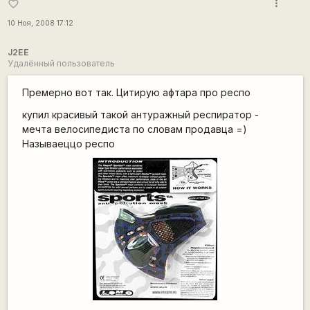
more_vert
favorite_border
10 Ноя, 2008 17:12
J2EE
Удалённый пользователь
Премерно вот так. Цитирую афтара про респо
купил красивый такой антуражный респиратор -
мечта велосипедиста по словам продавца =)
Называеццо респо