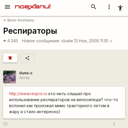
menu
search
more_vert
accessibility_new
Вело-болталка
arrow_back
Респираторы
4 345
Новое сообщение:
clustie
13 Ноя, 2008 11:35
visibility
arrow_downward
notifications_active
share
Guns-c
Автор
http://www.respro.ru
кто-нить слышал про
использование респираторов на велосипеде? что-то
вспонил как проезжал мимо тракторного летом в
жару и стало интересно)
more_vert
favorite_border