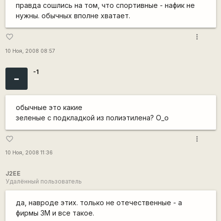
правда сошлись на том, что спортивные - нафик не
нужны. обычных вполне хватает.
more_vert
favorite_border
10 Ноя, 2008 08:57
-1
-
обычные это какие
зеленые с подкладкой из полиэтилена? О_о
more_vert
favorite_border
10 Ноя, 2008 11:36
J2EE
Удалённый пользователь
да, навроде этих. только не отечественные - а
фирмы 3М и все такое.