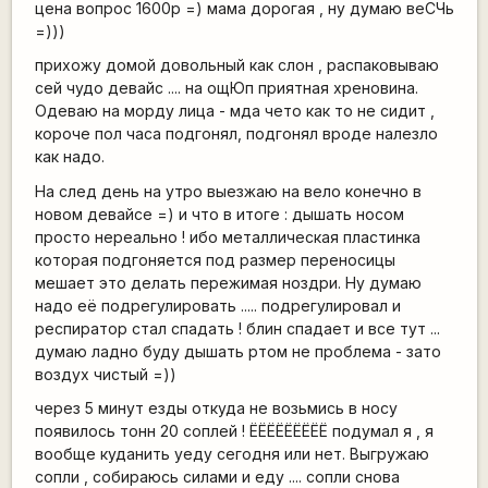
цена вопрос 1600р =) мама дорогая , ну думаю веСЧь
=)))
прихожу домой довольный как слон , распаковываю
сей чудо девайс .... на ощЮп приятная хреновина.
Одеваю на морду лица - мда чето как то не сидит ,
короче пол часа подгонял, подгонял вроде налезло
как надо.
На след день на утро выезжаю на вело конечно в
новом девайсе =) и что в итоге : дышать носом
просто нереально ! ибо металлическая пластинка
которая подгоняется под размер переносицы
мешает это делать пережимая ноздри. Ну думаю
надо её подрегулировать ..... подрегулировал и
респиратор стал спадать ! блин спадает и все тут ...
думаю ладно буду дышать ртом не проблема - зато
воздух чистый =))
через 5 минут езды откуда не возьмись в носу
появилось тонн 20 соплей ! ЁЁЁЁЁЁЁЁЁ подумал я , я
вообще куданить уеду сегодня или нет. Выгружаю
сопли , собираюсь силами и еду .... сопли снова