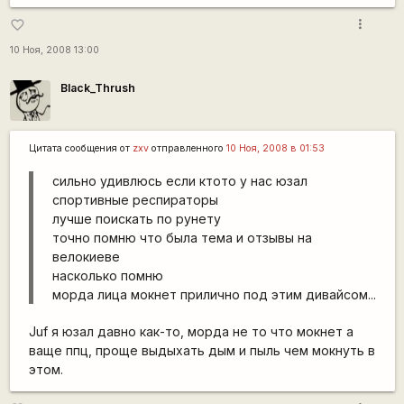
more_vert
favorite_border
10 Ноя, 2008 13:00
Black_Thrush
Цитата сообщения от
zxv
отправленного
10 Ноя, 2008 в 01:53
сильно удивлюсь если ктото у нас юзал
спортивные респираторы
лучше поискать по рунету
точно помню что была тема и отзывы на
велокиеве
насколько помню
морда лица мокнет прилично под этим дивайсом...
Juf я юзал давно как-то, морда не то что мокнет а
ваще ппц, проще выдыхать дым и пыль чем мокнуть в
этом.