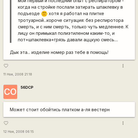
мой первый и последний опыт с респиратором -
когда на стройке послали затирать шпаклевку в
подъезде
хотя я работал на плитке
:'(
тротуарной...короче ситуация: без респиротора
смерть, и с ним смерть, только чуть медленнее. К
лицу он примыкал полиэтиленом каким-то, и
пот+шпаклевка+грязь давали аццкую смесь....
Дык эта... изделие номер раз тебе в помощь!
more_vert
favorite_border
11 Ноя, 2008 21:18
56DCP
CO
Может стоит обойтись платком а-ля вестерн
more_vert
favorite_border
12 Ноя, 2008 06:15