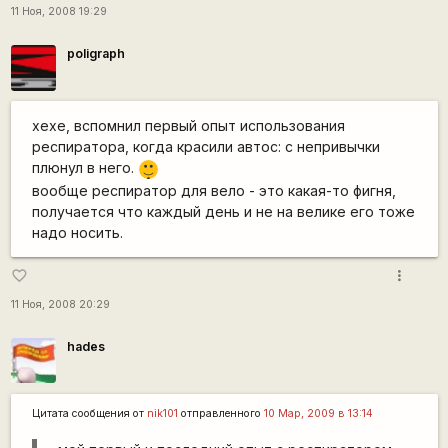
11 Ноя, 2008 19:29
poligraph
хехе, вспомнил первый опыт использования
респиратора, когда красили автос: с непривычки
|-)
плюнул в него.
_)
вообще респиратор для вело - это какая-то фигня,
получается что каждый день и не на велике его тоже
надо носить.
more_vert
favorite_border
11 Ноя, 2008 20:29
hades
Цитата сообщения от
nik101
отправленного
10 Мар, 2009 в 13:14