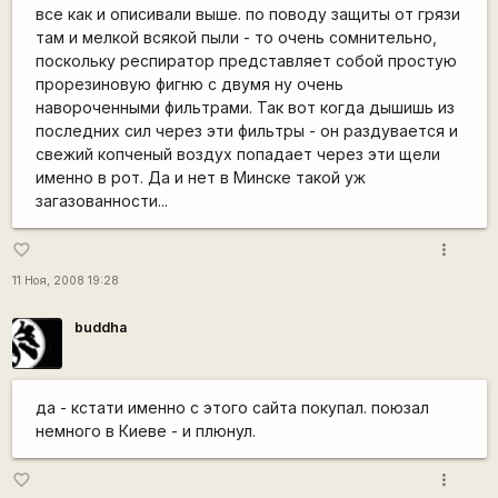
все как и описивали выше. по поводу защиты от грязи
там и мелкой всякой пыли - то очень сомнительно,
поскольку респиратор представляет собой простую
прорезиновую фигню с двумя ну очень
навороченными фильтрами. Так вот когда дышишь из
последних сил через эти фильтры - он раздувается и
свежий копченый воздух попадает через эти щели
именно в рот. Да и нет в Минске такой уж
загазованности...
more_vert
favorite_border
11 Ноя, 2008 19:28
buddha
да - кстати именно c этого сайта покупал. поюзал
немного в Киеве - и плюнул.
more_vert
favorite_border