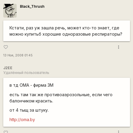
Black_Thrush
Кстати, раз уж зашла речь, может кто-то знает, где
можно купитьб хорошие одноразовые респираторы?
more_vert
favorite_border
13 Ноя, 2008 01:45
J2EE
Удалённый пользователь
в тд ОМА - фирма 3M
есть там так же противоаэрозольные, если чего
балончиком красить.
от 4 тыщ за штуку.
http://oma.by
more_vert
favorite_border