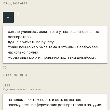
10 Ноя, 2008 01:35
-1
-
сильно удивлюсь если ктото у нас юзал спортивные
респираторы
лучше поискать по рунету
точно помню что была тема и отзывы на велокиеве
насколько помню
морда лица мокнет прилично под этим дивайсом...
more_vert
favorite_border
10 Ноя, 2008 01:53
J2EE
Удалённый пользователь
на веломании тож носят. и есть ветка про
преимущества сферических респираторов в вакууме.