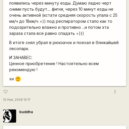
появились через минуту езды. Думаю ладно черт
сними пусть будут.... фигня, через 10 минут езды не
очень активной (кстати средняя скорость упала с 25
км/ч до 18км/ч =)) под респиратором стало как то
подозрительно влажно и противно ...и потом эта
зараза стала все равно спадать =)))
В итоге снял убрал в рюкзачок и поехал в ближайшей
лесопарк.
И ЗАНАВЕС:
Ценное приобретение ! Настоятельно всем
рекомендую !
хи
:)
more_vert
favorite_border
10 Ноя, 2008 19:17
buddha