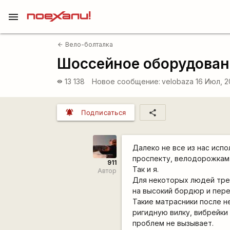
menu
Вело-болталка
arrow_back
Шоссейное оборудован
13 138
Новое сообщение:
velobaza
16 Июл, 2
visibility
notifications_active
share
Подписаться
Далеко не все из нас исп
проспекту, велодорожкам 
911
Так и я.
Автор
Для некоторых людей тре
на высокий бордюр и пере
Такие матрасники после н
ригидную вилку, вибрейки 
проблем не вызывает.