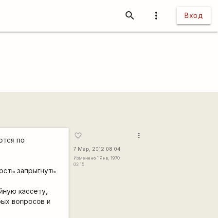
search
more_vert
Вход
more_vert
favorite_border
ются по
7 Мар, 2012 08:04
Изменено 1 Янв, 1970
03:15
ость запрыгнуть
йную кассету,
бых вопросов и