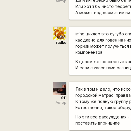
Да и интересно было бы по
Автор
Или хотя бы чисто теорет
А может над всем этим ви
imho циклер это сугубо с
как давно для говен на н
radko
горник может получиться 
компонентов.
В целом же шоссерные ком
И если с кассетами разни
Так в том и дело, что ис
городской матрас, правда
911
К тому же полную группу 
Автор
Естественно, такое обор
Но эти все рассуждения -
поставить впринципе