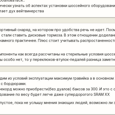
баловаться...
ически узнать об аспектах установки шоссейного оборудован
тает дух вейтвинерства
портивный снаряд, на котором про удобства речь не идет. Пос
их стали ставить дисковые тормоза. В этом отнощении доделан
намного практичнее. Плюс стоит учитывать распростаненност
поненты как всегда рассчитаны на стерильные условия шоссе,
цы особо нет, то у переклюков-втулок-педалей разница заметн
ходим из условий эксплуатации максимум гравийка а в основно
 с бордюрами.
рекорд можно приобрести(без дуалов) баксов за 300. И это с 
удование по весу будет легче даже супердорогого SRAM XX
 пустое, пока не услышу мнения знающих людей, возможно ли 