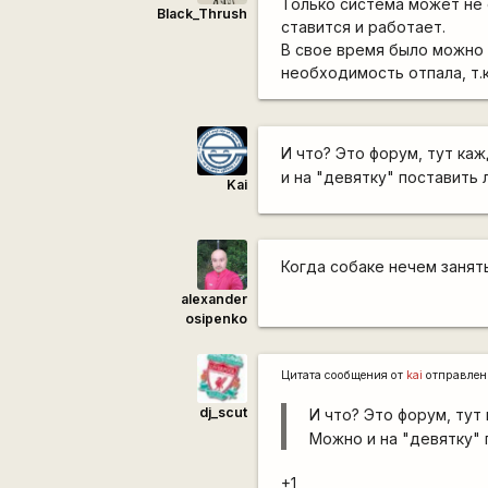
Только система может не 
Black_Thrush
ставится и работает.
В свое время было можно 
необходимость отпала, т.
И что? Это форум, тут ка
и на "девятку" поставить 
Kai
Когда собаке нечем занятьс
alexander
osipenko
Цитата сообщения от
kai
отправлен
dj_scut
И что? Это форум, тут
Можно и на "девятку" 
+1