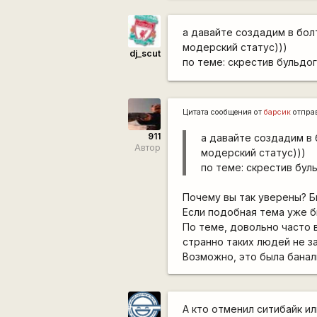
а давайте создадим в бол
модерский статус)))
dj_scut
по теме: скрестив бульдо
Цитата сообщения от
барсик
отпра
911
а давайте создадим в 
Автор
модерский статус)))
по теме: скрестив бул
Почему вы так уверены? Бы
Если подобная тема уже бы
По теме, довольно часто 
странно таких людей не за
Возможно, это была банал
А кто отменил ситибайк ил