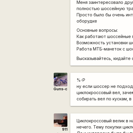
Меня заинтересовало друг
полностью шоссейную тр
Просто было бы очень инт
оборудке
Основные вопросы:
Как работают шоссейные 
Возможность установки ш
Работа МТБ-манеток с шо
Высказывайтесь, кидайте с
%-P
ну если шоссер не подход
Guns-c
циклокроссовый вел, заче
собирать вел по кускам, 
Циклокроссовый велик в на
нечего. Тему покупки цик
911