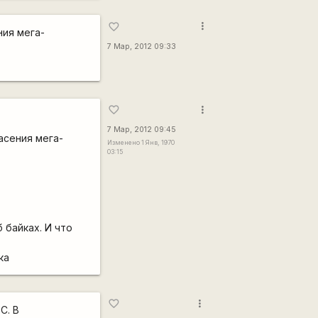
more_vert
favorite_border
ния мега-
7 Мар, 2012 09:33
more_vert
favorite_border
7 Мар, 2012 09:45
асения мега-
Изменено 1 Янв, 1970
03:15
 байках. И что
ка
more_vert
favorite_border
С. В