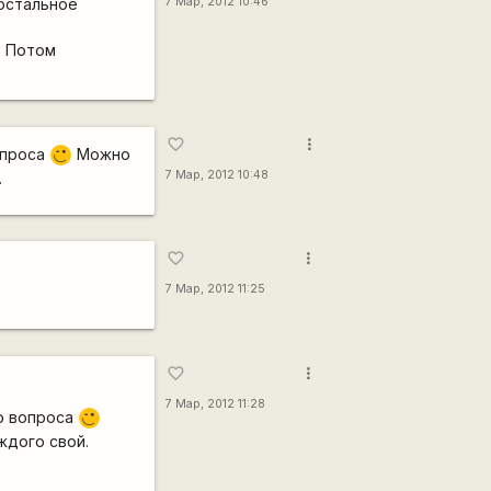
 остальное
7 Мар, 2012 10:46
. Потом
more_vert
favorite_border
опроса
Можно
;)
7 Мар, 2012 10:48
.
more_vert
favorite_border
7 Мар, 2012 11:25
more_vert
favorite_border
7 Мар, 2012 11:28
го вопроса
;)
ждого свой.