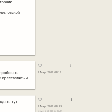
 горник
аньеловской
more_vert
favorite_border
опробовать
7 Мар, 2012 08:19
и преставлять и
more_vert
favorite_border
уждать тут
7 Мар, 2012 08:29
Изменено 1 Янв, 1970