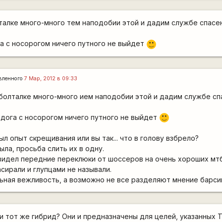
талке много-много тем наподобии этой и дадим службе спасе
га с носорогом ничего путного не выйдет
:)
вленного
7 Мар, 2012 в 09:33
болталке много-много ием наподобии этой и дадим службе сп
ьдога с носорогом ничего путного не выйдет
:)
л опыт скрещивания или вы так... что в голову взбрело?
ла, просьба слить их в одну.
видел передние переклюки от шоссеров на очень хороших мтб
сирали и глупцами не называли.
ьная вежливость, а возможно не все разделяют мнение барси
и тот же гибрид? Они и предназначены для целей, указанных Т