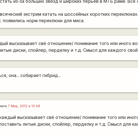
стать из-за больших звезд и широких перьев в МТБ раме. Все
всяческий экстрим катать на шоссейных коротких переклюках
к. появились норм переклюки для мяса.
ждый высказывает свё отношение/ понимание того или иного в
литые диски, спойлер, перделку и т.д. Смысл для каждого свой
я, она... собирает гибрид...
ного
7 Мар, 2012 в 10:48
 каждый высказывает свё отношение/ понимание того или ино
поставить литые диски, спойлер, перделку и т.д. Смысл для ка