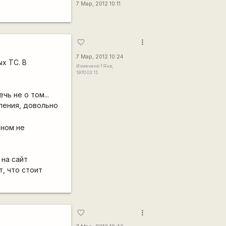
7 Мар, 2012 10:11
more_vert
favorite_border
7 Мар, 2012 10:24
ых ТС. В
Изменено 1 Янв,
1970 03:15
ь не о том...
ления, довольно
рном не
 на сайт
т, что стоит
more_vert
favorite_border