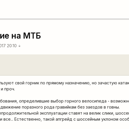
ие на МТБ
017 20:10
arrow_downward
ользуют свой горник по прямому назначению, но зачастую ката
и проч.
бования, определившие выбор горного велосипеда - возможн
движение поразного рода гравийкам без заездов в говны.
епродолжительной эксплуатации ставят на велик слики, шоссе
и все... Естественно, такой апгрейд с шоссейным уклоном осо