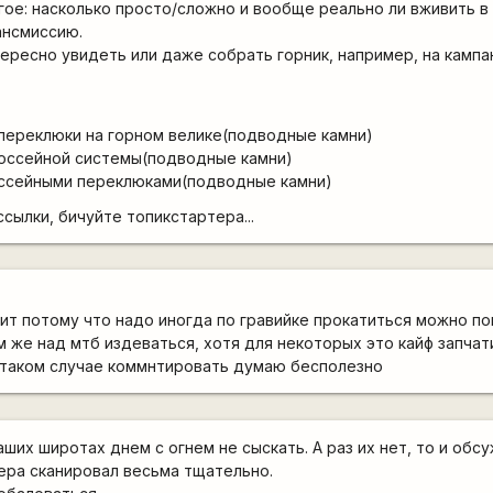
ое: насколько просто/сложно и вообще реально ли вживить в
ансмиссию.
ересно увидеть или даже собрать горник, например, на камп
переклюки на горном велике(подводные камни)
оссейной системы(подводные камни)
ссейными переклюками(подводные камни)
сылки, бичуйте топикстартера...
ит потому что надо иногда по гравийке прокатиться можно п
м же над мтб издеваться, хотя для некоторых это кайф запчат
в таком случае коммнтировать думаю бесполезно
ших широтах днем с огнем не сыскать. А раз их нет, то и обс
лера сканировал весьма тщательно.