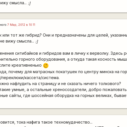
ижу смысла...
:]
ного
7 Мар, 2012 в 10:11
к или тот же гибрид? Они и предназначены для целей, указанн
е вижу смысла...
:]
ения ситибайков и гибридов вам в личку к верволку. Здесь реч
ительно горного оборудования, а откуда такая косность мыш
слите креативненько
;)
ода, почему для матрасных покатушек по центру минска на го
/переклюки/кассета/система.
ожно нафлудить на страницу и не сказать ничего толкового?
 такие умные, а остальные хреносоздатели, добро пожаловать
жные сайты, где шоссейная оборудка на горных великах, бывае
овится, тока нафига такое техномудачество...