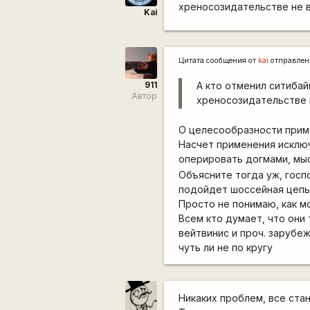
хреносозидательстве не в
Kai
Цитата сообщения от
kai
отправлен
911
А кто отменил ситибай
Автор
хреносозидательстве н
О целесообразности примен
Насчет применения исключ
оперировать догмами, мы
Объясните тогда уж, госп
подойдет шоссейная цепь
Просто не понимаю, как м
Всем кто думает, что они
вейтвинис и проч. зарубе
чуть ли не по кругу
Никаких проблем, все стан