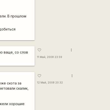
дели. В прошлом
адобиться
more_vert
favorite_border
ло ваще, со слов
11 Май, 2008 23:59
more_vert
favorite_border
уже скота за
12 Май, 2008 20:32
ветовали скалик,
ужели хорошие