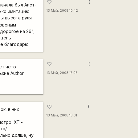
more_vert
favorite_border
Сначала был Аист-
лько имитацию
13 Май, 2008 10:42
бы высота руля
говеным
дорогое на 26",
 цепь
ее благодарю!
more_vert
favorite_border
ет чето
кие Author,
13 Май, 2008 17:06
more_vert
favorite_border
ок, в них
13 Май, 2008 18:31
стро, ХТ -
та/
ельно долше, ну