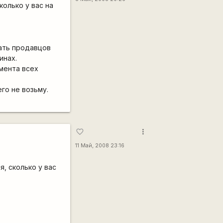
колько у вас на
ать продавцов
инах.
имента всех
его не возьму.
more_vert
favorite_border
11 Май, 2008 23:16
, сколько у вас