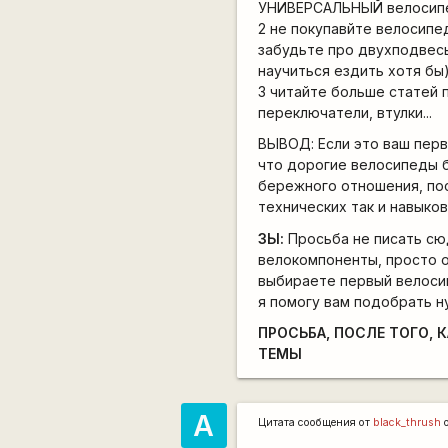
УНИВЕРСАЛЬНЫЙ велосип
2 не покупавйте велосипе
забудьте про двухподвесы
научиться ездить хотя бы)
3 читайте больше статей 
переключатели, втулки...
ВЫВОД: Если это ваш перв
что дорогие велосипеды б
бережного отношения, пос
технических так и навыков
ЗЫ:
Просьба не писать сю
велокомпоненты, просто о
выбираете первый велосипе
я помогу вам подобрать н
ПРОСЬБА, ПОСЛЕ ТОГО,
ТЕМЫ
A
Цитата сообщения от
black_thrush
о