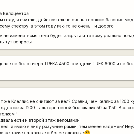
а Велоцентра.
этом году, я считаю, действительно очень хорошие базовые мо
ему спектру, в этом году как-то не очень... и дорого...
ом не изменитьсмя тема будет закрыта и те кому реально пон
ть тут вопросы.
одвале не было вчера ТRЕКА 4500, а модели TREK 6000 и не бы
т же Клеллис не считают за вел? Сравни, чем келлис за 1200 х
ждестик за 1200 - альтернативой был скалик 50 за 1150! Все со
толком!!!
одвала ести и второй этаж веломании!
 вел, я имею в виду разумные рамки, тем менее надежен? Не
ки не такие надежные и более сложные
...
???