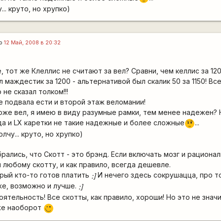
.. круто, но хрупко)
го
12 Май, 2008 в 20:32
, тот же Клеллис не считают за вел? Сравни, чем келлис за 12
 маждестик за 1200 - альтернативой был скалик 50 за 1150! Вс
 не сказал толком!!!
ме подвала ести и второй этаж веломании!
оже вел, я имею в виду разумные рамки, тем менее надежен?
а и LX каретки не такие надежные и более сложные
...
???
лчу... круто, но хрупко)
рались, что Скотт - это брэнд. Если включать мозг и рациона
 любому скотту, и как правило, всегда дешевле.
орый кто-то готов платить
И нечего здесь сокрушацца, про т
:]
же, возможно и лучше.
:]
тоятельность! Все скотты, как правило, хороши! Но это не знач
же наоборот
;)