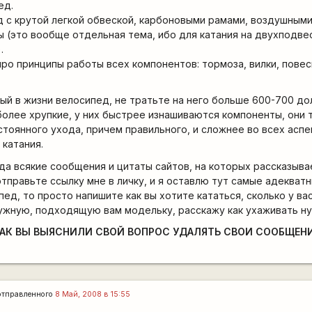
ед.
д с крутой легкой обвеской, карбоновыми рамами, воздушными
 (это вообще отдельная тема, ибо для катания на двухподве
.
про принципы работы всех компонентов: тормоза, вилки, повес
ый в жизни велосипед, не тратьте на него больше 600-700 до
олее хрупкие, у них быстрее изнашиваются компоненты, они
тоянного ухода, причем правильного, и сложнее во всех аспек
 катания.
да всякие сообщения и цитаты сайтов, на которых рассказыва
тправьте ссылку мне в личку, и я оставлю тут самые адекватн
д, то просто напишите как вы хотите кататься, сколько у вас
ужную, подходящую вам модельку, расскажу как ухаживать ну 
 КАК ВЫ ВЫЯСНИЛИ СВОЙ ВОПРОС УДАЛЯТЬ СВОИ СООБЩЕН
тправленного
8 Май, 2008 в 15:55