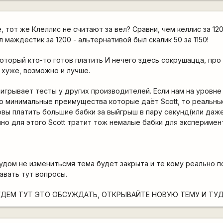
, тот же Клеллис не считают за вел? Сравни, чем келлис за 12
 маждестик за 1200 - альтернативой был скалик 50 за 1150!
 который кто-то готов платить И нечего здесь сокрушацца, про
е хуже, возможно и лучше.
ыигрывает тесты у других производителей. Если нам на уровн
то минимальные преимущества которые даёт Scott, то реальн
вы платить большие бабки за выйгрыш в пару секунд(или даж
нно для этого Scott тратит тож немалые бабки для эксперимен
лудом не изменитьсмя тема будет закрыта и те кому реально 
авать тут вопросы.
УДЕМ ТУТ ЭТО ОБСУЖДАТЬ, ОТКРЫВАЙТЕ НОВУЮ ТЕМУ И ТУД