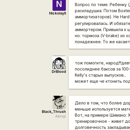
N
Вопрос по теме. Ребенку (д
раскладушка. Потом Boxte
NickolayII
аммортизаторов). Не Hard-t
регулировалась. И обязат
аммортером. Привыкла к ш
но: тормоза (V-brake) из 
понадежнее. То же касает
тож помогите, народ!!!дев
посолиднее баксов за 100-
DrBlood
Kelly's старых выпусков...
может еще че ктонить по
Дело в том, что более до
меньше используется мат
Black_Thrush
Вот, на примере Шимано: Х
Автор
тренировочное - живет до
долговечность закладываю