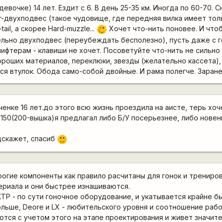
евочке) 14 лет. Ездит с 6. В день 25-35 км. Иногда по 60-70. 
r-двухподвес (такое чудовище, где передняя вилка имеет то
ail, а скорее Hard-muzzle...
Хочет что-нить поновее. И что
;)
ельно двухподвес (переубеждать бесполезно), пусть даже с 
ифтерам - клавиши не хочет. Посоветуйте что-нить не сильно 
хороших материалов, переклюки, звезды (желательно кассета),
ся втулок. Обода само-собой двойные. И рама полегче. Заран
ченке 16 лет.до этого всю жизнь проездила на аисте, терь хоч
150(200-вышка)я предлагал либо Б/У посерьезнее, либо новень
дскажет, спасиб
:)
рогие компоненты как правило расчитаны для гонок и трениров
ериала и они быстрее изнашиваются.
ТР - по сути гоночное оборудование, и укатывается крайне бы
льше, Deore и LX - любительского уровня и соотношение рабо
тся с учетом этого на этапе проектирования и живет значит