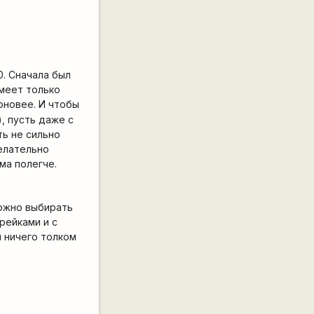
0. Сначала был
имеет только
оновее. И чтобы
, пусть даже с
ть не сильно
желательно
ма полегче.
 можно выбирать
рейками и с
м ничего толком