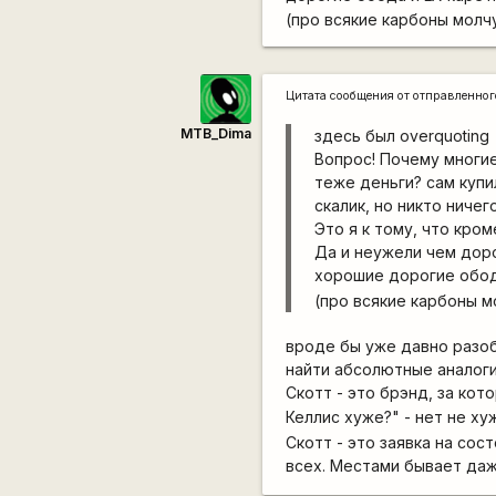
(про всякие карбоны молчу.
Цитата сообщения от
отправленно
MTB_Dima
здесь был overquoting
Вопрос! Почему многие
теже деньги? сам купил
скалик, но никто ничего
Это я к тому, что кро
Да и неужели чем дор
хорошие дорогие обод
(про всякие карбоны мо
вроде бы уже давно разоб
найти абсолютные аналоги
Скотт - это брэнд, за кот
Келлис хуже?" - нет не ху
Скотт - это заявка на сос
всех. Местами бывает да