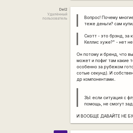
Del2
Удалённый
Вопрос! Почему многие
пользователь
теже деньги? сам купил
Скотт - это брэнд, за
Келлис хуже?" - нет н
Он потому и бренд, что в
может и пофиг там какие 
особенно за рубежом гото
сотые секунд). И собстве
др компонентами..
ЗЫ: если ситуация с ф
помощь, не смогут зад
И ВООБЩЕ ДАВАЙТЕ НЕ Б