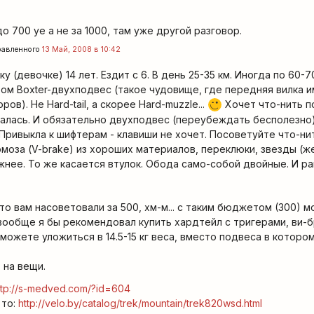
до 700 уе а не за 1000, там уже другой разговор.
равленного
13 Май, 2008 в 10:42
у (девочке) 14 лет. Ездит с 6. В день 25-35 км. Иногда по 60-7
ом Boxter-двухподвес (такое чудовище, где передняя вилка 
в). Не Hard-tail, а скорее Hard-muzzle...
Хочет что-нить п
;)
алась. И обязательно двухподвес (переубеждать бесполезно)
ривыкла к шифтерам - клавиши не хочет. Посоветуйте что-ни
ормоза (V-brake) из хороших материалов, переклюки, звезды (
жнее. То же касается втулок. Обода само-собой двойные. И ра
 что вам насоветовали за 500, хм-м... с таким бюджетом (300)
 вообще я бы рекомендовал купить хардтейл с тригерами, ви-б
можете уложиться в 14.5-15 кг веса, вместо подвеса в которо
 на вещи.
ttp://s-medved.com/?id=604
 то:
http://velo.by/catalog/trek/mountain/trek820wsd.html