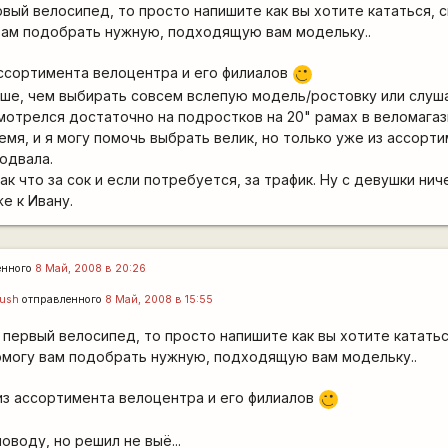
вый велосипед, то просто напишите как вы хотите кататься, с
 вам подобрать нужную, подходящую вам модельку..
 ассортимента велоцентра и его филиалов
;)
чше, чем выбирать совсем вслепую модель/ростовку или слуш
мотрелся достаточно на подростков на 20" рамах в веломагаз
емя, и я могу помочь выбрать велик, но только уже из ассорт
подвала.
ак что за сок и если потребуется, за трафик. Ну с девушки нич
же к Ивану.
енного
8 Май, 2008 в 20:26
rush
отправленного
8 Май, 2008 в 15:55
первый велосипед, то просто напишите как вы хотите кататься
 помогу вам подобрать нужную, подходящую вам модельку..
 из ассортимента велоцентра и его филиалов
;)
оводу, но решил не выё...