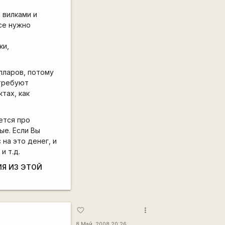
 вилками и
се нужно
ки,
лларов, потому
 требуют
тах, как
ется про
ые. Если Вы
 на это денег, и
и т.д.
ИЯ ИЗ ЭТОЙ
more_vert
favorite_border
8 Май, 2008 20:26