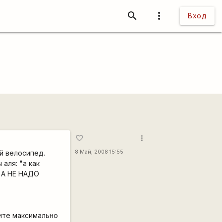
search
more_vert
Вход
more_vert
favorite_border
й велосипед.
8 Май, 2008 15:55
аля: "а как
. А НЕ НАДО
пите максимально