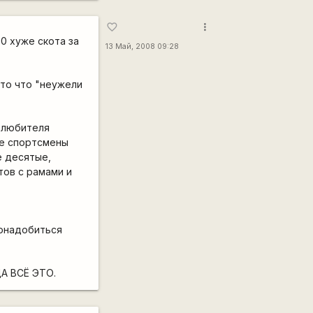
more_vert
favorite_border
00 хуже скота за
13 Май, 2008 09:28
 то что "неужели
е любителя
ые спортсмены
е десятые,
тов с рамами и
понадобиться
А ВСЁ ЭТО.