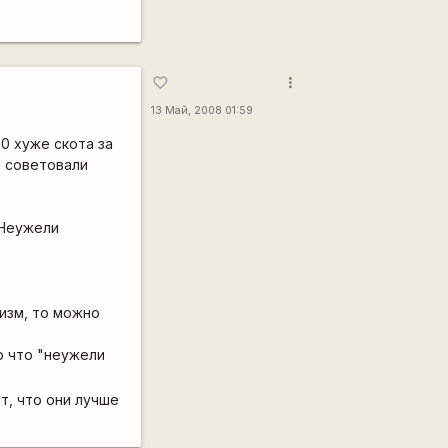
more_vert
favorite_border
13 Май, 2008 01:59
00 хуже скота за
е советовали
 Неужели
лизм, то можно
о что "неужели
ит, что они лучше