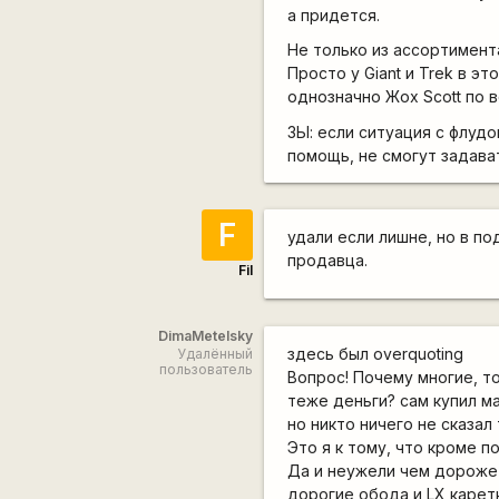
а придется.
Не только из ассортимент
Просто у Giant и Trek в 
однозначно Жох Scott по вс
ЗЫ: если ситуация с флуд
помощь, не смогут задава
F
удали если лишне, но в п
продавца.
Fil
DimaMetelsky
здесь был overquoting
Удалённый
пользователь
Вопрос! Почему многие, то
теже деньги? сам купил ма
но никто ничего не сказал 
Это я к тому, что кроме п
Да и неужели чем дороже
дорогие обода и LX карет