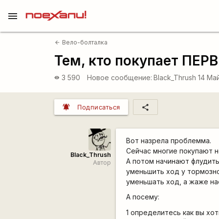
menu
Вело-болталка
arrow_back
Тем, кто покупает ПЕРВ
3 590
Новое сообщение:
Black_Thrush
14 Ма
visibility
notifications_active
share
Подписаться
Вот назрела проблемма.
Сейчас многие покупают 
Black_Thrush
А потом начинают флудить 
Автор
уменьшить ход у тормозно
уменьшать ход, а жаже нао
А посему:
1 определитесь как вы хо