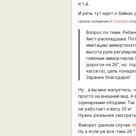
и т.д.
И речь тут идет о байках 
Цитата сообщения от
nickolayii
отп
Вопрос по теме. Ребенк
Аист-раскладушка. Пот
имитацию аммортизаторо
высота руля регулиров
говеным аммортером. П
дорогое на 26", но: т
кассета), цепь понаде
Заранее благодарю!
Ну... а вы мне жалуетесь,
просто на внешний вид. А
одинарными ободами. Так 
не работает и весу 20 кг.
Нужно реальнее смотреть
Фаворит данном случае:
h
Ну а если уж все-таки 26 "