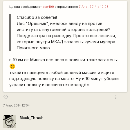
Цитата сообщения от
beer100
отправленного
7 Апр, 2014 в 10:06
Спасибо за советы!
Лес "Орешник", имелось ввиду на против
института с внутренней стороны кольцевой?
Поеду завтра на разведку. Просто все лесочки,
которые внутри МКАД завалены кучами мусора.
Приятного мало...
в 10 км от Минска все леса и полянки тоже загажены
:(
тыкайте пальцем в любой зелёный массив и ищите
подходящую полянку на месте. Ну и 10 минут уборки
украсит поляну и воспипатет молодёж
more_vert
favorite_border
7 Апр, 2014 12:04
Black_Thrush