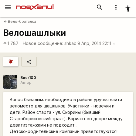
menu
search
more_vert
accessibility_new
Вело-болталка
arrow_back
Велошашлыки
1 787
Новое сообщение:
shkab
9 Апр, 2014 22:11
visibility
arrow_downward
notifications_active
share
Beer100
Автор
Вопос бывалым: необходимо в районе уручья найти
веломесто для шашлыков. Участники - новечки и
дети. Район старта - ул. Скорины (бывшый
Староборисовский тракт). Вариант во дворе между
девитиэтажками не подходит...
Детско-родительские компании приветствуются!