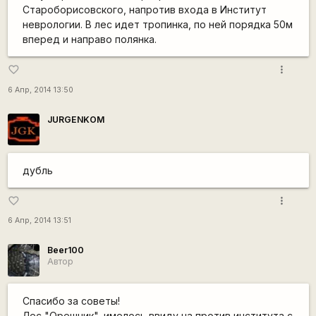
Староборисовского, напротив входа в Институт
неврологии. В лес идет тропинка, по ней порядка 50м
вперед и направо полянка.
more_vert
favorite_border
6 Апр, 2014 13:50
JURGENKOM
дубль
more_vert
favorite_border
6 Апр, 2014 13:51
Beer100
Автор
Спасибо за советы!
Лес "Орешник", имелось ввиду на против института с