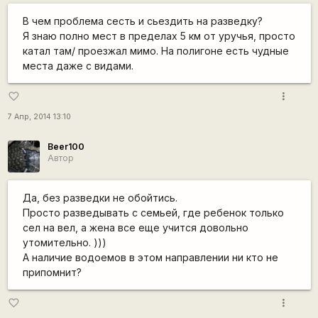
В чем проблема сесть и сьездить на разведку?
Я знаю полно мест в пределах 5 км от уручья, просто
катал там/ проезжал мимо. На полигоне есть чудные
места даже с видами.
more_vert
favorite_border
7 Апр, 2014 13:10
Beer100
Автор
Да, без разведки не обойтись.
Просто разведывать с семьей, где ребенок только
сел на вел, а жена все еще учится довольно
утомительно. )))
А наличие водоемов в этом направлении ни кто не
припомнит?
more_vert
favorite_border