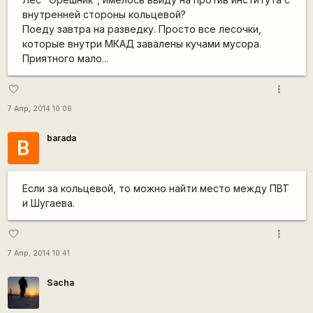
внутренней стороны кольцевой?
Поеду завтра на разведку. Просто все лесочки,
которые внутри МКАД завалены кучами мусора.
Приятного мало...
more_vert
favorite_border
7 Апр, 2014 10:06
barada
B
Если за кольцевой, то можно найти место между ПВТ
и Шугаева.
more_vert
favorite_border
7 Апр, 2014 10:41
Sacha