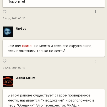
Помогите!
more_vert
favorite_border
6 Апр, 2014 00:22
UnGod
чем вам
плигон
не место и леса его окружающие,
если в заказники только не лезть?
more_vert
favorite_border
6 Апр, 2014 09:47
JURGENKOM
В этом районе существует старое проверенное
место, называется "У водокачки" и расположено в
лесу "Орешник". Это перекресток МКАД и