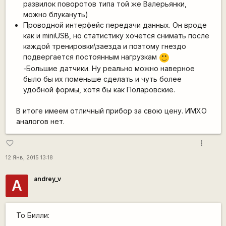
развилок поворотов типа той же Валерьянки,
можно блукануть)
Проводной интерфейс передачи данных. Он вроде
как и miniUSB, но статистику хочется снимать после
каждой тренировки\заезда и поэтому гнездо
подвергается постоянным нагрузкам
:)
-Большие датчики. Ну реально можно наверное
было бы их поменьше сделать и чуть более
удобной формы, хотя бы как Поларовские.
В итоге имеем отличный прибор за свою цену. ИМХО
аналогов нет.
more_vert
favorite_border
12 Янв, 2015 13:18
andrey_v
A
To Билли: