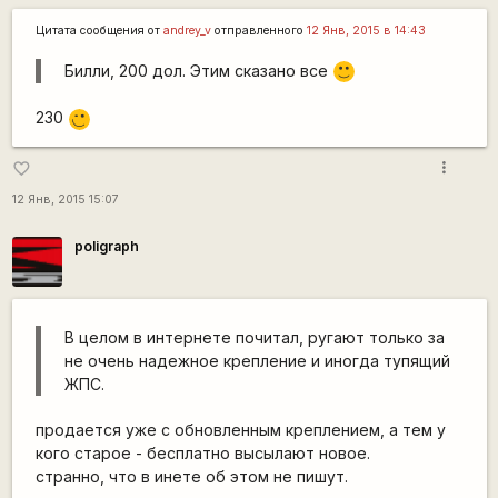
Цитата сообщения от
andrey_v
отправленного
12 Янв, 2015 в 14:43
Билли, 200 дол. Этим сказано все
:)
230
;)
more_vert
favorite_border
12 Янв, 2015 15:07
poligraph
В целом в интернете почитал, ругают только за
не очень надежное крепление и иногда тупящий
ЖПС.
продается уже с обновленным креплением, а тем у
кого старое - бесплатно высылают новое.
странно, что в инете об этом не пишут.