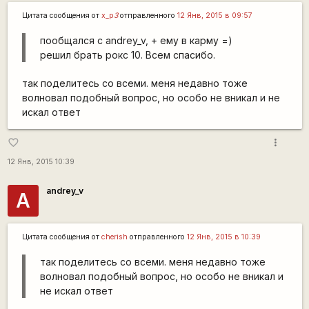
Цитата сообщения от
x_p
3
отправленного
12 Янв, 2015 в 09:57
пообщался с andrey_v, + ему в карму =)
решил брать рокс 10. Всем спасибо.
так поделитесь со всеми. меня недавно тоже
волновал подобный вопрос, но особо не вникал и не
искал ответ
more_vert
favorite_border
12 Янв, 2015 10:39
andrey_v
A
Цитата сообщения от
cherish
отправленного
12 Янв, 2015 в 10:39
так поделитесь со всеми. меня недавно тоже
волновал подобный вопрос, но особо не вникал и
не искал ответ