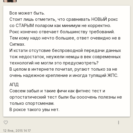
Все может быть.
Стоит лишь отметить, что сравнивать НОВЫЙ рокс
со СТАРЫМ поларом как минимум не корректно.
Рокс конечно отвечает большинству требований.
Тем кому надо нечто большее, ответ очевидно не в
Сигмах.
И кстати отсутсвие беспроводной передачи данных
тож недостаток, неужели немцы в век современных
технологий не могли это предусмотреть?
В целом в интернете почитал, ругают только за не
очень надежное крепление и иногда тупящий ЖПС.
АПД
Совсем забыл и такие фичи как фитнес тест и
ортостатический тест были бы оооочень полезны не
только спортсменам.
В роксе такого увы нет.
more_vert
favorite_border
12 Янв, 2015 14:17