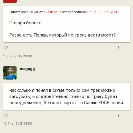
Цитата сообщения от
билли бонс
отправленного
11 Янв, 2015 в 12:21
Полара берите.
Разве есть Полар, который по треку вести могет?
more_vert
favorite_border
11 Янв, 2015 20:09
magogg
насколько я понял в сигме только сам трэк можно
загрузить, и следовательно только по трэку будет
передвежение, без карт. карты - в Garmin EDGE серии.
more_vert
favorite_border
12 Янв, 2015 01:56