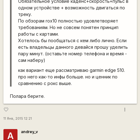
Обязательное условие каденс+скорость+пульс в
одном устройстве + возможность двигаться по
треку.
По обзорам rox10 полностью удовлетворяет
требованиям. Но не совсем понятен принцип
работы с картами.
Хотелось бы пообщаться с кем либо лично. Если
есть владельцы данного девайся прошу уделить
пару минут. (оставьте номер телефона и время -
сам наберу)
как вариант еще рассматриваю garmin edge 510.
про него как-то инфы больше. но и ценник по
сравнению с рокс выше.
Полара берите.
more_vert
favorite_border
11 Янв, 2015 12:21
andrey_v
A