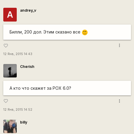
andrey_v
A
Билли, 200 дол. Этим сказано все
:)
more_vert
favorite_border
12 Янв, 2015 14:43
Cherish
А кто что скажет за РОХ 6.0?
more_vert
favorite_border
12 Янв, 2015 14:52
billy