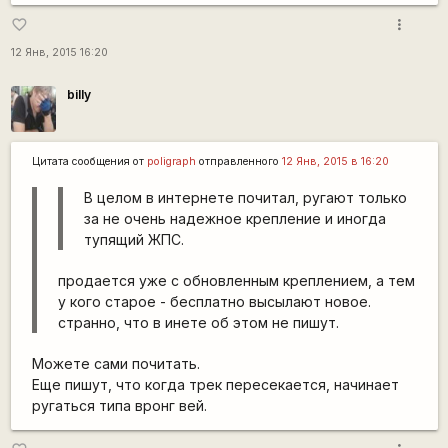
more_vert
favorite_border
12 Янв, 2015 16:20
billy
Цитата сообщения от
poligraph
отправленного
12 Янв, 2015 в 16:20
В целом в интернете почитал, ругают только
за не очень надежное крепление и иногда
тупящий ЖПС.
продается уже с обновленным креплением, а тем
у кого старое - бесплатно высылают новое.
странно, что в инете об этом не пишут.
Можете сами почитать.
Еще пишут, что когда трек пересекается, начинает
ругаться типа вронг вей.