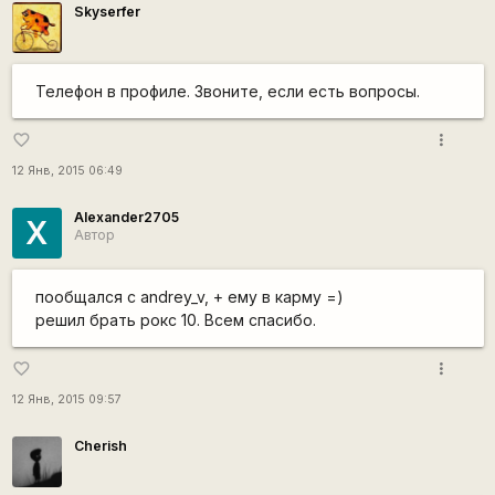
Skyserfer
Телефон в профиле. Звоните, если есть вопросы.
more_vert
favorite_border
12 Янв, 2015 06:49
Alexander2705
X
Автор
пообщался с andrey_v, + ему в карму =)
решил брать рокс 10. Всем спасибо.
more_vert
favorite_border
12 Янв, 2015 09:57
Cherish