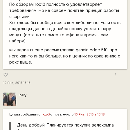
По обзорам rox10 полностью удовлетворяет
требованиям. Но не совсем понятен принцип работы
с картами.
Хотелось бы пообщаться с кем либо лично. Если есть
владельцы данного девайся прошу уделить пару
минут. (оставьте номер телефона и время - сам
наберу)
как вариант еще рассматриваю garmin edge 510. про
него как-то инфы больше. но и ценник по сравнению с
рокс выше.
more_vert
favorite_border
10 Янв, 2015 13:18
billy
Цитата сообщения от
x_p
3
отправленного
10 Янв, 2015 в 13:18
День добрый. Планируется покупка велокомпа.