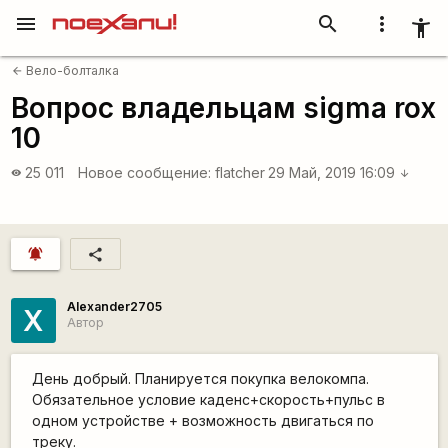
menu
search
more_vert
accessibility_new
Вело-болталка
arrow_back
Вопрос владельцам sigma rox
10
25 011
Новое сообщение:
flatcher
29 Май, 2019 16:09
visibility
arrow_downward
notifications_active
share
Alexander2705
X
Автор
День добрый. Планируется покупка велокомпа.
Обязательное условие каденс+скорость+пульс в
одном устройстве + возможность двигаться по
треку.