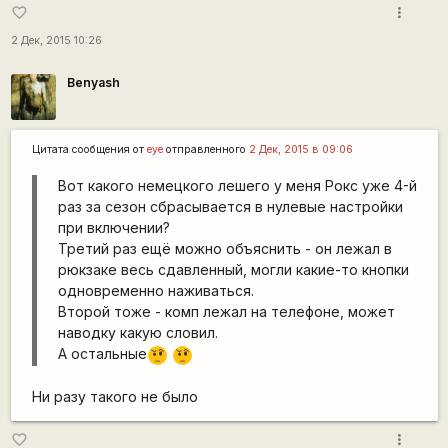
more_vert
favorite_border
2 Дек, 2015 10:26
Benyash
Цитата сообщения от
eye
отправленного
2 Дек, 2015 в 09:06
Вот какого немецкого лешего у меня Рокс уже 4-й
раз за сезон сбрасывается в нулевые настройки
при включении?
Третий раз ещё можно объяснить - он лежал в
рюкзаке весь сдавленный, могли какие-то кнопки
одновременно наживаться.
Второй тоже - комп лежал на телефоне, может
наводку какую словил.
А остальные
???
???
Ни разу такого не было
more_vert
favorite_border