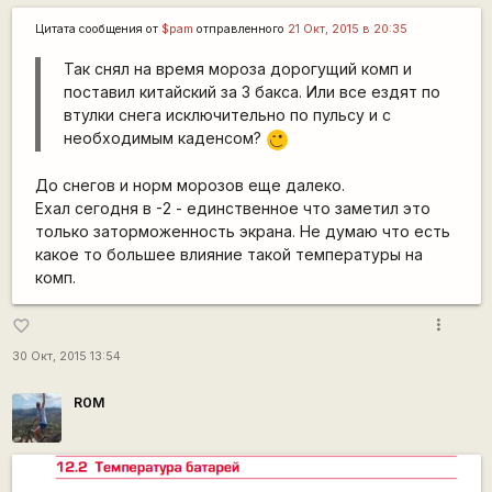
Цитата сообщения от
$pam
отправленного
21 Окт, 2015 в 20:35
Так снял на время мороза дорогущий комп и
поставил китайский за 3 бакса. Или все ездят по
втулки снега исключительно по пульсу и с
необходимым каденсом?
;)
До снегов и норм морозов еще далеко.
Ехал сегодня в -2 - единственное что заметил это
только заторможенность экрана. Не думаю что есть
какое то большее влияние такой температуры на
комп.
more_vert
favorite_border
30 Окт, 2015 13:54
R0M