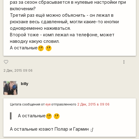
раз за сезон сбрасывается в нулевые настройки при
включении?
Третий раз ещё можно объяснить - он лежал в
рюкзаке весь сдавленный, могли какие-то кнопки
одновременно наживаться.
Второй тоже - комп лежал на телефоне, может
наводку какую словил.
А остальные
???
???
more_vert
favorite_border
2 Дек, 2015 09:06
billy
Цитата сообщения от
eye
отправленного
2 Дек, 2015 в 09:06
А остальные
???
???
А остальные юзают Полар и Гармин
:]