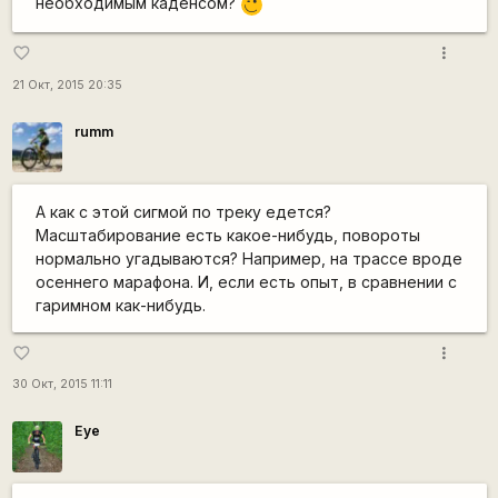
необходимым каденсом?
;)
more_vert
favorite_border
21 Окт, 2015 20:35
rumm
А как с этой сигмой по треку едется?
Масштабирование есть какое-нибудь, повороты
нормально угадываются? Например, на трассе вроде
осеннего марафона. И, если есть опыт, в сравнении с
гаримном как-нибудь.
more_vert
favorite_border
30 Окт, 2015 11:11
Eye