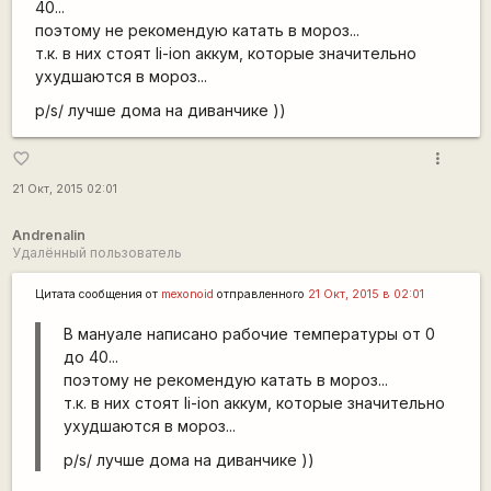
40...
поэтому не рекомендую катать в мороз...
т.к. в них стоят li-ion аккум, которые значительно
ухудшаются в мороз...
p/s/ лучше дома на диванчике ))
more_vert
favorite_border
21 Окт, 2015 02:01
Andrenalin
Удалённый пользователь
Цитата сообщения от
mexonoid
отправленного
21 Окт, 2015 в 02:01
В мануале написано рабочие температуры от 0
до 40...
поэтому не рекомендую катать в мороз...
т.к. в них стоят li-ion аккум, которые значительно
ухудшаются в мороз...
p/s/ лучше дома на диванчике ))