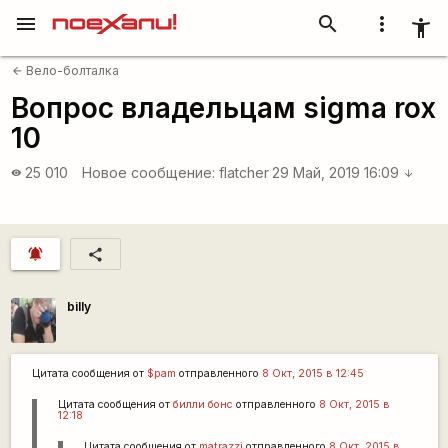
menu
search
more_vert
accessibility_new
Вело-болталка
arrow_back
Вопрос владельцам sigma rox
10
25 010
Новое сообщение:
flatcher
29 Май, 2019 16:09
visibility
arrow_downward
notifications_active
share
billy
Цитата сообщения от
$pam
отправленного
8 Окт, 2015 в 12:45
Цитата сообщения от
билли бонс
отправленного
8 Окт, 2015 в
12:18
Цитата сообщения от
matrazzi
отправленного
8 Окт, 2015 в