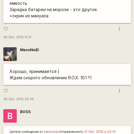
емкость.
Зарядка батареи на морозе - это другое.
+скрин из мануала
more_vert
favorite_border
30 Окт, 2015 14:17
MexoNoiD
Хорошо, принимается )
Ждем скорого обновление R.O.X. 10.1 ?)
more_vert
favorite_border
30 Окт, 2015 20:45
BOSS
B
Цитата сообщения от
mexonoid
отправленного
21 Окт, 2015 в 02:01