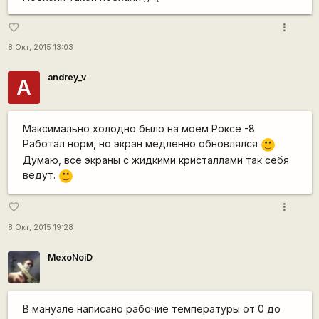
more_vert
favorite_border
8 Окт, 2015 13:03
andrey_v
A
Максимально холодно было на моем Роксе -8.
Работал норм, но экран медленно обновлялся
:)
Думаю, все экраны с жидкими кристаллами так себя
ведут.
:)
more_vert
favorite_border
8 Окт, 2015 19:28
MexoNoiD
В мануале написано рабочие температуры от 0 до