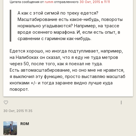
Цитата сообщения от
rumm
отправленного
30 Окт, 2015 в 11:11
А как с этой сигмой по треку едется?
Масштабирование есть какое-нибудь, повороты
нормально угадываются? Например, на трассе
вроде осеннего марафона. И, если есть опыт, в
сравнении с гаримном как-нибудь.
Едется хорошо, но иногда подтупливает, например,
на Налибоках он сказал, что я еду не туда метров
через 50, после того, как я поехал не туда.
Есть автомасштабирование, но оно мне не нравится,
я выключил эту функцию, просто выставляю масштаб
кнопками +/- и тогда заранее видно лучше куда
поворот.
more_vert
favorite_border
30 Окт, 2015 11:35
R0M