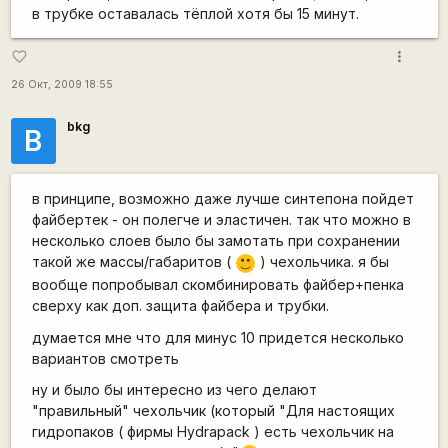
в трубке оставалась тёплой хотя бы 15 минут.
more_vert
favorite_border
26 Окт, 2009 18:55
bkg
B
в принципе, возможно даже лучше синтепона пойдет
файбертек - он полегче и эластичен. так что можно в
несколько слоев было бы замотать при сохранении
такой же массы/габаритов (
) чехольчика. я бы
:)
вообще попробывал скомбинировать файбер+пенка
сверху как доп. защита файбера и трубки.
думается мне что для минус 10 придется несколько
вариантов смотреть
ну и было бы интересно из чего делают
"правильный" чехольчик (который "Для настоящих
гидропаков ( фирмы Hydrapack ) есть чехольчик на