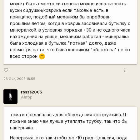
может быть вместо синтепона можно использовать
куски сидушки/коврика если таковые есть. в
принципе, подобный механизм бы опробован
прошлым летом, когда в коврик засовывали бутылку с
минералкой. в условиях порядка +30 и не одного часа
нахождения на улице, механизм работал - минералка
была холодная а бутылка "потная" долго, даже
несмотря на то, что была ковриком "обложена" не со
всех сторон
:)
more_vert
favorite_border
26 Окт, 2009 18:55
rossa2005
Автор
тема и создавалась для обсуждения коструктива. Я
пока не знаю чем лучше утеплять трубку, так что бы
наверняка...
Наверняка, это так чтобы до -10 град. Цельсия, вода