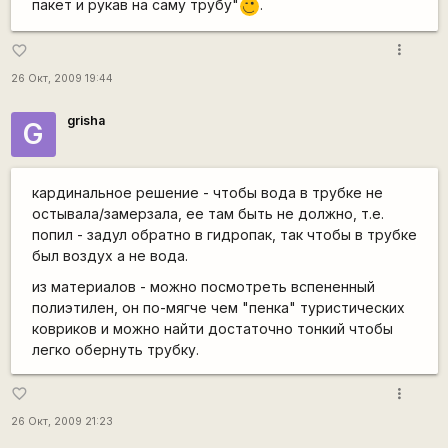
пакет и рукав на саму трубу"
.
;)
more_vert
favorite_border
26 Окт, 2009 19:44
grisha
G
кардинальное решение - чтобы вода в трубке не
остывала/замерзала, ее там быть не должно, т.е.
попил - задул обратно в гидропак, так чтобы в трубке
был воздух а не вода.
из материалов - можно посмотреть вспененный
полиэтилен, он по-мягче чем "пенка" туристических
ковриков и можно найти достаточно тонкий чтобы
легко обернуть трубку.
more_vert
favorite_border
26 Окт, 2009 21:23