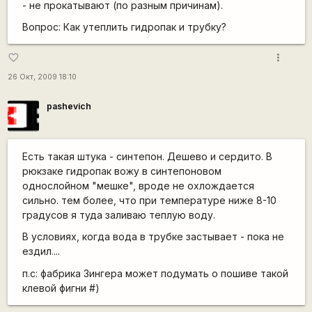
- не прокатывают (по разным причинам).
Вопрос: Как утеплить гидропак и трубку?
more_vert
favorite_border
26 Окт, 2009 18:10
pashevich
Есть такая штука - синтепон. Дешево и сердито. В
рюкзаке гидропак вожу в синтепоновом
однослойном "мешке", вроде не охлождается
сильно. тем более, что при температуре ниже 8-10
градусов я туда заливаю теплую воду.
В условиях, когда вода в трубке застывает - пока не
ездил....
п.с: фабрика Зингера может подумать о пошиве такой
клевой фигни #)