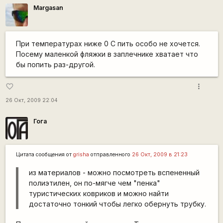
Margasan
При температурах ниже 0 С пить особо не хочется.
Посему маленкой фляжки в заплечнике хватает что
бы попить раз-другой.
more_vert
favorite_border
26 Окт, 2009 22:04
Гога
Цитата сообщения от
grisha
отправленного
26 Окт, 2009 в 21:23
из материалов - можно посмотреть вспененный
полиэтилен, он по-мягче чем "пенка"
туристических ковриков и можно найти
достаточно тонкий чтобы легко обернуть трубку.