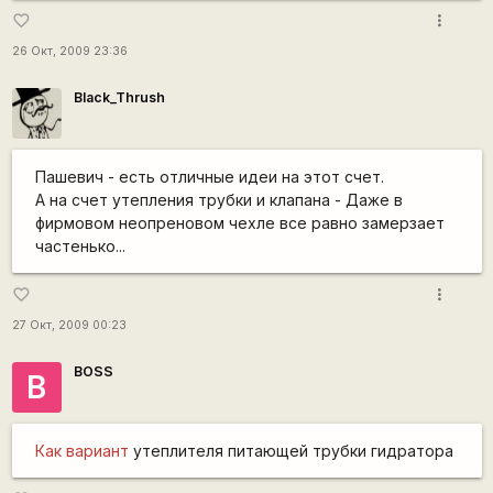
more_vert
favorite_border
26 Окт, 2009 23:36
Black_Thrush
Пашевич - есть отличные идеи на этот счет.
А на счет утепления трубки и клапана - Даже в
фирмовом неопреновом чехле все равно замерзает
частенько...
more_vert
favorite_border
27 Окт, 2009 00:23
BOSS
B
Как вариант
утеплителя питающей трубки гидратора