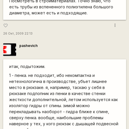
Посмотреть в стройматериалах. Точно знаю, что
есть трубы из вспененного полиэтилена большого
диаметра, может есть и подходящие.
more_vert
favorite_border
26 Окт, 2009 22:13
pashevich
итак, подытожим.
1 - пенка. не подходит, ибо некомпактна и
нетехнологична в производстве, убъет лишнее
место в рюкзаке. я, например, таскаю у себя в
рюкзаке подпопник из пенки в качестве стенки
жесткости дополнительной, летом используется как
изолятор гидры от спины. зимой можно
перекладывать наоборот - гидра ближе к спине,
сверху пенка. вообще, наибольшие проблемы
наверное у тех, у кого рюкзак с дышащей подвесной