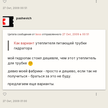
more_vert
favorite_border
27 Окт, 2009 00:51
pashevich
Цитата сообщения от
boss
отправленного
27 Окт, 2009 в 00:51
Как вариант
утеплителя питающей трубки
гидратора
мой гидропак стоил дешевле, чем этот утеплитель
для трубке
:-/
девиз моей фабрики - просто и дешево, если так не
получиться - браться за это не буду.
предлагаем еще варианты.
more_vert
favorite_border
27 Окт, 2009 01:00