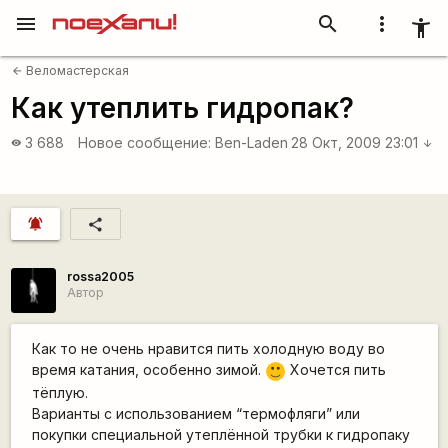
menu
search
more_vert
accessibility_new
Веломастерская
arrow_back
Как утеплить гидропак?
3 688
Новое сообщение:
Ben-Laden
28 Окт, 2009 23:01
visibility
arrow_downward
notifications_active
share
rossa2005
Автор
Как то не очень нравится пить холодную воду во
время катания, особенно зимой.
Хочется пить
:)
тёплую.
Варианты с использованием “термофляги” или
покупки специальной утеплённой трубки к гидропаку