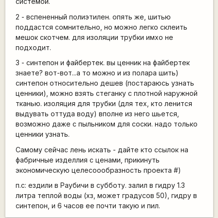
системой.
2 - вспененный полиэтилен. опять же, шитью
поддастся сомнительно, но можно легко склеить
мешок скотчем. для изоляции трубки имхо не
подходит.
3 - синтепон и файбертек. вы ценник на файбертек
знаете? вот-вот...а то можно и из полара шить)
синтепон относительно дешев (постараюсь узнать
ценники), можно взять стеганку с плотной наружной
тканью. изоляция для трубки (для тех, кто ленится
выдувать оттуда воду) вполне из него шьется,
возможно даже с пыльником для соски. надо только
ценники узнать.
Самому сейчас лень искать - дайте кто ссылок на
фабричные изделлия с ценами, прикинуть
экономическую целесоообразность проекта #)
п.с: ездили в Раубичи в субботу. залил в гидру 1.3
литра теплой воды (хз, может градусов 50), гидру в
синтепон, и 6 часов ее почти такую и пил.