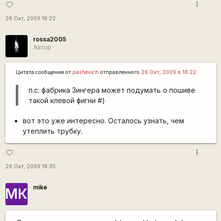
more_vert
favorite_border
26 Окт, 2009 18:22
rossa2005
Автор
Цитата сообщения от
pashevich
отправленного
26 Окт, 2009 в 18:22
п.с: фабрика Зингера может подумать о пошиве
такой клевой фигни #)
вот это уже интересно. Осталось узнать, чем
утеплить трубку.
more_vert
favorite_border
26 Окт, 2009 18:35
mike
МК