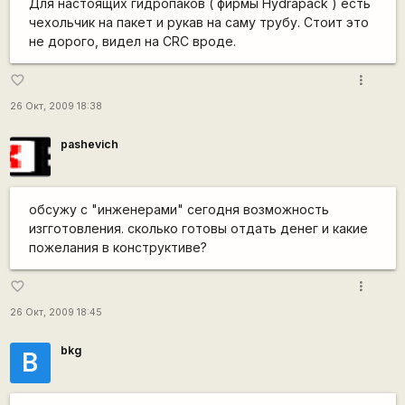
Для настоящих гидропаков ( фирмы Hydrapack ) есть
чехольчик на пакет и рукав на саму трубу. Стоит это
не дорого, видел на CRC вроде.
more_vert
favorite_border
26 Окт, 2009 18:38
pashevich
обсужу с "инженерами" сегодня возможность
изгготовления. сколько готовы отдать денег и какие
пожелания в конструктиве?
more_vert
favorite_border
26 Окт, 2009 18:45
bkg
B