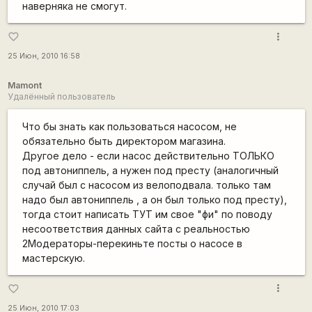
наверняка не смогут.
more_vert
favorite_border
25 Июн, 2010 16:58
Mamont
Удалённый пользователь
Что бы знать как пользоваться насосом, не
обязательно быть директором магазина.
Другое дело - если насос действительно ТОЛЬКО
под автониппель, а нужен под престу (аналогичный
случай был с насосом из велоподвала. только там
надо был автониппель , а он был только под престу),
тогда стоит написать ТУТ им свое "фи" по поводу
несоответствия данных сайта с реальностью
2Модераторы-перекиньте посты о насосе в
мастерскую.
more_vert
favorite_border
25 Июн, 2010 17:03