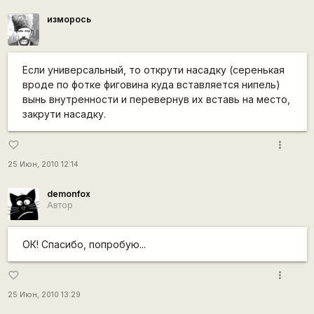
изморось
Если универсальный, то открути насадку (серенькая
вроде по фотке фиговина куда вставляется нипель)
вынь внутренности и перевернув их вставь на место,
закрути насадку.
more_vert
favorite_border
25 Июн, 2010 12:14
demonfox
Автор
ОК! Спасибо, попробую...
more_vert
favorite_border
25 Июн, 2010 13:29