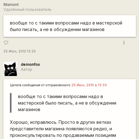
Mamont
Удалённый пользователь
вообще то с такими вопросами надо в мастерской
было писать, а не в обсуждении магазинов
more_vert
favorite_border
25 Июн, 2010 13:33
demonfox
Автор
Цитата сообщения от
отправленного
25 Июн, 2010 в 13:33
вообще то с такими вопросами надо в
мастерской было писать, а не в обсуждении
магазинов
Хорошо, исправлюсь. Просто в других ветках
представители магазина появляются редко, и
проконсультировать по продаваемым позициям