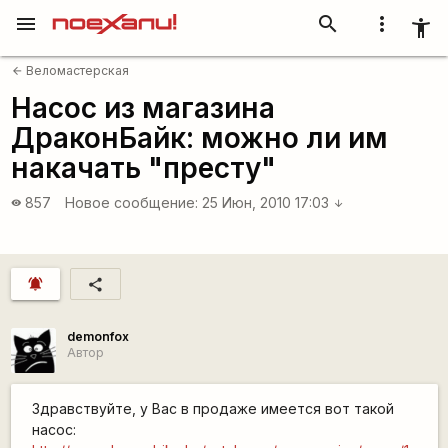
menu
search
more_vert
accessibility_new
Веломастерская
arrow_back
Насос из магазина
ДраконБайк: можно ли им
накачать "престу"
857
Новое сообщение:
25 Июн, 2010 17:03
visibility
arrow_downward
notifications_active
share
demonfox
Автор
Здравствуйте, у Вас в продаже имеется вот такой
насос: