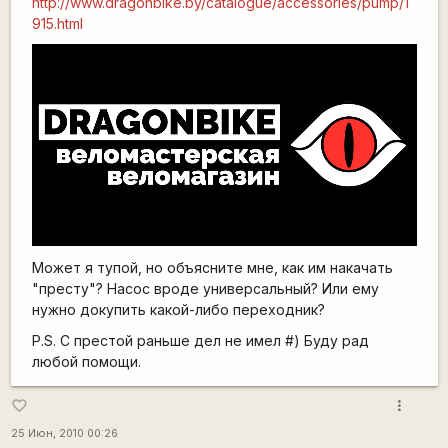
http://www.dragonbike.by/catalogue/accessories/pump/1
915.html
Может я тупой, но объясните мне, как им накачать
"престу"? Насос вроде универсальный? Или ему
нужно докупить какой-либо переходник?
P.S. С престой раньше дел не имел #) Буду рад
любой помощи.
more_vert
favorite_border
25 Июн, 2010 00:26