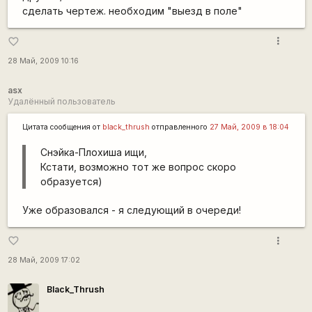
сделать чертеж. необходим "выезд в поле"
more_vert
favorite_border
28 Май, 2009 10:16
asx
Удалённый пользователь
Цитата сообщения от
black_thrush
отправленного
27 Май, 2009 в 18:04
Снэйка-Плохиша ищи,
Кстати, возможно тот же вопрос скоро
образуется)
Уже образовался - я следующий в очереди!
more_vert
favorite_border
28 Май, 2009 17:02
Black_Thrush