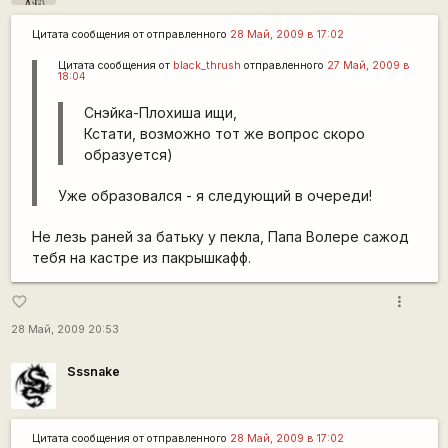
Цитата сообщения от
отправленного
28 Май, 2009 в 17:02
Цитата сообщения от
black_thrush
отправленного
27 Май, 2009 в
18:04
Снэйка-Плохиша ищи,
Кстати, возможно тот же вопрос скоро
образуется)
Уже образовался - я следующий в очереди!
Не лезь раней за батьку у пекла, Папа Волере сажод
тебя на кастре из пакрышкафф.
more_vert
favorite_border
28 Май, 2009 20:53
Sssnake
Цитата сообщения от
отправленного
28 Май, 2009 в 17:02