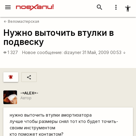
menu
search
more_vert
accessibility_new
Веломастерская
arrow_back
Нужно выточить втулки в
подвеску
1 327
Новое сообщение:
dizayner
31 Май, 2009 00:53
visibility
arrow_downward
notifications_active
share
-=ALEX=-
Автор
нужно выточить втулки амортизатора
лучше чтобы размеры снял тот кто будет точить-
своим инструментом
кто поможет контактом?