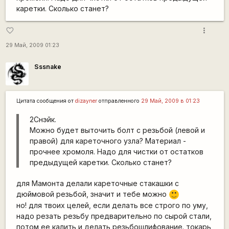
каретки. Сколько станет?
more_vert
favorite_border
29 Май, 2009 01:23
Sssnake
Цитата сообщения от
dizayner
отправленного
29 Май, 2009 в 01:23
2Снэйк.
Можно будет выточить болт с резьбой (левой и
правой) для кареточного узла? Материал -
прочнее хромоля. Надо для чистки от остатков
предыдущей каретки. Сколько станет?
для Мамонта делали кареточные стакашки с
дюймовой резьбой, значит и тебе можно
:)
но! для твоих целей, если делать все строго по уму,
надо резать резьбу предварительно по сырой стали,
потом ее калить и делать резьбошлифование. токарь