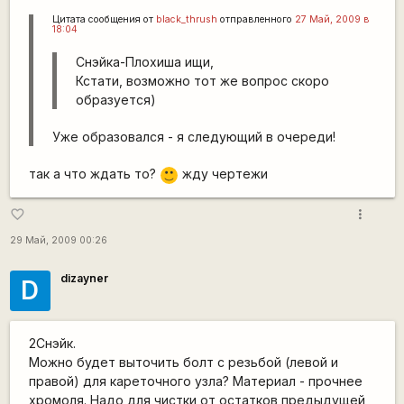
Цитата сообщения от
black_thrush
отправленного
27 Май, 2009 в
18:04
Снэйка-Плохиша ищи,
Кстати, возможно тот же вопрос скоро
образуется)
Уже образовался - я следующий в очереди!
так а что ждать то?
жду чертежи
:)
more_vert
favorite_border
29 Май, 2009 00:26
dizayner
D
2Снэйк.
Можно будет выточить болт с резьбой (левой и
правой) для кареточного узла? Материал - прочнее
хромоля. Надо для чистки от остатков предыдущей