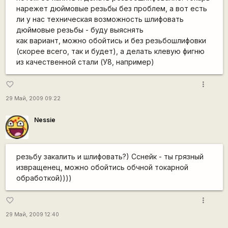
нарежет дюймовые резьбы без проблем, а вот есть
ли у нас техническая возможность шлифовать
дюймовые резьбы - буду выяснять
как вариант, можно обойтись и без резьбошлифовки
(скорее всего, так и будет), а делать клевую фигню
из качественной стали (У8, например)
more_vert
favorite_border
29 Май, 2009 09:22
Nessie
резьбу закалить и шлифовать?) Сснейк - ты грязный
извращенец, можно обойтись обчной токарной
обработкой))))
more_vert
favorite_border
29 Май, 2009 12:40