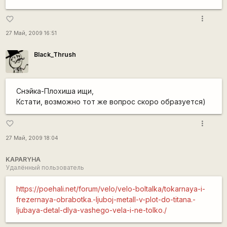
more_vert
favorite_border
27 Май, 2009 16:51
Black_Thrush
Снэйка-Плохиша ищи,
Кстати, возможно тот же вопрос скоро образуется)
more_vert
favorite_border
27 Май, 2009 18:04
KAPARYHA
Удалённый пользователь
https://poehali.net/forum/velo/velo-boltalka/tokarnaya-i-
frezernaya-obrabotka.-ljuboj-metall-v-plot-do-titana.-
ljubaya-detal-dlya-vashego-vela-i-ne-tolko./