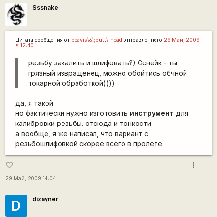
Sssnake
Цитата сообщения от
beavis\&\;butt\-head
отправленного
29 Май, 2009
в 12:40
резьбу закалить и шлифовать?) Сснейк - ты
грязный извращенец, можно обойтись обчной
токарной обработкой))))
да, я такой
но фактически нужно изготовить
инструмент
для
калибровки резьбы. отсюда и тонкости
а вообще, я же написал, что вариант с
резьбошлифовкой скорее всего в пролете
more_vert
favorite_border
29 Май, 2009 14:04
dizayner
D