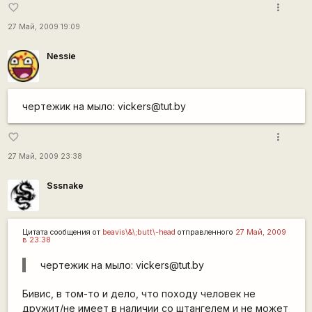
more_vert
favorite_border
27 Май, 2009 19:09
Nessie
чертежик на мыло: vickers@tut.by
more_vert
favorite_border
27 Май, 2009 23:38
Sssnake
Цитата сообщения от
beavis\&\;butt\-head
отправленного
27 Май, 2009
в 23:38
чертежик на мыло: vickers@tut.by
Бивис, в том-то и дело, что походу человек не
дружит/не имеет в наличии со штангелем и не может