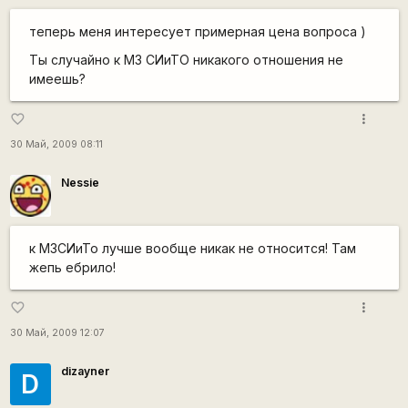
теперь меня интересует примерная цена вопроса )
Ты случайно к МЗ СИиТО никакого отношения не
имеешь?
more_vert
favorite_border
30 Май, 2009 08:11
Nessie
к МЗСИиТо лучше вообще никак не относится! Там
жепь ебрило!
more_vert
favorite_border
30 Май, 2009 12:07
dizayner
D