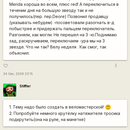
Merida хороша во всем, плюс red! А переключиться в
течении дня на большую звезду так и не
получилось(пер. пер.Deore) Позвонил продавцу
(указывать небудем) -посоветовали разогнать в-д
побыстрее и придержать пальцем переключатель.
Разгоняли, как могли. Не перешел на 3 -ю.Поднимаю
зад, раскручиваем, переключаем -ура мы на 3
звезде. Что ни так? Велу неделя . Как смог, так
объяснил.
more_vert
favorite_border
24 Сен, 2009 23:15
Stiffler
1. Тему надо было создать в веломастерской!
:)
2. Попробуйте немного крутёлку натяжителя тросика
подкрутить(она на руле, на манетке)