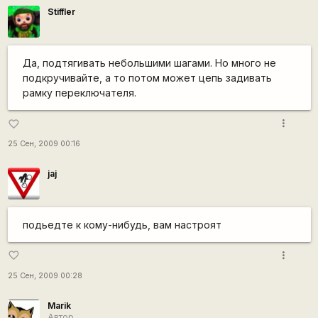
Stiffler
Да, подтягивать небольшими шагами. Но много не
подкручивайте, а то потом может цепь задивать
рамку переключателя.
more_vert
favorite_border
25 Сен, 2009 00:16
jaj
подьедте к кому-нибудь, вам настроят
more_vert
favorite_border
25 Сен, 2009 00:28
Marik
Автор