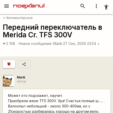
menu
search
more_vert
accessibility_new
Веломастерская
arrow_back
Передний переключатель в
Merida Cr. TFS 300V
2 108
Новое сообщение:
Marik
27 Сен, 2009 23:54
visibility
arrow_downward
notifications_active
share
Marik
Автор
Может кто подскажет, научит.
Приобрели жене TFS 300V. Ура! Счастья полные ш...... .
Велоопыт небольшой - около 300-400км, но с
21скоростью разбиралась хорошо на другом вело.