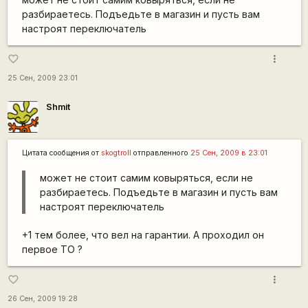
разбираетесь. Подъедьте в магазин и пусть вам
настроят переключатель
more_vert
favorite_border
25 Сен, 2009 23:01
Shmit
Цитата сообщения от
skogtroll
отправленного
25 Сен, 2009 в 23:01
может не стоит самим ковыряться, если не
разбираетесь. Подъедьте в магазин и пусть вам
настроят переключатель
+1 тем более, что вел на гарантии. А проходил он
первое ТО ?
more_vert
favorite_border
26 Сен, 2009 19:28