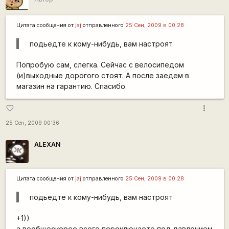
Цитата сообщения от
jaj
отправленного
25 Сен, 2009 в 00:28
подьедте к кому-нибудь, вам настроят
Попробую сам, слегка. Сейчас с велосипедом
(и)выходные дорогого стоят. А после заедем в
магазин на гарантию. Спасибо.
more_vert
favorite_border
25 Сен, 2009 00:36
ALEXAN
Цитата сообщения от
jaj
отправленного
25 Сен, 2009 в 00:28
подьедте к кому-нибудь, вам настроят
+1))
а вообщескорее всего переключаете под давлением