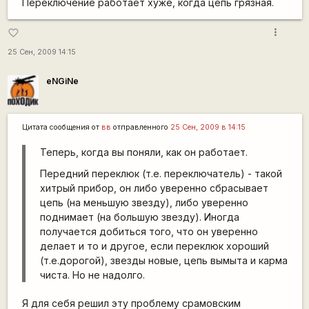
Переключение работает хуже, когда цепь грязная.
more_vert
favorite_border
25 Сен, 2009 14:15
eNGiNe
Цитата сообщения от
вв
отправленного
25 Сен, 2009 в 14:15
Теперь, когда вы поняли, как он работает.
Передний переклюк (т.е. переключатель) - такой
хитрый прибор, он либо уверенно сбрасывает
цепь (на меньшую звезду), либо уверенно
поднимает (на большую звезду). Иногда
получается добиться того, что он уверенно
делает и то и другое, если переклюк хороший
(т.е.дорогой), звезды новые, цепь вымыта и карма
чиста. Но не надолго.
Я для себя решил эту проблему срамовским