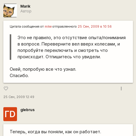
Marik
Автор
Цитата сообщения от
mike
отправленного
25 Сен, 2009 в 10:56
Это не правило, это отсутствие опыта/понимания
в вопросе. Переверните вел вверх колесами, и
попробуйте переключить и смотреть что
происходит. Отпишитесь что увидели.
Окей, попробую все что узнал.
Спасибо.
more_vert
favorite_border
25 Сен, 2009 12:49
glebrus
ГD
Теперь, когда вы поняли, как он работает.