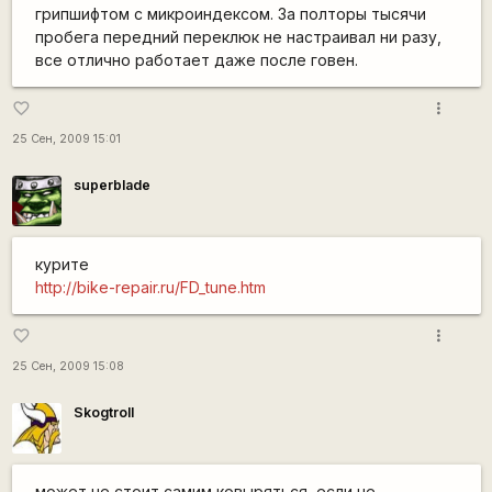
грипшифтом с микроиндексом. За полторы тысячи
пробега передний переклюк не настраивал ни разу,
все отлично работает даже после говен.
more_vert
favorite_border
25 Сен, 2009 15:01
superblade
курите
http://bike-repair.ru/FD_tune.htm
more_vert
favorite_border
25 Сен, 2009 15:08
Skogtroll
может не стоит самим ковыряться, если не