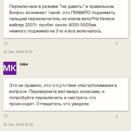
Переключали в режиме "не давить" в правильном.
Вопрос возникает такой- это ПРАВИЛО поджимать
пальцем переключатель на новом вело?
На Келисе
вайпер 2007г. пробег около 4000-5000км.
немного поджимал на 3-ю и все включалось.
more_vert
favorite_border
25 Сен, 2009 01:07
mike
МК
Это не правило, это отсутствие опыта/понимания в
вопросе. Переверните вел вверх колесами, и
попробуйте переключить и смотреть что
происходит. Отпишитесь что увидели.
more_vert
favorite_border
25 Сен, 2009 10:56