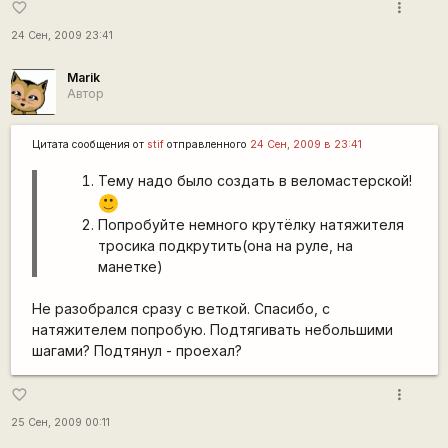
more_vert
favorite_border
24 Сен, 2009 23:41
Marik
Автор
Цитата сообщения от
stif
отправленного
24 Сен, 2009 в 23:41
Тему надо было создать в веломастерской!
:)
Попробуйте немного крутёлку натяжителя
тросика подкрутить(она на руле, на
манетке)
Не разобрался сразу с веткой. Спасибо, с
натяжителем попробую. Подтягивать небольшими
шагами? Подтянул - проехал?
more_vert
favorite_border
25 Сен, 2009 00:11