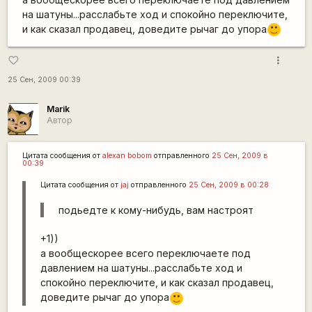
на шатуны...расслабьте ход и спокойно переключите,
и как сказал продавец, доведите рычаг до упора
:)
more_vert
favorite_border
25 Сен, 2009 00:39
Marik
Автор
Цитата сообщения от
alexan bobom
отправленного
25 Сен, 2009 в
00:39
Цитата сообщения от
jaj
отправленного
25 Сен, 2009 в 00:28
подьедте к кому-нибудь, вам настроят
+1))
а вообщескорее всего переключаете под
давлением на шатуны...расслабьте ход и
спокойно переключите, и как сказал продавец,
доведите рычаг до упора
:)