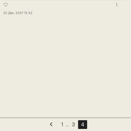
more_vert
favorite_border
25 Дек, 2007 15:42
chevron_left
1
3
4
...