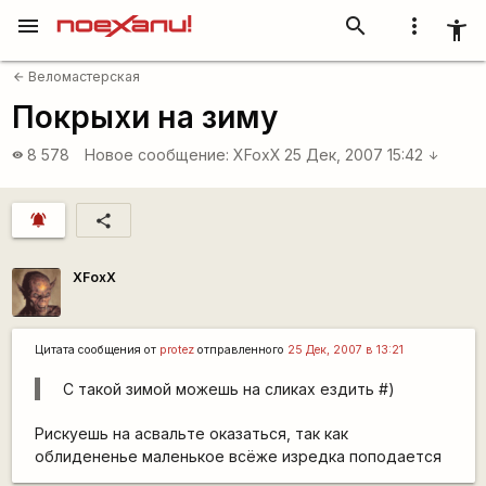
menu
search
more_vert
accessibility_new
Веломастерская
arrow_back
Покрыхи на зиму
8 578
Новое сообщение:
XFoxX
25 Дек, 2007 15:42
visibility
arrow_downward
notifications_active
share
XFoxX
Цитата сообщения от
protez
отправленного
25 Дек, 2007 в 13:21
C такой зимой можешь на сликах ездить #)
Рискуешь на асвальте оказаться, так как
облидененье маленькое всёже изредка поподается