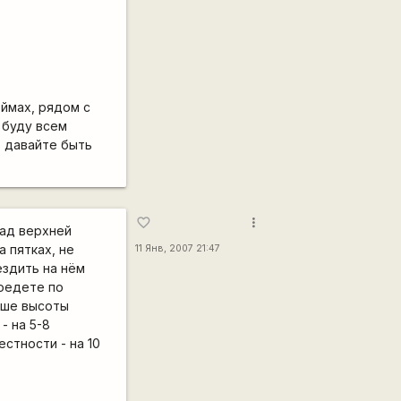
юймах, рядом с
 буду всем
. давайте быть
more_vert
favorite_border
над верхней
 пятках, не
11 Янв, 2007 21:47
ездить на нём
поедете по
ьше высоты
- на 5-8
стности - на 10