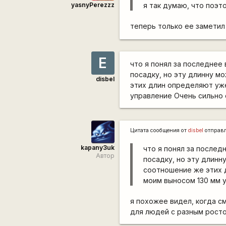
yasnyPerezzz
я так думаю, что поэто
теперь только ее замети
Е
что я понял за последнее
посадку, но эту длинну м
disbel
этих длин определяют уже
управление Очень сильно 
Цитата сообщения от
disbel
отправ
kapanу3uk
что я понял за после
Автор
посадку, но эту длинн
соотношение же этих 
моим выносом 130 мм у
я похожее видел, когда с
для людей с разным рост