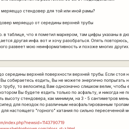
да меряеццо стендовер для той или иной рамы?
ндовер меряеццо от середины верхней трубы
о. в таблице, что я пометил маркером, там цифры указаны в д
ается другая инфа. вот и хочу разобраться. Опять повторюсь,
ного развеет мою неинформативность и похоже многих других
до середины верхней поверхности верхней трубы. Если стоя 
 Вы собираетесь ездить, Вы не можете энергично попрыгать на
 трубу, то велосипед Вам однозначно слишком велик, чтобы 
 котором Вы будете ездить только по асфальту, и никогда не 
 высоту стендовера, как минимум, на 3 - 5 сантиметров мен
ипед для поездок по различным неасфальтированным тропам 
 для настоящего "горного" катания по сильно пересеченной ме
com/index.php?newsid=1143790719
//www.sheldonbrown.com/gloss_st-z.html