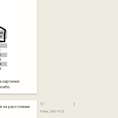
на картинке
асибо
more_vert
favorite_border
я на расстоянии
11 Янв, 2007 14:12