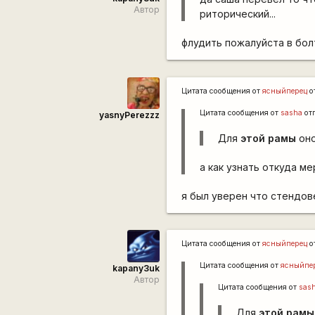
Автор
риторический...
флудить пожалуйста в бол
Цитата сообщения от
ясныйперец
о
Цитата сообщения от
sasha
от
yasnyPerezzz
Для
этой рамы
оно
а как узнать откуда м
я был уверен что стендо
Цитата сообщения от
ясныйперец
о
Цитата сообщения от
ясныйпе
kapanу3uk
Автор
Цитата сообщения от
sas
Для
этой рамы