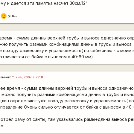
му и дается эта памятка насчет 30см/12'.
л
упс..
:)
 время - сумма длинны верхней трубы и выноса однозначно о
ожно получить разными комбинациями динны в трубы и выноса
 походу развесовку и управляемость( по себе знаю - с моим 
отличается от байка с выносом в 40-60 мм)
ленного
11 Янв, 2007 в 22:11
днее время - сумма длинны верхней трубы и выноса однозначн
у можно получить разными комбинациями динны в трубы и выно
длин определяют уже походу развесовку и управляемость( по 
правление Очень сильно отличается от байка с выносом в 40-
мотрел раму от санты, там указывались рамы+длина выноса р
ом