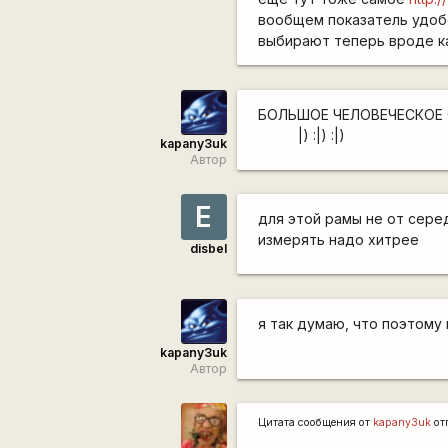
вообщем показатель удоб
выбирают теперь вроде к
БОЛЬШОЕ ЧЕЛОВЕЧЕСКОЕ
|) :|) :|)
kapanу3uk
Автор
Е
для этой рамы не от сере
измерять надо хитрее
disbel
я так думаю, что поэтому 
kapanу3uk
Автор
Цитата сообщения от
kapanу3uk
от