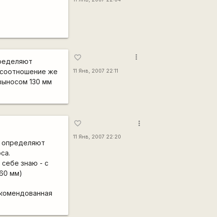
more_vert
favorite_border
пределяют
. соотношение же
11 Янв, 2007 22:11
выносом 130 мм
more_vert
favorite_border
11 Янв, 2007 22:20
о определяют
са.
себе знаю - с
60 мм)
екомендованная