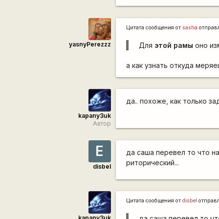
Цитата сообщения от
sasha
отправ
yasnyPerezzz
Для
этой рамы
оно из
а как узнать откуда меря
да.. похоже, как только з
kapanу3uk
Автор
Е
да саша перевел то что на
риторический...
disbel
Цитата сообщения от
disbel
отправ
kapanу3uk
да саша перевел то чт