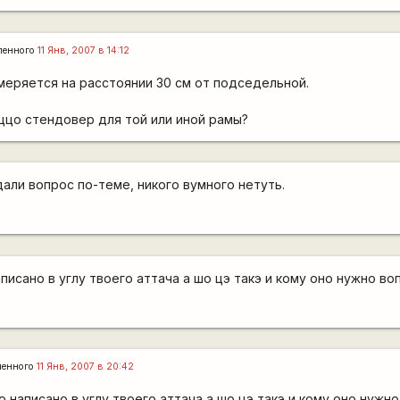
ленного
11 Янв, 2007 в 14:12
меряется на расстоянии 30 см от подседельной.
еццо стендовер для той или иной рамы?
адали вопрос по-теме, никого вумного нетуть.
писано в углу твоего аттача а шо цэ такэ и кому оно нужно в
ленного
11 Янв, 2007 в 20:42
о написано в углу твоего аттача а шо цэ такэ и кому оно нужн