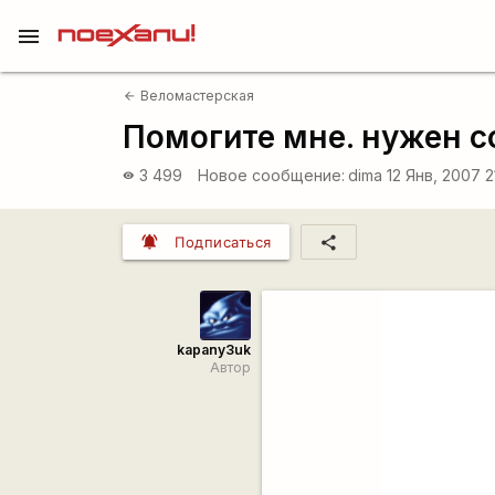
menu
Веломастерская
arrow_back
Помогите мне. нужен с
3 499
Новое сообщение:
dima
12 Янв, 2007 2
visibility
notifications_active
share
Подписаться
kapanу3uk
Автор