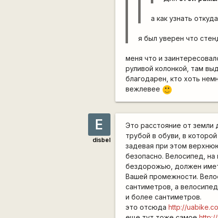
а как узнать отку
я был уверен что сте
меня что и заинтересовал
руливой колонкой, там выд
благодарен, кто хоть нем
вежлевее
:)
Е
Это расстояние от земли 
трубой в обуви, в которой
disbel
задевая при этом верхнюю
безопасно. Велосипед, на
бездорожью, должен иметь
Вашей промежности. Велос
сантиметров, а велосипед
и более сантиметров.
это отсюда
http://uabike.
еще тут тоже самое
http: