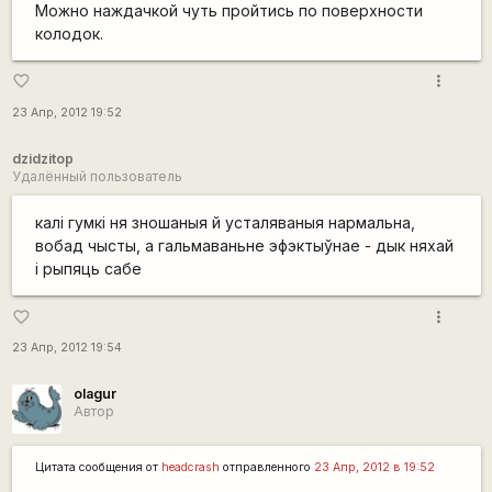
Можно наждачкой чуть пройтись по поверхности
колодок.
more_vert
favorite_border
23 Апр, 2012 19:52
dzidzitop
Удалённый пользователь
калі гумкі ня зношаныя й усталяваныя нармальна,
вобад чысты, а гальмаваньне эфэктыўнае - дык няхай
і рыпяць сабе
more_vert
favorite_border
23 Апр, 2012 19:54
olagur
Автор
Цитата сообщения от
headcrash
отправленного
23 Апр, 2012 в 19:52