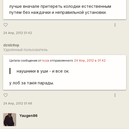
лучше вначале притереть колодки естественным
путем без наждачки и неправильной установки.
more_vert
favorite_border
24 Апр, 2012 01:42
dzidzitop
Удалённый пользователь
Цитата сообщения от
kzza
отправленного
24 Апр, 2012 в 01:42
наушники в уши - и все ок.
у лоб за такія парады.
more_vert
favorite_border
24 Апр, 2012 01:48
Yaugen86