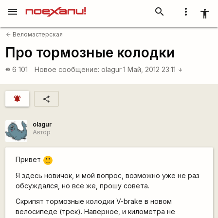
menu
search
more_vert
accessibility_new
Веломастерская
arrow_back
Про тормозные колодки
6 101
Новое сообщение:
olagur
1 Май, 2012 23:11
visibility
arrow_downward
notifications_active
share
olagur
Автор
Привет
:)
Я здесь новичок, и мой вопрос, возможно уже не раз
обсуждался, но все же, прошу совета.
Скрипят тормозные колодки V-brake в новом
велосипеде (трек). Наверное, и километра не