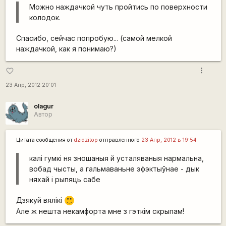
Можно наждачкой чуть пройтись по поверхности
колодок.
Спасибо, сейчас попробую... (самой мелкой
наждачкой, как я понимаю?)
more_vert
favorite_border
23 Апр, 2012 20:01
olagur
Автор
Цитата сообщения от
dzidzitop
отправленного
23 Апр, 2012 в 19:54
калі гумкі ня зношаныя й усталяваныя нармальна,
вобад чысты, а гальмаваньне эфэктыўнае - дык
няхай і рыпяць сабе
Дзякуй вялiкi
:)
Але ж нешта некамфорта мне з гэткiм скрыпам!