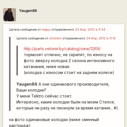
Yaugen86
Цитата сообщения от
olagur
отправленного
24 Апр, 2012 в 11:44
Цитата сообщения от
shishkin
отправленного
24 Апр, 2012 в 11:10
http://parts.velomir.by/catalog/view/1269/
тормозят отлично, не скрипят, по износу на
фото: вверху колодка 2 сезона интенсивного
катанания, ниже новая.
(колодка с износом стоит на заднем колесе)
Yaugen86
А они одинакового производителя,
Ваши колодки?
У меня Tektro сейчас стоят.
Интересно, какие колодки были на моем Стелсе,
которые ни разу не пискнули за время катания... #)
на фото одинаковые колодки (ниже сменный
картридж)