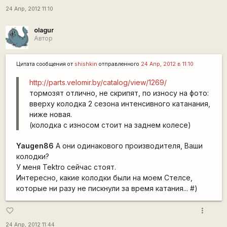
24 Апр, 2012 11:10
olagur
Автор
Цитата сообщения от
shishkin
отправленного
24 Апр, 2012 в 11:10
http://parts.velomir.by/catalog/view/1269/
тормозят отлично, не скрипят, по износу на фото:
вверху колодка 2 сезона интенсивного катанания,
ниже новая.
(колодка с износом стоит на заднем колесе)
Yaugen86
А они одинакового производителя, Ваши
колодки?
У меня Tektro сейчас стоят.
Интересно, какие колодки были на моем Стелсе,
которые ни разу не пискнули за время катания... #)
more_vert
favorite_border
24 Апр, 2012 11:44