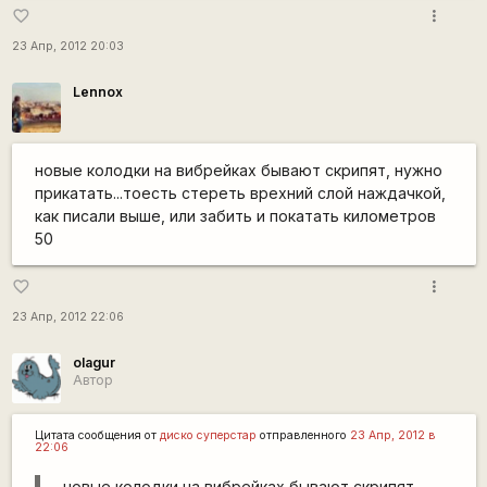
more_vert
favorite_border
23 Апр, 2012 20:03
Lennox
новые колодки на вибрейках бывают скрипят, нужно
прикатать...тоесть стереть врехний слой наждачкой,
как писали выше, или забить и покатать километров
50
more_vert
favorite_border
23 Апр, 2012 22:06
olagur
Автор
Цитата сообщения от
диско суперстар
отправленного
23 Апр, 2012 в
22:06
новые колодки на вибрейках бывают скрипят,