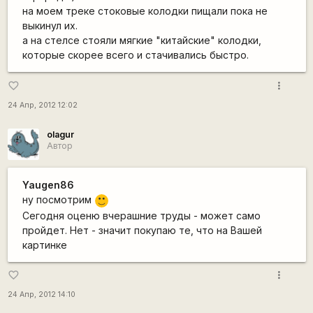
на моем треке стоковые колодки пищали пока не
выкинул их.
а на стелсе стояли мягкие "китайские" колодки,
которые скорее всего и стачивались быстро.
more_vert
favorite_border
24 Апр, 2012 12:02
olagur
Автор
Yaugen86
ну посмотрим
:)
Сегодня оценю вчерашние труды - может само
пройдет. Нет - значит покупаю те, что на Вашей
картинке
more_vert
favorite_border
24 Апр, 2012 14:10