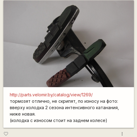
http://parts.velomir.by/catalog/view/1269/
тормозят отлично, не скрипят, по износу на фото:
вверху колодка 2 сезона интенсивного катанания,
ниже новая.
(колодка с износом стоит на заднем колесе)
more_vert
favorite_border