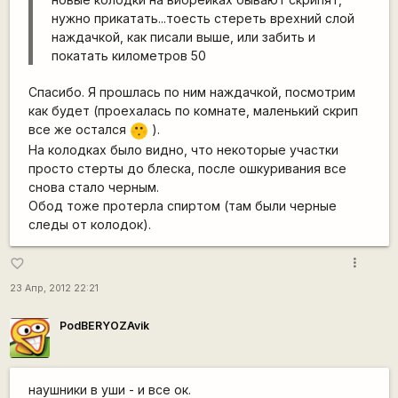
нужно прикатать...тоесть стереть врехний слой
наждачкой, как писали выше, или забить и
покатать километров 50
Спасибо. Я прошлась по ним наждачкой, посмотрим
как будет (проехалась по комнате, маленький скрип
все же остался
).
:-[
На колодках было видно, что некоторые участки
просто стерты до блеска, после ошкуривания все
снова стало черным.
Обод тоже протерла спиртом (там были черные
следы от колодок).
more_vert
favorite_border
23 Апр, 2012 22:21
PodBERYOZAvik
наушники в уши - и все ок.