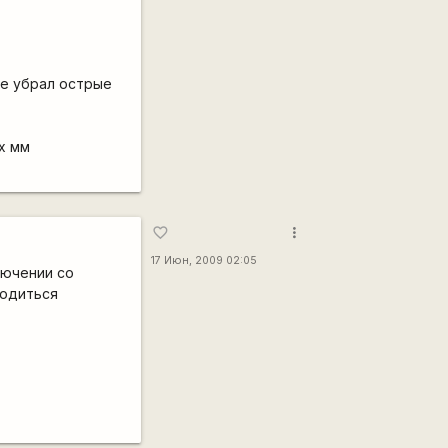
.е убрал острые
х мм
more_vert
favorite_border
17 Июн, 2009 02:05
ключении со
ходиться