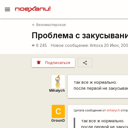
menu
Веломастерская
arrow_back
Проблема с закусыван
6 245
Новое сообщение:
Antoxa
20 Июн, 200
visibility
notifications_active
share
Подписаться
так все ж нормально.
после первой не закусыва
Mihalych
С
Цитата сообщения от
mihalych
отпр
GrounD
так все ж нормально.
после первой не закус