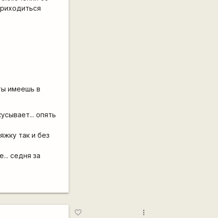
приходиться
ты имеешь в
усывает... опять
яжку так и без
... седня за
more_vert
favorite_border