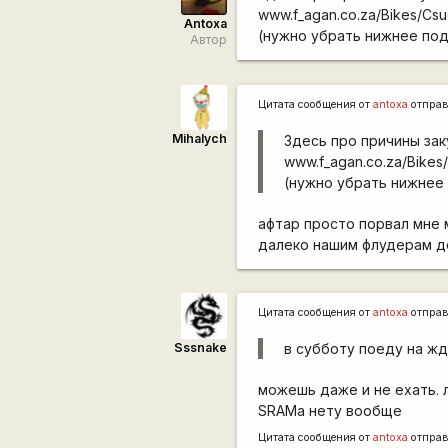
www.f_agan.co.za/Bikes/Csu
Antoxa
(нужно убрать нижнее под
Автор
Цитата сообщения от
antoxa
отправ
Mihalych
Здесь про причины зак
www.f_agan.co.za/Bikes
(нужно убрать нижнее 
афтар просто порвал мне м
далеко нашим флудерам до
Цитата сообщения от
antoxa
отправ
Sssnake
в субботу поеду на ж
можешь даже и не ехать. 
SRAMа нету вообще
Цитата сообщения от
antoxa
отправ