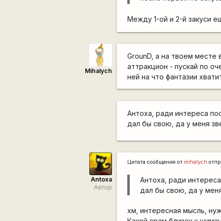
Между 1-ой и 2-й закуси 
GrounD, а на твоем месте 
аттракцион - пускай по оч
Mihalych
ней на что фантазии хватит
Антоха, ради интереса по
дал бы свою, да у меня зв
Цитата сообщения от
mihalych
отпр
Antoxa
Антоха, ради интереса
Автор
дал бы свою, да у мен
хм, интересная мысль, ну
Какой срам близок к шима