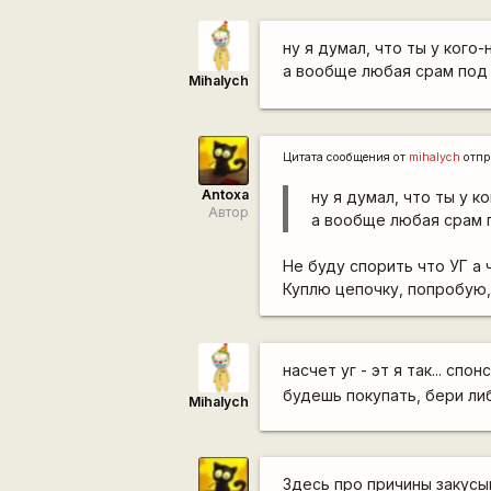
ну я думал, что ты у кого-
а вообще любая срам под
Mihalych
Цитата сообщения от
mihalych
отпр
Antoxa
ну я думал, что ты у к
Автор
а вообще любая срам 
Не буду спорить что УГ а 
Куплю цепочку, попробую,
насчет уг - эт я так... с
будешь покупать, бери либ
Mihalych
Здесь про причины закусыв