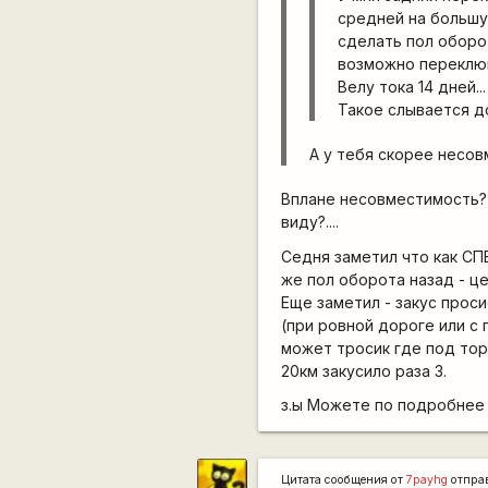
средней на большу
сделать пол оборота
возможно переклю
Велу тока 14 дней..
Такое слывается дов
А у тебя скорее несов
Вплане несовместимость? 
виду?....
Седня заметил что как СП
же пол оборота назад - це
Еще заметил - закус проси
(при ровной дороге или с го
может тросик где под торма
20км закусило раза 3.
з.ы Можете по подробнее
Цитата сообщения от
7payhg
отпра