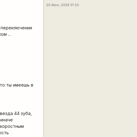
20 Июн, 2009 01:20
ри переключении
м ...
что ты имеешь в
везда 44 зуба,
 иначе
 скоростным
ость