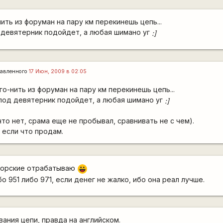
нить из форуман на пару км перекинешь цепь...
 девятерник подойдет, а любая шимано уг
:]
авленного
17 Июн, 2009 в 02:05
ого-нить из форуман на пару км перекинешь цепь...
под девятерник подойдет, а любая шимано уг
:]
что нет, срама еще не пробывал, сравнивать не с чем).
 если что продам.
понсорские отрабатываю
|-))
о 951 либо 971, если денег не жалко, ибо она реал лучше.
ания цепи, правда на английском.