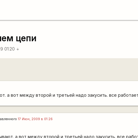
ием цепи
9 01:20
arrow_downward
ют. а вот между второй и третьей надо закусить. все работае
авленного
17 Июн, 2009 в 01:26
ывают. а вот между второй и третьей надо закусить. все раб