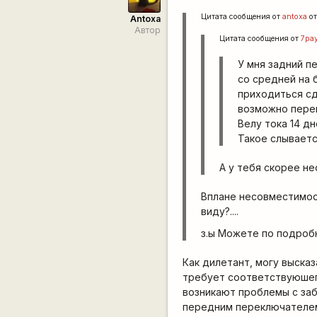
Цитата сообщения от
antoxa
от
Antoxa
Автор
Цитата сообщения от
7pa
У мня задний пе
со средней на 
приходиться сде
возможно пере
Велу тока 14 дне
Такое слывается
А у тебя скорее н
Вплане несовместимост
виду?....
з.ы Можете по подроб
Как дилетант, могу высказ
требует соответствуюшего
возникают проблемы с заб
передним переключателем