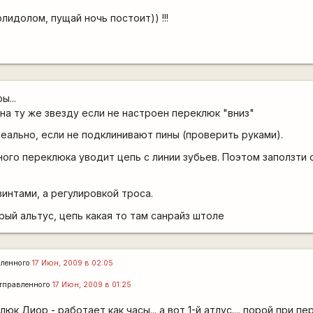
лидолом, пущай ночь постоит)) !!!
ы...
на ту же звезду если не настроен переклюк "вниз"
реально, если не подклинивают пины (проверить руками).
ого переклюка уводит цепь с линии зубьев. Поэтом заползти 
винтами, а регулировкой троса.
рый альтус, цепь какая то там санрайз штоле
ленного
17 Июн, 2009 в 02:05
тправленного
17 Июн, 2009 в 01:25
юк Диор - работает как часы... а вот 1-й атлус.... порой при п