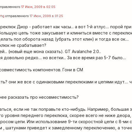
правленного
17 Июн, 2009 в 02:05
yhg
отправленного
17 Июн, 2009 в 01:25
реклюк Диор - работает как часы... а вот 1-й атлус.... порой п
большую цепь тоже закусывает и клиниться вместе с переклюко
лать пол оборота назад (убрать этот клин) и тогда все ок....
клюк не срабатывает?
й... (новый еще мона сказать). GT Avalanche 2.0..
 довольно редко.... но всетки... За все время раз 5-7 было....
есовместимость компонентов. Гони в СМ
ь? они же все с одинаковыми переклюками и цепями идут.... 
нее расказать про несовместимость?
аться, если не так поправьте кто-нибудь. Например, большая з
 уровня переднего переклюка, скорее всего не ниже деора,
росом цепи. Или использование 9-ти скоростной цепи с 8-ми
 , шатунами приведет к замедленному переключению, а точн