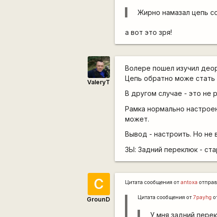
Жирно намазал цепь со
а вот это зря!
Волере пошел изучил деор
Цепь обратно може стать 
ValeryT
В другом случае - это не 
Рамка нормально настроен
может.
Вывод - настроить. Но не 
ЗЫ: Задний переклюк - ста
С
Цитата сообщения от
antoxa
отправ
Цитата сообщения от
7payhg
о
GrounD
У мня задний перекл