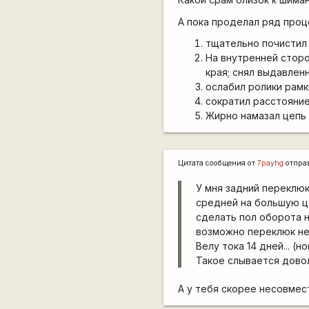
А пока проделал ряд проц
тщательно почистил
На внутренней стор
края; снял выдавлен
ослабил ролики рам
сократил расстояни
Жирно намазал цепь 
Цитата сообщения от
7payhg
отпра
У мня задний переклюк 
средней на большую це
сделать пол оборота на
возможно переклюк не
Велу тока 14 дней... (н
Такое слывается довольн
А у тебя скорее несовмес