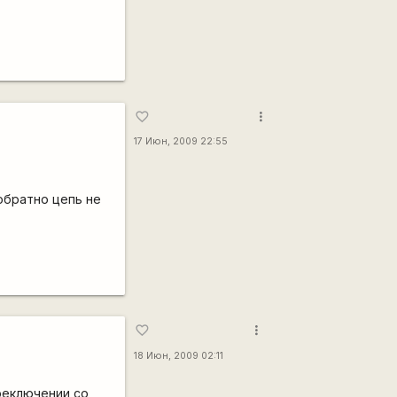
more_vert
favorite_border
17 Июн, 2009 22:55
обратно цепь не
more_vert
favorite_border
18 Июн, 2009 02:11
ереключении со