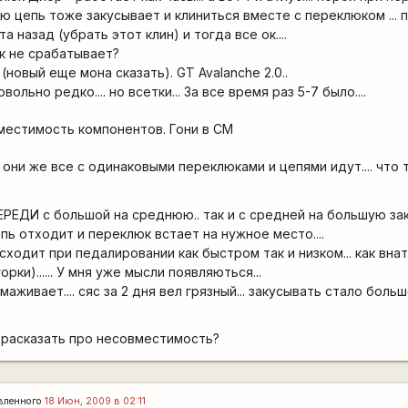
ю цепь тоже закусывает и клиниться вместе с переклюком ... 
 назад (убрать этот клин) и тогда все ок....
к не срабатывает?
. (новый еще мона сказать). GT Avalanche 2.0..
ольно редко.... но всетки... За все время раз 5-7 было....
местимость компонентов. Гони в СМ
они же все с одинаковыми переклюками и цепями идут.... что 
ЕРЕДИ с большой на среднюю.. так и с средней на большую зак
пь отходит и переклюк встает на нужное место....
сходит при педалировании как быстром так и низком... как внат
рки)...... У мня уже мысли появляються...
живает.... сяс за 2 дня вел грязный... закусывать стало больше
 расказать про несовместимость?
вленного
18 Июн, 2009 в 02:11