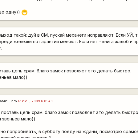
еще одну))
;D
выход такой: дуй в СМ, пускай механеги исправляют. Если УЙ, 
ереди железки по гарантии меняют. Если нет - книга жалоб и п
.
ставь цепь срам. благо замок позволяет это делать быстро.
еньев мало))
авленного
17 Июн, 2009 в 01:48
 поставь цепь срам. благо замок позволяет это делать быстро
я звеньев мало))
жно попробывать, в субботу поеду на жданы, посмотрю срамо
новской супер-нарров ?