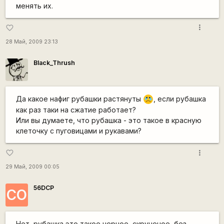
менять их.
more_vert
favorite_border
28 Май, 2009 23:13
Black_Thrush
Да какое нафиг рубашки растянуты
, если рубашка
:C
как раз таки на сжатие работает?
Или вы думаете, что рубашка - это такое в красную
клеточку с пуговицами и рукавами?
more_vert
favorite_border
29 Май, 2009 00:05
56DCP
CO
Нет, рубашка это такое черное, скрученое, без