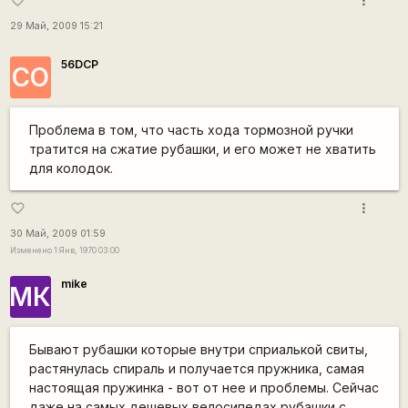
more_vert
favorite_border
29 Май, 2009 15:21
56DCP
CO
Проблема в том, что часть хода тормозной ручки
тратится на сжатие рубашки, и его может не хватить
для колодок.
more_vert
favorite_border
30 Май, 2009 01:59
Изменено 1 Янв, 1970 03:00
mike
МК
Бывают рубашки которые внутри сприалькой свиты,
растянулась спираль и получается пружника, самая
настоящая пружинка - вот от нее и проблемы. Сейчас
даже на самых дешевых велосипедах рубашки с