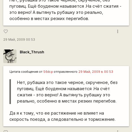
пуговиц. Ещё боуденом называется .На счёт сжатия -
это верно! А вытянуть рубашку это реально,
особенно в местах резких перегибов.
more_vert
favorite_border
29 Май, 2009 00:53
Black_Thrush
Цитата сообщения от
56dcp
отправленного
29 Май, 2009 в 00:53
Нет, рубашка это такое черное, скрученое, без
пуговиц. Ещё боуденом называется .На счёт
сжатия - это верно! А вытянуть рубашку это
реально, особенно в местах резких перегибов.
Да я к тому, что ее растяжение не влияет на
скорость поезда, а следовательно и торможение.