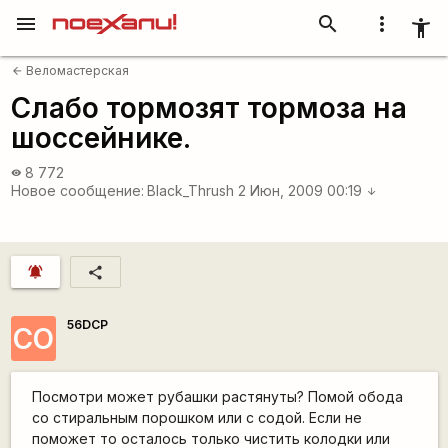
menu
search
more_vert
accessibility_new
Веломастерская
arrow_back
Слабо тормозят тормоза на
шоссейнике.
8 772
visibility
Новое сообщение:
Black_Thrush
2 Июн, 2009 00:19
arrow_downward
notifications_active
share
56DCP
CO
Посмотри может рубашки растянуты? Помой обода
со стиральным порошком или с содой. Если не
поможет то осталось только чистить колодки или