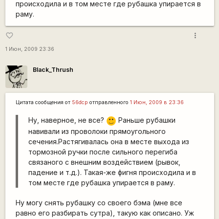
происходила и в том месте где рубашка упирается в
раму.
more_vert
favorite_border
1 Июн, 2009 23:36
Black_Thrush
Цитата сообщения от
56dcp
отправленного
1 Июн, 2009 в 23:36
Ну, наверное, не все?
Раньше рубашки
:)
навивали из проволоки прямоугольного
сечения.Растягивалась она в месте выхода из
тормозной ручки после сильного перегиба
связаного с внешним воздействием (рывок,
падение и т.д.). Такая-же фигня происходила и в
том месте где рубашка упирается в раму.
Ну могу снять рубашку со своего бэма (мне все
равно его разбирать сутра), такую как описано. Уж