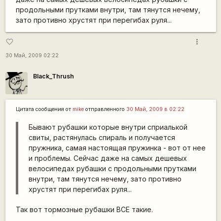
продольными прутками внутри, там тянутся нечему,
зато противно хрустят при перегибах руля...
more_vert
favorite_border
30 Май, 2009 02:22
Black_Thrush
Цитата сообщения от
mike
отправленного
30 Май, 2009 в 02:22
Бывают рубашки которые внутри сприалькой
свиты, растянулась спираль и получается
пружника, самая настоящая пружинка - вот от нее
и проблемы. Сейчас даже на самых дешевых
велосипедах рубашки с продольными прутками
внутри, там тянутся нечему, зато противно
хрустят при перегибах руля...
Так вот тормозные рубашки ВСЕ такие.