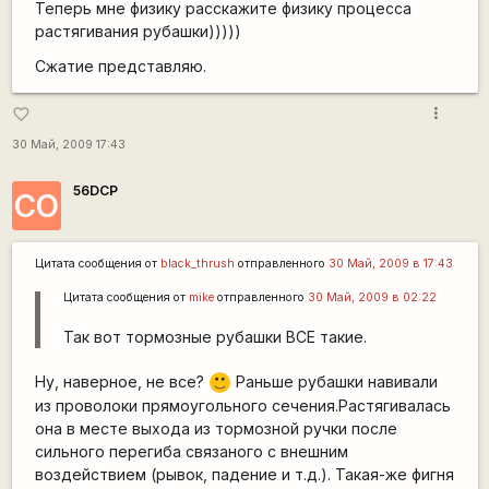
Теперь мне физику расскажите физику процесса
растягивания рубашки)))))
Сжатие представляю.
more_vert
favorite_border
30 Май, 2009 17:43
56DCP
CO
Цитата сообщения от
black_thrush
отправленного
30 Май, 2009 в 17:43
Цитата сообщения от
mike
отправленного
30 Май, 2009 в 02:22
Так вот тормозные рубашки ВСЕ такие.
Ну, наверное, не все?
Раньше рубашки навивали
:)
из проволоки прямоугольного сечения.Растягивалась
она в месте выхода из тормозной ручки после
сильного перегиба связаного с внешним
воздействием (рывок, падение и т.д.). Такая-же фигня