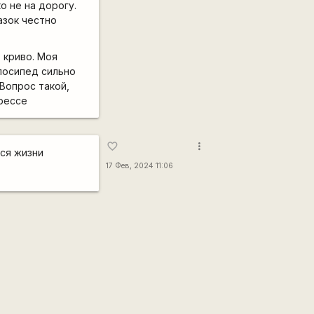
о не на дорогу.
азок честно
 криво. Моя
елосипед сильно
 Вопрос такой,
прессе
more_vert
favorite_border
лся жизни
17 Фев, 2024 11:06