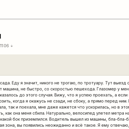
и
11:06
arrow_downward
ада. Еду я значит, никого не трогаю, по тротуару. Тут выезд с
т машина, не быстро, со скоростью пешехода. Глазомер у ме
казалось до этого случая. Вижу, что я успею проехать, а если
ить, когда я окажусь не сзади, не сбоку, а прямо перед ним.
ла, так и поехала, мне даже кажется что ускорилась, но в это
ь, как она меня сбила. Натурально, велосипед улетел метра на 
какой бок приземлился. Водитель вышел из машины, бла-бла-бл
ая зона, вы появились неожиданно и всё такое. Я ему отвечаю,