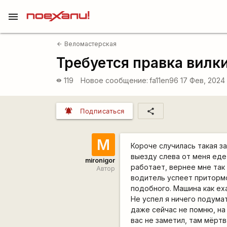
menu
Веломастерская
arrow_back
Требуется правка вилк
119
Новое сообщение:
fa11en96
17 Фев, 2024 
visibility
notifications_active
share
Подписаться
M
Короче случилась такая зас
выезду слева от меня еде
mironigor
работает, вернее мне так 
Автор
водитель успеет притормоз
подобного. Машина как еха
Не успел я ничего подумат
даже сейчас не помню, на 
вас не заметил, там мёртв