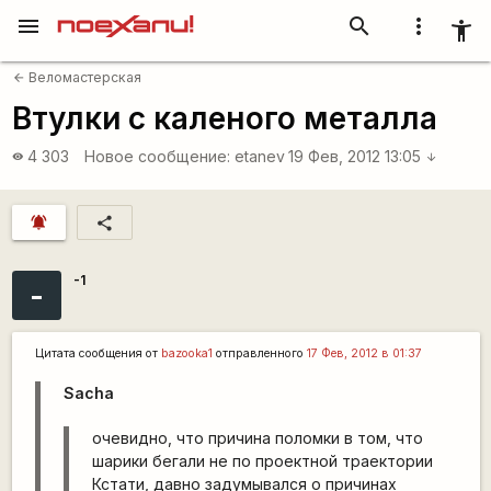
menu
search
more_vert
accessibility_new
Веломастерская
arrow_back
Втулки с каленого металла
4 303
Новое сообщение:
etanev
19 Фев, 2012 13:05
visibility
arrow_downward
notifications_active
share
-1
-
Цитата сообщения от
bazooka1
отправленного
17 Фев, 2012 в 01:37
Sacha
очевидно, что причина поломки в том, что
шарики бегали не по проектной траектории
Кстати, давно задумывался о причинах