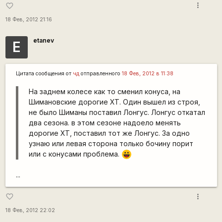
more_vert
favorite_border
18 Фев, 2012 21:16
etanev
E
Цитата сообщения от
чд
отправленного
18 Фев, 2012 в 11:38
На заднем колесе как то сменил конуса, на
Шимановские дорогие ХТ. Один вышел из строя,
не было Шиманы поставил Лонгус. Лонгус откатал
два сезона. в этом сезоне надоело менять
дорогие ХТ, поставил тот же Лонгус. За одно
узнаю или левая сторона только бочину порит
или с конусами проблема.
|-))
...
more_vert
favorite_border
18 Фев, 2012 22:02