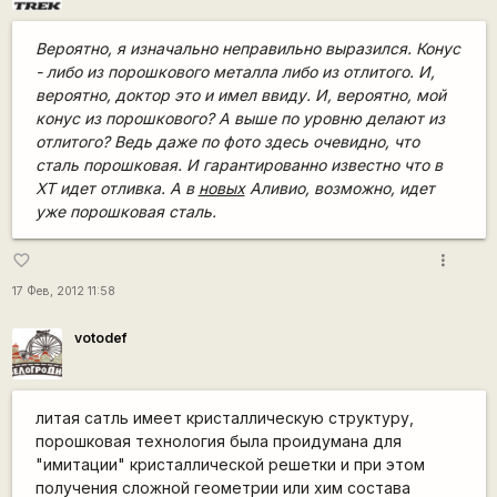
Вероятно, я изначально неправильно выразился. Конус
- либо из порошкового металла либо из отлитого. И,
вероятно, доктор это и имел ввиду. И, вероятно, мой
конус из порошкового? А выше по уровню делают из
отлитого? Ведь даже по фото здесь очевидно, что
сталь порошковая. И гарантированно известно что в
ХТ идет отливка. А в
новых
Аливио, возможно, идет
уже порошковая сталь.
more_vert
favorite_border
17 Фев, 2012 11:58
votodef
литая сатль имеет кристаллическую структуру,
порошковая технология была проидумана для
"имитации" кристаллической решетки и при этом
получения сложной геометрии или хим состава