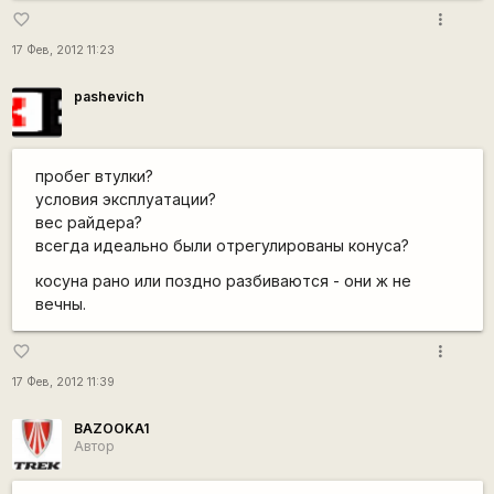
more_vert
favorite_border
17 Фев, 2012 11:23
pashevich
пробег втулки?
условия эксплуатации?
вес райдера?
всегда идеально были отрегулированы конуса?
косуна рано или поздно разбиваются - они ж не
вечны.
more_vert
favorite_border
17 Фев, 2012 11:39
BAZOOKA1
Автор