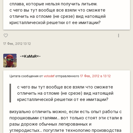
сплава, которые нельзя получить литьем.
с чего вы тут вообще все взяли что сможете
отличить на отломе (не срезе) вид натоящей
кристаллической решетки от ее имитации?
more_vert
favorite_border
17 Фев, 2012 13:12
-=KaMaR=-
Цитата сообщения от
votodef
отправленного
17 Фев, 2012 в 13:12
с чего вы тут вообще все взяли что сможете
отличить на отломе (не срезе) вид натоящей
кристаллической решетки от ее имитации?
визуально отличить можно, если есть опыт работы с
порошковыми сталями... вот только стоят эти стали в
разы дороже обычных легированных и
углеродистых... погуглите технологию производства