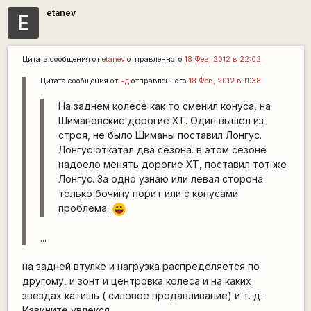
etanev
E
Цитата сообщения от
etanev
отправленного
18 Фев, 2012 в 22:02
Цитата сообщения от
чд
отправленного
18 Фев, 2012 в 11:38
На заднем колесе как то сменил конуса, на
Шимановские дорогие ХТ. Один вышел из
строя, не было Шиманы поставил Лонгус.
Лонгус откатал два сезона. в этом сезоне
надоело менять дорогие ХТ, поставил тот же
Лонгус. За одно узнаю или левая сторона
только бочину порит или с конусами
проблема.
|-))
...
на задней втулке и нагрузка распределяется по
другому, и зонт и центровка колеса и на каких
звездах катишь ( силовое продавливание) и т. д .
Извините увлекся