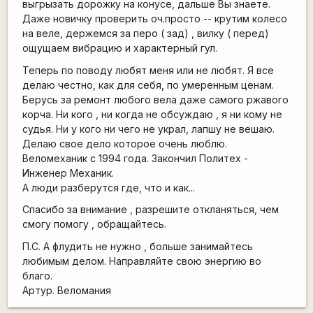
выгрызать дорожку на конусе, дальше Вы знаете.
Даже новичку проверить оч.просто -- крутим колесо
на веле, держемся за перо ( зад) , вилку ( перед)
ощущаем вибрацию и характерный гул.
Теперь по поводу любят меня или не любят. Я все
делаю честно, как для себя, по умеренным ценам.
Берусь за ремонт любого вела даже самого ржавого
корча. Ни кого , ни когда не обсуждаю , я ни кому не
судья. Ни у кого ни чего не украл, лапшу не вешаю.
Делаю свое дело которое очень люблю.
Веломеханик с 1994 года. Закончил Политех -
Инженер Механик.
А люди разберутся где, что и как...
Спасибо за внимание , разрешите откланяться, чем
смогу помогу , обращайтесь.
П.С. А флудить не нужно , больше занимайтесь
любимым делом. Направляйте свою энергию во
благо.
Артур. Веломания