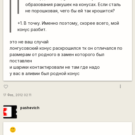
образования ракушек на конусах. Если сталь
не порошковая, чего бы ей так крошится?
+1. В точку. Именно поэтому, скорее всего, мой
конус разбит.
это не ваш случай
лонгусовский конус раскрошился тк он отличался по
размерам от родного в замен которого был
поставлен
и шарики контактировали не там где надо
у вас в аливии был родной конус
more_vert
favorite_border
17 Фев, 2012 02:11
pashevich
:)