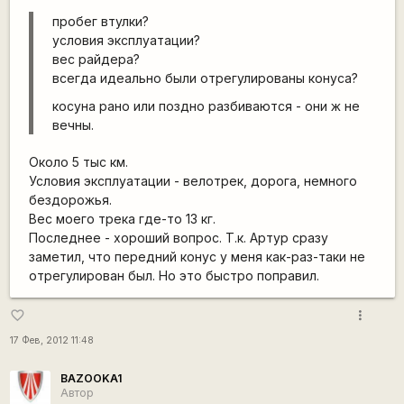
пробег втулки?
условия эксплуатации?
вес райдера?
всегда идеально были отрегулированы конуса?
косуна рано или поздно разбиваются - они ж не
вечны.
Около 5 тыс км.
Условия эксплуатации - велотрек, дорога, немного
бездорожья.
Вес моего трека где-то 13 кг.
Последнее - хороший вопрос. Т.к. Артур сразу
заметил, что передний конус у меня как-раз-таки не
отрегулирован был. Но это быстро поправил.
more_vert
favorite_border
17 Фев, 2012 11:48
BAZOOKA1
Автор