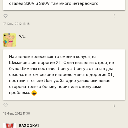
сталей S30V и S90V там много интересного.
more_vert
favorite_border
17 Фев, 2012 13:18
чд_
На заднем колесе как то сменил конуса, на
Шимановские дорогие ХТ. Один вышел из строя, не
было Шиманы поставил Лонгус. Лонгус откатал два
сезона. в этом сезоне надоело менять дорогие ХТ,
поставил тот же Лонгус. За одно узнаю или левая
сторона только бочину порит или с конусами
проблема.
|-))
more_vert
favorite_border
18 Фев, 2012 11:38
BAZOOKA1