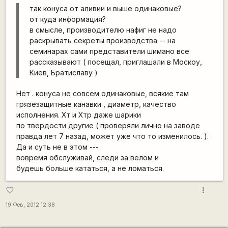
так конуса от аливии и выше одинаковые?
от куда информация?
в смысле, производителю нафиг не надо
раскрывать секреты производства -- на
семинарах сами представители шимано все
рассказывают ( посещал, приглашали в Москоу,
Киев, Братиславу )
Нет . конуса не совсем одинаковые, всякие там
грязезащитные канавки , диаметр, качество
исполнения. Хт и Хтр даже шарики
по твердости другие ( проверяли лично на заводе
правда лет 7 назад, может уже что то изменилось. ).
Да и суть не в этом ---
вовремя обслуживай, следи за велом и
будешь больше кататься, а не ломаться.
more_vert
favorite_border
19 Фев, 2012 12:38