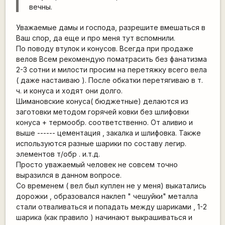
вечны.
Уважаемые дамы и господа, разрешите вмешаться в
Ваш спор, да еще и про меня тут вспомнили.
По поводу втулок и конусов. Всегда при продаже
велов Всем рекомендую поматрасить без фанатизма
2-3 сотни и милости просим на перетяжку всего вела
( даже настаиваю ). После обкатки перетягиваю в т.
ч. и конуса и ходят они долго.
Шимановские конуса( бюджетные) делаются из
заготовки методом горячей ковки без шлифовки
конуса + термообр. соответственно. От аливио и
выше ------ цементация , закалка и шлифовка. Также
используются разные шарики по составу легир.
элементов т/обр . и.т.д.
Просто уважаемый человек не совсем точно
выразился в данном вопросе.
Со временем ( вел был куплен не у меня) выкатались
дорожки , образовался наклеп " чешуйки" металла
стали отваливаться и попадать между шариками , 1-2
шарика (как правило ) начинают выкрашиваться и