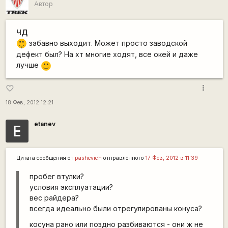
Автор
ЧД
|-)
забавно выходит. Может просто заводской
_)
дефект был? На хт многие ходят, все окей и даже
лучше
:)
more_vert
favorite_border
18 Фев, 2012 12:21
etanev
E
Цитата сообщения от
pashevich
отправленного
17 Фев, 2012 в 11:39
пробег втулки?
условия эксплуатации?
вес райдера?
всегда идеально были отрегулированы конуса?
косуна рано или поздно разбиваются - они ж не