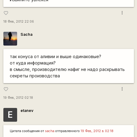
more_vert
favorite_border
18 Фев, 2012 22:06
Sacha
так конуса от аливии и выше одинаковые?
от куда информация?
в смысле, производителю нафиг не надо раскрывать
секреты производства
more_vert
favorite_border
19 Фев, 2012 02:18
etanev
E
Цитата сообщения от
sacha
отправленного
19 Фев, 2012 в 02:18