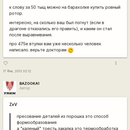
к слову за 50 тыщ можно на барахолке купить ровный
ротор.
интересно, на сколько ваш был погнут (если в
драгоне отказались его править), и каким он стал
после выравнивания.
про 475е втулки вам уже несколько человек
написало. верьте докторам
;)
more_vert
favorite_border
17 Фев, 2012 02:12
BAZOOKA1
Автор
ZxV
пресование деталей из порошка это способ
формообразования
а "каленый" тоесть закалка это термообработка