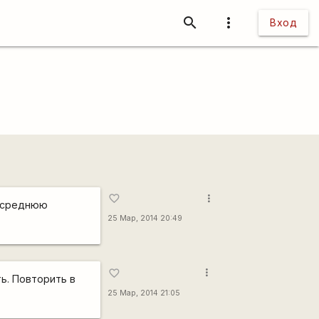
search
more_vert
Вход
more_vert
favorite_border
ь среднюю
25 Мар, 2014 20:49
more_vert
favorite_border
ь. Повторить в
25 Мар, 2014 21:05