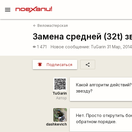
menu
Веломастерская
arrow_back
Замена средней (32t) 
1 471
Новое сообщение:
TuGarin
31 Мар, 2014
visibility
notifications_active
share
Подписаться
Какой алгоритм действий
звезду?
TuGarin
Автор
Нет. Просто открутить бо
обратном порядке.
dashkevich