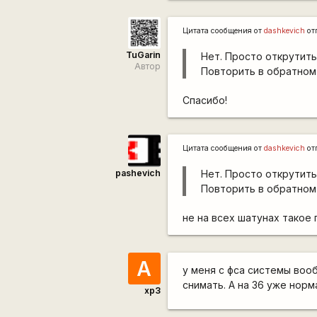
Цитата сообщения от
dashkevich
от
TuGarin
Нет. Просто открутить
Автор
Повторить в обратном
Спасибо!
Цитата сообщения от
dashkevich
от
pashevich
Нет. Просто открутить
Повторить в обратном
не на всех шатунах такое
А
у меня с фса системы воо
снимать. А на 36 уже норм
xp3