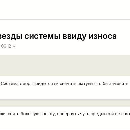
звезды системы ввиду износа
 09:12
arrow_downward
? Система деор. Придется ли снимать шатуны что бы заменит
нки, снять большую звезду, повернуть чуть среднюю и её снят