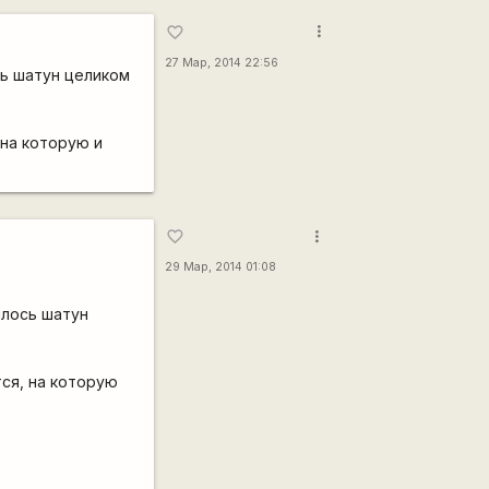
more_vert
favorite_border
27 Мар, 2014 22:56
сь шатун целиком
 на которую и
more_vert
favorite_border
29 Мар, 2014 01:08
шлось шатун
тся, на которую