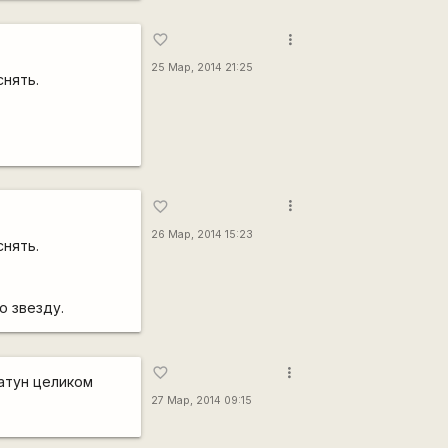
more_vert
favorite_border
25 Мар, 2014 21:25
снять.
more_vert
favorite_border
26 Мар, 2014 15:23
снять.
ю звезду.
more_vert
favorite_border
шатун целиком
27 Мар, 2014 09:15