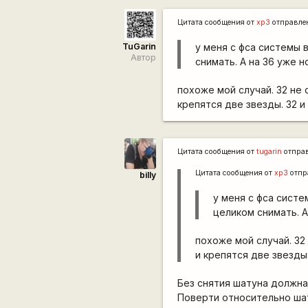
Цитата сообщения от
xp3
отправле
TuGarin
у меня с фса системы 
Автор
снимать. А на 36 уже 
похоже мой случай. 32 не 
крепятся две звезды. 32 и
Цитата сообщения от
tugarin
отпра
Цитата сообщения от
xp3
отпр
billy
у меня с фса сист
целиком снимать. А
похоже мой случай. 32
и крепятся две звезды.
Без снятия шатуна должна
Поверти относительно ша