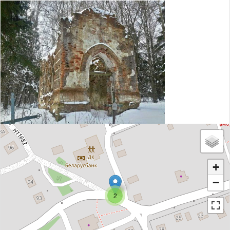
+
−
2