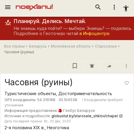
menu
search
more_vert
accessibility_new
Планируй. Делись. Мечтай.
Не знаешь куда пойти? — выбери. Знаешь? — поделись.
Подробнее о Геоточках читай
в Инфоцентре
.
Все страны
Беларусь
Могилёвская область
Староселье
Часовня (руины)
notifications_active
more_vert
Часовня (руины)
favorite_border
Туристические объекты, Достопримечательность
GPS координаты:
54.319188
30.104538
! Координаты требуют
уточнения
Информация предоставлена
Глобус Беларуси
Источник и подробности:
globustut.by/starosele_shklov/chapel
Дата последней правки: Вс, 20 Дек, 2020
2-я половина XIX в., Неоготика