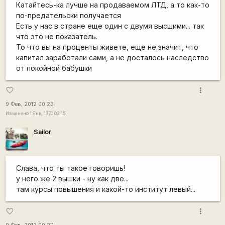
Катайтесь-ка лучше на продаваемом ЛТД, а то как-то
по-предательски получается
Есть у нас в стране еще один с двумя высшими... так
что это не показатель.
То что вы на проценты живете, еще не значит, что
капитал заработали сами, а не досталось наследство
от покойной бабушки
more_vert
favorite_border
9 Фев, 2012 00:23
Изменено 1 Янв, 1970 03:15
Sailor
Слава, что ты такое говоришь!
у него же 2 вышки - ну как две...
там курсы повышения и какой-то институт левый...
more_vert
favorite_border