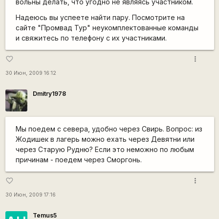
вольны делать, что угодно не являясь участником.
Надеюсь вы успеете найти пару. Посмотрите на
сайте "Промвад Тур" неукомплектованные команды
и свяжитесь по телефону с их участниками.
more_vert
favorite_border
30 Июн, 2009 16:12
Dmitry1978
Мы поедем с севера, удобно через Свирь. Вопрос: из
Жодишек в лагерь можно ехать через Девятни или
через Старую Рудню? Если это неможно по любым
причинам - поедем через Сморгонь.
more_vert
favorite_border
30 Июн, 2009 17:16
Temus5