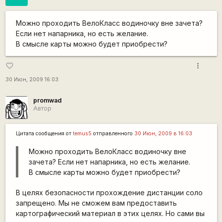
Можно проходить ВелоКласс водиночку вне зачета?
Если нет напарника, но есть желание.
В смысле карты можно будет приобрести?
more_vert
favorite_border
30 Июн, 2009 16:03
promwad
Автор
Цитата сообщения от
temus5
отправленного
30 Июн, 2009 в 16:03
Можно проходить ВелоКласс водиночку вне
зачета? Если нет напарника, но есть желание.
В смысле карты можно будет приобрести?
В целях безопасности прохождение дистанции соло
запрещено. Мы не сможем вам предоставить
картографический материал в этих целях. Но сами вы