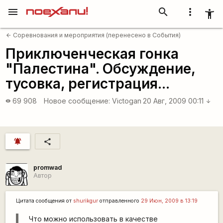
menu
search
more_vert
accessibility_new
Соревнования и мероприятия (перенесено в События)
arrow_back
Приключенческая гонка
"Палестина". Обсуждение,
тусовка, регистрация...
69 908
Новое сообщение:
Victogan
20 Авг, 2009 00:11
visibility
arrow_downward
notifications_active
share
promwad
Автор
Цитата сообщения от
shurikgur
отправленного
29 Июн, 2009 в 13:19
Что можно использовать в качестве