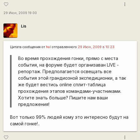
more_vert
favorite_border
29 Июн, 2009 19:00
Lis
Цитата сообщения от
hol
отправленного
29 Июн, 2009 в 10:23
Во время прохождения гонки, прямо с места
события, на форуме будет организаван LIVE -
репортаж. Предполагается освещать все
события этой грандиозной экспедиционки, а так
же будет вестись online сплит-таблица
прохождения этапов командами-участниками.
Хотите знать больше? Пишите нам ваши
предложения!
Вот только 99% людей кому это интересно будут на
самой гонке!..
more_vert
favorite_border