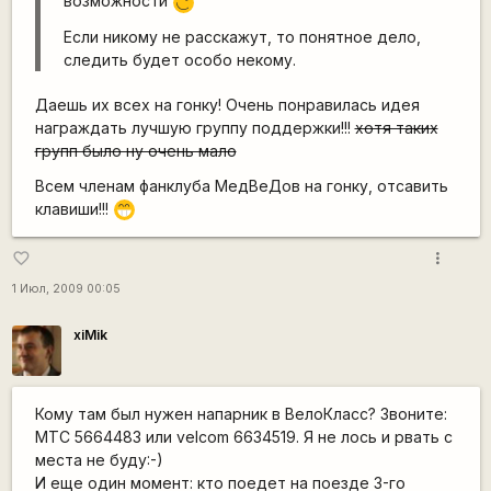
возможности
;)
Если никому не расскажут, то понятное дело,
следить будет особо некому.
Даешь их всех на гонку! Очень понравилась идея
награждать лучшую группу поддержки!!!
хотя таких
групп было ну очень мало
Всем членам фанклуба МедВеДов на гонку, отсавить
клавиши!!!
;D
more_vert
favorite_border
1 Июл, 2009 00:05
xiMik
Кому там был нужен напарник в ВелоКласс? Звоните:
МТС 5664483 или velcom 6634519. Я не лось и рвать с
места не буду:-)
И еще один момент: кто поедет на поезде 3-го