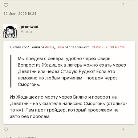
more_vert
favorite_border
30 Июн, 2009 19:24
promwad
Автор
Цитата сообщения от
dersu_uzala
отправленного
30 Июн, 2009 в 17:16
Мы поедем с севера, удобно через Свирь.
Вопрос: из Жодишек в лагерь можно ехать через
Девятни или через Старую Рудню? Если это
неможно по любым причинам - поедем через
Сморгонь.
Из Жодишек по мосту через Вилию и поворот на
Девятни - на указателе написано Сморгонь (столько-
то км). Там идет грейдер, который проезжаем на
авто без проблем.
more_vert
favorite_border