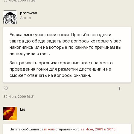
30 Июн, 2009 19:26
promwad
Автор
Уважаемые участники гонки. Просьба сегодня и
завтра до обеда задать все вопросы которые у вас
накопились или на которые по каким-то причинам вы
не получили ответ.
Завтра часть организаторов выезжает на место
проведения гонки для разметки дистанции и не
сможет отвечать на вопросы он-лайн.
more_vert
favorite_border
30 Июн, 2009 19:31
Lis
Цитата сообщения от
miкола
отправленного
29 Июн, 2009 в 20:16