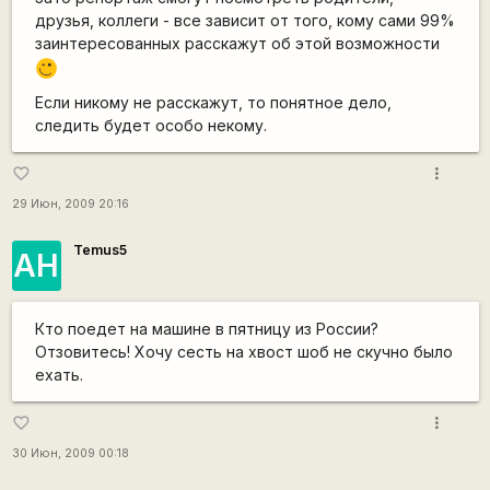
друзья, коллеги - все зависит от того, кому сами 99%
заинтересованных расскажут об этой возможности
;)
Если никому не расскажут, то понятное дело,
следить будет особо некому.
more_vert
favorite_border
29 Июн, 2009 20:16
Temus5
АН
Кто поедет на машине в пятницу из России?
Отзовитесь! Хочу сесть на хвост шоб не скучно было
ехать.
more_vert
favorite_border
30 Июн, 2009 00:18