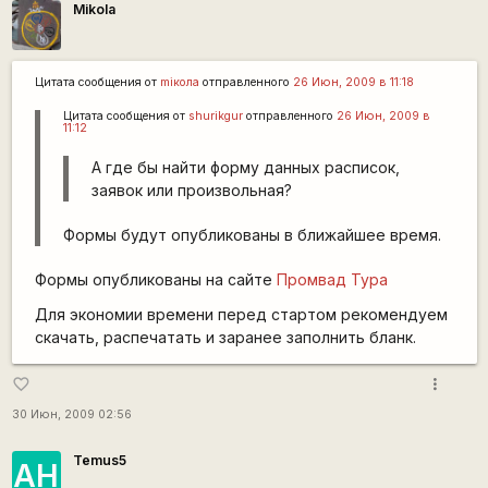
Mikola
Цитата сообщения от
miкола
отправленного
26 Июн, 2009 в 11:18
Цитата сообщения от
shurikgur
отправленного
26 Июн, 2009 в
11:12
А где бы найти форму данных расписок,
заявок или произвольная?
Формы будут опубликованы в ближайшее время.
Формы опубликованы на сайте
Промвад Тура
Для экономии времени перед стартом рекомендуем
скачать, распечатать и заранее заполнить бланк.
more_vert
favorite_border
30 Июн, 2009 02:56
Temus5
АН