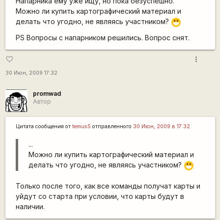
Напарника ему уже ищу, но пока безуспешно.
Можно ли купить картографический материал и
делать что угодно, не являясь участником?
:D
PS Вопросы с напарником решились. Вопрос снят.
more_vert
favorite_border
30 Июн, 2009 17:32
promwad
Автор
Цитата сообщения от
temus5
отправленного
30 Июн, 2009 в 17:32
...
Можно ли купить картографический материал и
делать что угодно, не являясь участником?
:D
Только после того, как все команды получат карты и
уйдут со старта при условии, что карты будут в
наличии.