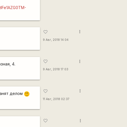
KQIFe1AZG0TM-
more_vert
favorite_border
9 Авг, 2018 14:04
more_vert
favorite_border
зная, 4.
9 Авг, 2018 17:03
more_vert
favorite_border
занят делом
:)
11 Авг, 2018 02:37
more_vert
favorite_border