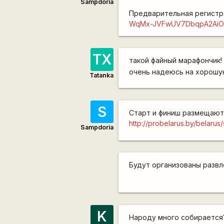
Sampdoria
Предварительная регистр
WqMx-JVFwUV7DbqpA2AiO
ТХ
такой файный марафончик
очень надеюсь на хорош
Tatanka
S
Старт и финиш размещаются
http://probelarus.by/belarus
Sampdoria
Будут организованы развл
K
Народу много собирается