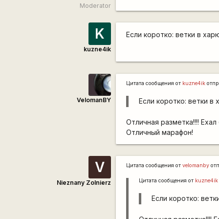
Moderator
K
Если коротко: ветки в хар
kuzne4ik
Цитата сообщения от
kuzne4ik
отпр
VelomanBY
Если коротко: ветки в 
Отличная разметка!!!! Ехал
Отличный марафон!
V
Цитата сообщения от
velomanby
от
Цитата сообщения от
kuzne4ik
Nieznany Zolnierz
Если коротко: ветк