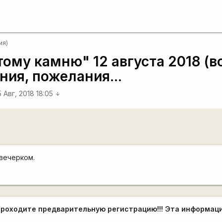
ия)
ому камню" 12 августа 2018 (в
ия, пожелания...
5 Авг, 2018 18:05
arrow_downward
вечерком.
проходите предварительную регистрацию!!! Эта информац