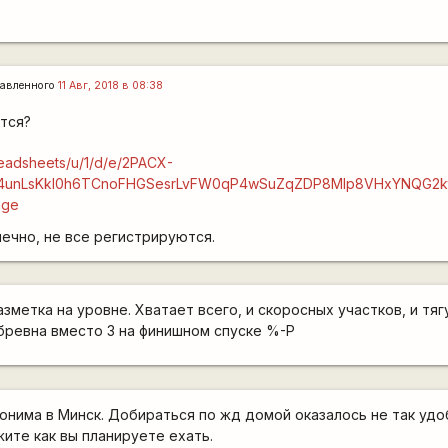
авленного
11 Авг, 2018 в 08:38
тся?
readsheets/u/1/d/e/2PACX-
4unLsKkI0h6TCnoFHGSesrLvFW0qP4wSuZqZDP8MIp8VHxYNQG2ktM
age
ечно, не все регистрируются.
азметка на уровне. Хватает всего, и скоросных участков, и тягу
 бревна вместо 3 на финишном спуске %-P
нима в Минск. Добираться по жд домой оказалось не так удо
жите как вы планируете ехать.