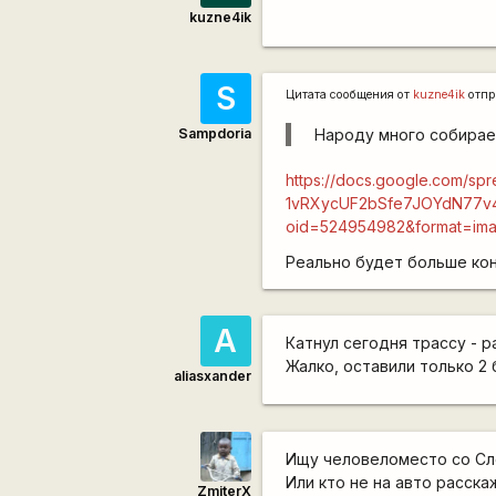
kuzne4ik
S
Цитата сообщения от
kuzne4ik
отпр
Sampdoria
Народу много собирае
https://docs.google.com/sp
1vRXycUF2bSfe7JOYdN77v
oid=524954982&format=im
Реально будет больше кон
А
Катнул сегодня трассу - р
Жалко, оставили только 2
aliasxander
Ищу человеломесто со Сло
Или кто не на авто расска
ZmiterX