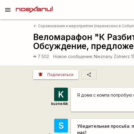
menu
Соревнования и мероприятия (перенесено в Событ
arrow_back
Веломарафон "К Разбит
Обсуждение, предложен
7 502
Новое сообщение:
Nieznany Zolnierz
1
visibility
notifications_active
share
Подписаться
K
Я дома с компа попробую 
kuzne4ik
S
Убедительная просьба: 
нас!