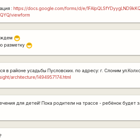
ация :
https://docs.google.com/forms/d/e/1FAIpQLSfYDyygLND9k
QYQ/viewform
! ждем
;D
ую разметку
;D
 в районе усадьбы Пусловских. по адресу: г. Слоним ул.Колхо
/sight/architecture/1494957174.html
ечения для детей! Пока родители на трассе - ребёнок будет 
?