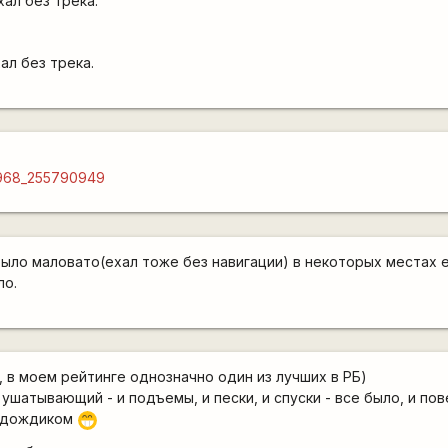
хал без трека.
ал без трека.
9968_255790949
было маловато(ехал тоже без навигации) в некоторых местах 
ло.
, в моем рейтинге однозначно один из лучших в РБ)
ушатывающий - и подъемы, и пески, и спуски - все было, и пов
о дождиком
;D