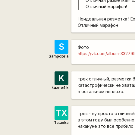
Отличная разметка!!!! Е
Отличный марафон!
Неидеальная разметка ! Ех
Отличный марафон
S
Фото
https://vk.com/album-3327
Sampdoria
K
трек отличный, разметки 
катастрофически не хвата
kuzne4ik
в остальном неплохо.
ТХ
трек - ну просто отличный
в этом году был особенно 
Tatanka
накануне это все прибил