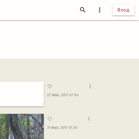
search
more_vert
Вход
more_vert
favorite_border
27 Май, 2017 07:03
more_vert
favorite_border
31 Май, 2017 01:30