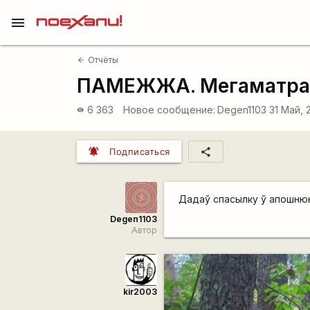
menu
Отчёты
arrow_back
ПАМЕЖЖА. Мегаматрац 
6 363
Новое сообщение:
Degen1103
31 Май, 
visibility
notifications_active
share
Подписаться
Дадаў спасылку ў апошню
Degen1103
Автор
kir2003