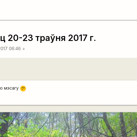
20-23 траўня 2017 г.
2017 06:46
arrow_downward
\m
ю мэсагу
/