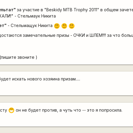
ультат"
за участие в "Beskidy MTB Trophy 2011" в общем зачет
АЛИ!" - Стельмаук Никита
ет"
- Стельмащук Никита
:)
:)
:)
остаются замечательные призы - ОЧКИ и ШЛЕМ!!!! за что боль
(пишите звоните )
будет искать нового хозяина призам.....
есту
он не будет против, а чуть что -- это я попросила.
;D