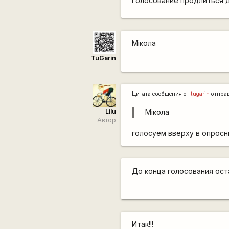
Голосование продлиться до
Мiкола
TuGarin
Цитата сообщения от
tugarin
отпра
Lilu
Мiкола
Автор
голосуем вверху в опросни
До конца голосования оста
Итак!!!