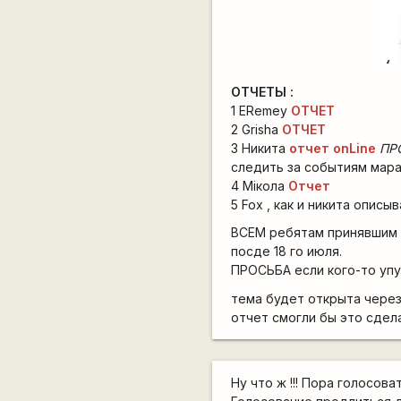
ОТЧЕТЫ :
1 ERemey
ОТЧЕТ
2 Grisha
ОТЧЕТ
3 Никита
отчет onLine
ПРО
следить за событиям мар
4 Мiкола
Отчет
5 Fox , как и никита описы
ВСЕМ ребятам принявшим 
посде 18 го июля.
ПРОСЬБА если кого-то упу
тема будет открыта через
отчет смогли бы это сделат
Ну что ж !!! Пора голосоват