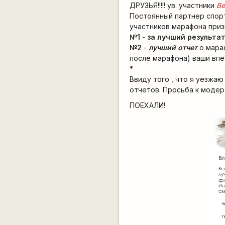
ДРУЗЬЯ!!!!! ув. участники
Be
Постоянный партнер спор
участников марафона приз
№1
-
за лучший результа
№2
-
лучший отчет
о мара
после марафона) ваши впеч
*
Ввиду того , что я уезжаю
отчетов. Просьба к модер
ПОЕХАЛИ!