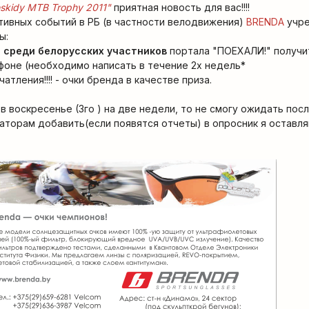
skidy MTB Trophy 2011"
приятная новость для вас!!!!
тивных событий в РБ (в частности велодвижения)
BRENDA
учре
ы:
т среди белорусских участников
портала "ПОЕХАЛИ!" получ
фоне (необходимо написать в течение 2х недель*
атления!!!! - очки бренда в качестве приза.
 в воскресенье (3го ) на две недели, то не смогу ожидать по
аторам добавить(если появятся отчеты) в опросник я оставля