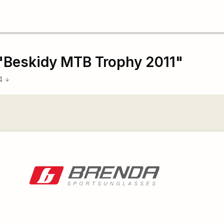
Beskidy MTB Trophy 2011"
44
arrow_downward