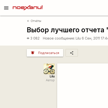
menu
Отчёты
arrow_back
Выбор лучшего отчета "
3 082
Новое сообщение:
Lilu
6 Сен, 2011 17:
visibility
notifications_active
share
Подписаться
Lilu
Автор