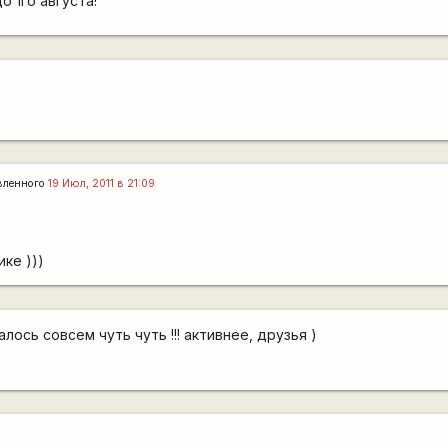
 1го августа!
вленного
19 Июл, 2011 в 21:09
ке )))
лось совсем чуть чуть !!! активнее, друзья )