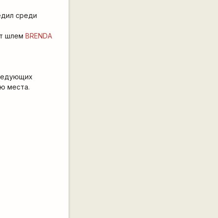
дил среди
ит шлем
BRENDA
следующих
ю места.