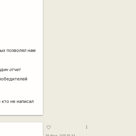
вых позволял нам
дин отчет
 победителей
 кто не написал
more_vert
favorite_border
19 Июл, 2011 19:34