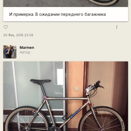
И примерка. В ожидании переднего багажника
more_vert
favorite_border
20 Фев, 2016 23:06
Marmen
Автор