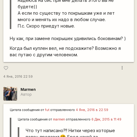
надеюсь на бис при мне делать этого вы не
будете))
А если по существу то покрышкам уже и лет
много и менять их надо в любом случае.
П.с. Скоро приедут новые.
Ну как, при замене покрышек удивились боковинам? )
Когда был куплен вел, не подскажите? Возможно я
вас путаю с другим человеком.
more_vert
favorite_border
4 Янв, 2016 22:59
Marmen
Автор
Цитата сообщения от
fut
отправленного
4 Янв, 2016 в 22:59
Цитата сообщения от
marmen
отправленного
6 Дек, 2015 в 11:49
Что тут написано?!! Нитки через которые
палец пролазит
Бред какой то.