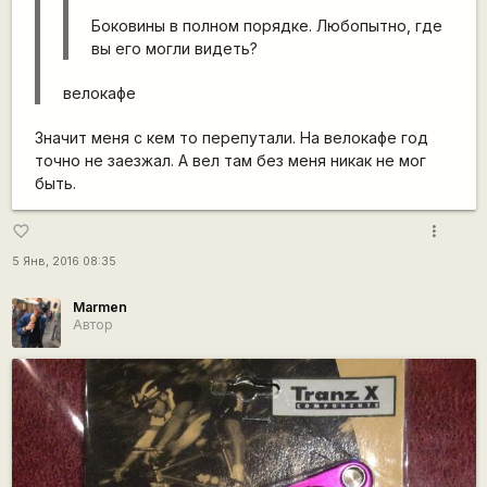
Боковины в полном порядке. Любопытно, где
вы его могли видеть?
велокафе
Значит меня с кем то перепутали. На велокафе год
точно не заезжал. А вел там без меня никак не мог
быть.
more_vert
favorite_border
5 Янв, 2016 08:35
Marmen
Автор