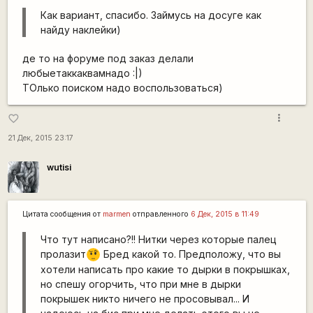
Как вариант, спасибо. Займусь на досуге как
найду наклейки)
де то на форуме под заказ делали
любыетаккаквамнадо :|)
ТОлько поиском надо воспользоваться)
more_vert
favorite_border
21 Дек, 2015 23:17
wutisi
Цитата сообщения от
marmen
отправленного
6 Дек, 2015 в 11:49
Что тут написано?!! Нитки через которые палец
пролазит
Бред какой то. Предположу, что вы
???
хотели написать про какие то дырки в покрышках,
но спешу огорчить, что при мне в дырки
покрышек никто ничего не просовывал... И