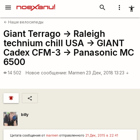
menu
search
more_vert
accessibility_new
Наши велосипеды
arrow_back
Giant Terrago -> Raleigh
technium chill USA -> GIANT
Cadex CFM-3 -> Panasonic MC
6500
14 502
Новое сообщение:
Marmen
23 Дек, 2018 13:23
visibility
arrow_downward
notifications_active
share
billy
Цитата сообщения от
marmen
отправленного
21 Дек, 2015 в 22:41