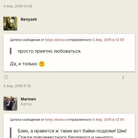
5 Апр, 2016 13:59
Benyash
Цитата сообщения от
tony\.mcross
отправленного
5 Апр, 2016 в 13:59
просто приятно любоваться.
Да, и только
:)
more_vert
favorite_border
5 Апр, 2016 17:19
Marmen
Автор
Цитата сообщения от
tony\.mcross
отправленного
5 Апр, 2016 в 13:59
Блин, а нравятся ж такие вот байки-поделки! Шик!
Среди повсеместного безликого и унылого