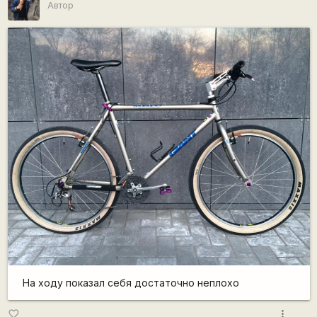
Автор
На ходу показал себя достаточно неплохо
more_vert
favorite_border