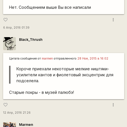
Нет. Сообщением выше Вы все написали
more_vert
favorite_border
6 Апр, 2016 01:39
Black_Thrush
Цитата сообщения от
marmen
отправленного
28 Ноя, 2015 в 16:02
Короче приехали некоторые мелкие ништяки-
усилители кантов и фиолетовый эксцентрик для
подселела.
Старые покры - в музей палюбэ!
more_vert
favorite_border
12 Апр, 2016 21:26
Marmen