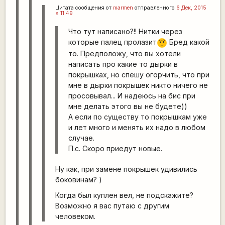
Цитата сообщения от
marmen
отправленного
6 Дек, 2015
в 11:49
Что тут написано?!! Нитки через
которые палец пролазит
Бред какой
???
то. Предположу, что вы хотели
написать про какие то дырки в
покрышках, но спешу огорчить, что при
мне в дырки покрышек никто ничего не
просовывал... И надеюсь на бис при
мне делать этого вы не будете))
А если по существу то покрышкам уже
и лет много и менять их надо в любом
случае.
П.с. Скоро приедут новые.
Ну как, при замене покрышек удивились
боковинам? )
Когда был куплен вел, не подскажите?
Возможно я вас путаю с другим
человеком.