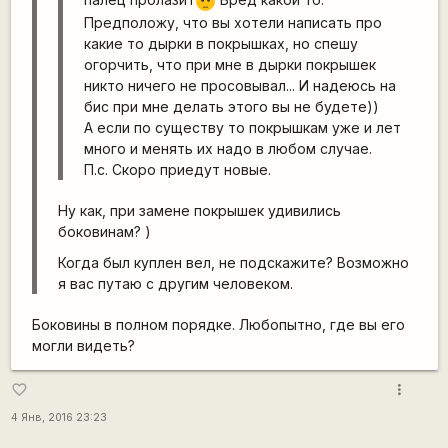
???
Предположу, что вы хотели написать про
какие то дырки в покрышках, но спешу
огорчить, что при мне в дырки покрышек
никто ничего не просовывал... И надеюсь на
бис при мне делать этого вы не будете))
А если по существу то покрышкам уже и лет
много и менять их надо в любом случае.
П.с. Скоро приедут новые.
Ну как, при замене покрышек удивились
боковинам? )
Когда был куплен вел, не подскажите? Возможно
я вас путаю с другим человеком.
Боковины в полном порядке. Любопытно, где вы его
могли видеть?
more_vert
favorite_border
4 Янв, 2016 23:23