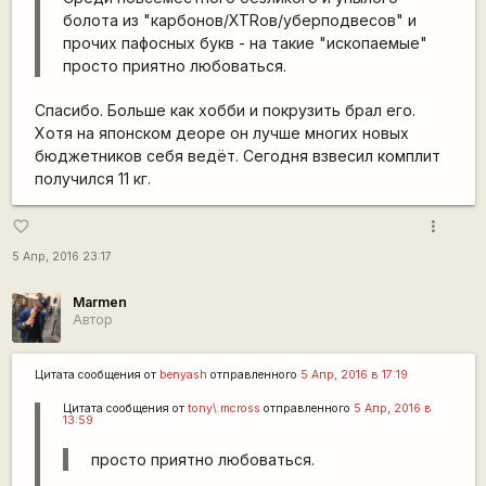
болота из "карбонов/XTRов/уберподвесов" и
прочих пафосных букв - на такие "ископаемые"
просто приятно любоваться.
Спасибо. Больше как хобби и покрузить брал его.
Хотя на японском деоре он лучше многих новых
бюджетников себя ведёт. Сегодня взвесил комплит
получился 11 кг.
more_vert
favorite_border
5 Апр, 2016 23:17
Marmen
Автор
Цитата сообщения от
benyash
отправленного
5 Апр, 2016 в 17:19
Цитата сообщения от
tony\.mcross
отправленного
5 Апр, 2016 в
13:59
просто приятно любоваться.