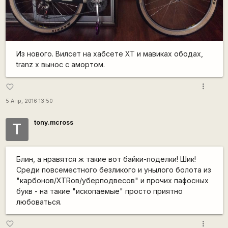
Из нового. Вилсет на хабсете ХТ и мавиках ободах,
tranz x вынос с амортом.
more_vert
favorite_border
5 Апр, 2016 13:50
tony.mcross
T
Блин, а нравятся ж такие вот байки-поделки! Шик!
Среди повсеместного безликого и унылого болота из
"карбонов/XTRов/уберподвесов" и прочих пафосных
букв - на такие "ископаемые" просто приятно
любоваться.
more_vert
favorite_border