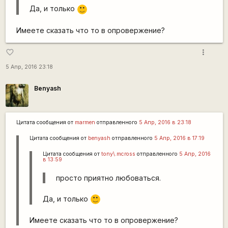
Да, и только
:)
Имеете сказать что то в опровержение?
more_vert
favorite_border
5 Апр, 2016 23:18
Benyash
Цитата сообщения от
marmen
отправленного
5 Апр, 2016 в 23:18
Цитата сообщения от
benyash
отправленного
5 Апр, 2016 в 17:19
Цитата сообщения от
tony\.mcross
отправленного
5 Апр, 2016
в 13:59
просто приятно любоваться.
Да, и только
:)
Имеете сказать что то в опровержение?