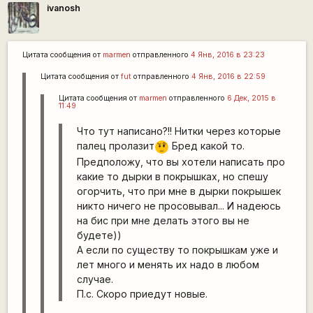
ivanosh
Цитата сообщения от
marmen
отправленного
4 Янв, 2016 в 23:23
Цитата сообщения от
fut
отправленного
4 Янв, 2016 в 22:59
Цитата сообщения от
marmen
отправленного
6 Дек, 2015 в
11:49
Что тут написано?!! Нитки через которые
палец пролазит
Бред какой то.
???
Предположу, что вы хотели написать про
какие то дырки в покрышках, но спешу
огорчить, что при мне в дырки покрышек
никто ничего не просовывал... И надеюсь
на бис при мне делать этого вы не
будете))
А если по существу то покрышкам уже и
лет много и менять их надо в любом
случае.
П.с. Скоро приедут новые.