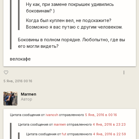
Ну как, при замене покрышек удивились
боковинам? )
Когда был куплен вел, не подскажите?
Возможно я вас путаю с другим человеком.
Боковины в полном порядке. Любопытно, где вы
его могли видеть?
велокафе
more_vert
favorite_border
5 Янв, 2016 00:16
Marmen
Автор
Цитата сообщения от
ivanosh
отправленного
5 Янв, 2016 в 00:16
Цитата сообщения от
marmen
отправленного
4 Янв, 2016 в 23:23
Цитата сообщения от
fut
отправленного
4 Янв, 2016 в 22:59