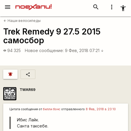
menu
search
more_vert
accessibility_new
Наши велосипеды
arrow_back
Trek Remedy 9 27.5 2015
самосбор
94 325
Новое сообщение:
9 Фев, 2018 07:21
visibility
arrow_downward
notifications_active
share
TWAR69
Цитата сообщения от
билли бонс
отправленного
8 Фев, 2018 в 23:10
Ибис Лайк.
Санта таксебе.