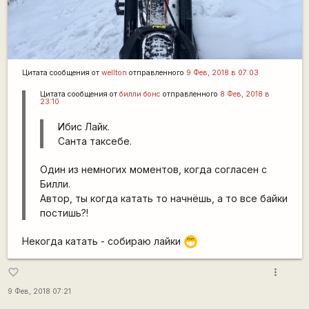
Цитата сообщения от
wellton
отправленного
9 Фев, 2018 в 07:03
Цитата сообщения от
билли бонс
отправленного
8 Фев, 2018 в
23:10
Ибис Лайк.
Санта таксебе.
Один из немногих моментов, когда согласен с
Билли.
Автор, ты когда катать то начнёшь, а то все байки
постишь?!
Некогда катать - собираю лайки
;D
more_vert
favorite_border
9 Фев, 2018 07:21