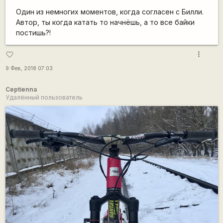
Один из немногих моментов, когда согласен с Билли.
Автор, ты когда катать то начнёшь, а то все байки
постишь?!
more_vert
favorite_border
9 Фев, 2018 07:03
Ceptienna
Удалённый пользователь