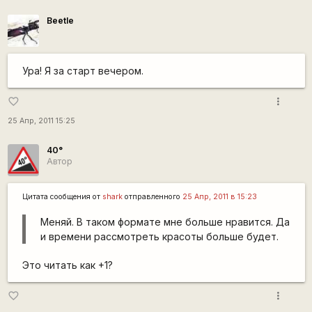
Beetle
Ура! Я за старт вечером.
more_vert
favorite_border
25 Апр, 2011 15:25
40°
Автор
Цитата сообщения от
shark
отправленного
25 Апр, 2011 в 15:23
Меняй. В таком формате мне больше нравится. Да
и времени рассмотреть красоты больше будет.
Это читать как +1?
more_vert
favorite_border