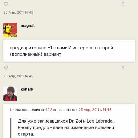
more_vert
favorite_border
25 Апр, 2011 14:43
magnat
предварительно +1 с вами.И интересен второй
(дополненный) вариант
more_vert
favorite_border
25 Апр, 2011 14:45
kshark
Цитата сообщения от
40\°
отправленного
25 Апр, 2011 в 14:43
Для уже записавшихся Dr. Zoi и Lee Labrada...
Вношу предложение на изменение времени
старта.