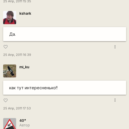
25 Апр, 2011 15:35
kshark
Да.
more_vert
favorite_border
25 Апр, 2011 16:39
mi_ku
как тут интересненько!!
more_vert
favorite_border
25 Апр, 2011 17:53
40°
Автор