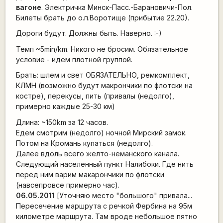
вагоне
. Электричка Минск-Пасс.-Барановичи-Пол.
Билеты брать до о.п.Воротище (прибытие 22.20).
Дороги будут. Должны быть. Наверно. :-)
Темп ~5min/km. Никого не бросим. Обязательное
условие - идем плотной группой.
Брать: шлем и свет ОБЯЗАТЕЛЬНО, ремкомплект,
КЛМН (возможно будут макрончики по флотски на
костре), перекусы, пить (привалы (недолго),
примерно каждые 25-30 км)
Длина: ~150km за 12 часов.
Едем смотрим (недолго) ночной Мирский замок.
Потом на Кромань купаться (недолго).
Далее вдоль всего желто-неманского канала.
Следующий населенный пункт Налибоки. Где нить
перед ним варим макарончики по флотски
(навсепровсе примерно час).
06.05.2011
[Уточняю место "большого" привала...
Пересечение маршрута с речкой Фербина на 95м
километре маршрута. Там вроде небольшое пятно