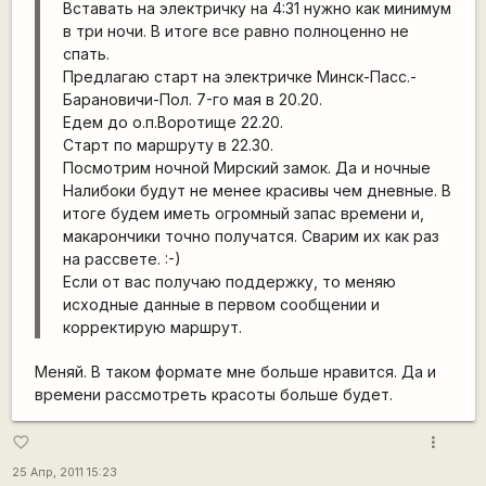
Вставать на электричку на 4:31 нужно как минимум
в три ночи. В итоге все равно полноценно не
спать.
Предлагаю старт на электричке Минск-Пасс.-
Барановичи-Пол. 7-го мая в 20.20.
Едем до о.п.Воротище 22.20.
Старт по маршруту в 22.30.
Посмотрим ночной Мирский замок. Да и ночные
Налибоки будут не менее красивы чем дневные. В
итоге будем иметь огромный запас времени и,
макарончики точно получатся. Сварим их как раз
на рассвете. :-)
Если от вас получаю поддержку, то меняю
исходные данные в первом сообщении и
корректирую маршрут.
Меняй. В таком формате мне больше нравится. Да и
времени рассмотреть красоты больше будет.
more_vert
favorite_border
25 Апр, 2011 15:23