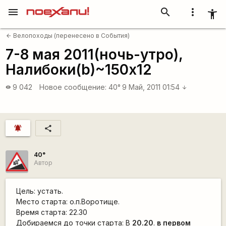
menu
search
more_vert
accessibility_new
Велопоходы (перенесено в События)
arrow_back
7-8 мая 2011(ночь-утро),
Налибоки(b)~150x12
9 042
Новое сообщение:
40°
9 Май, 2011 01:54
visibility
arrow_downward
notifications_active
share
40°
Автор
Цель: устать.
Место старта: о.п.Воротище.
Время старта: 22.30
Добираемся до точки старта: В
20.20
.
в первом