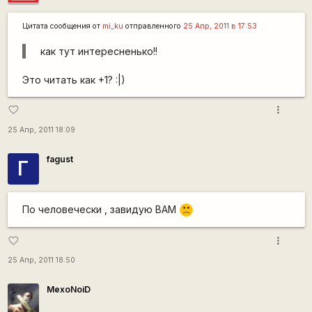
Цитата сообщения от
mi_ku
отправленного
25 Апр, 2011 в 17:53
как тут интересненько!!
Это читать как +1? :|)
more_vert
favorite_border
25 Апр, 2011 18:09
fagust
Г
По человечески , завидую ВАМ
:(
more_vert
favorite_border
25 Апр, 2011 18:50
MexoNoiD