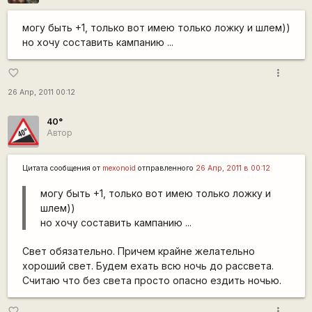
могу быть +1, только вот имею только ложку и шлем))
но хочу составить кампанию ...
more_vert
favorite_border
26 Апр, 2011 00:12
40°
Автор
Цитата сообщения от
mexonoid
отправленного
26 Апр, 2011 в 00:12
могу быть +1, только вот имею только ложку и
шлем))
но хочу составить кампанию ...
Свет обязательно. Причем крайне желательно
хороший свет. Будем ехать всю ночь до рассвета.
Считаю что без света просто опасно ездить ночью.
more_vert
favorite_border