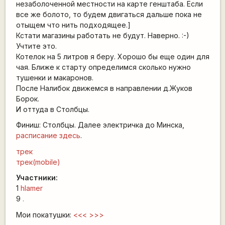
незаболоченной местности на карте генштаба. Если
все же болото, то будем двигаться дальше пока не
отыщем что нить подходящее.]
Кстати магазины работать не будут. Наверно. :-)
Учтите это.
Котелок на 5 литров я беру. Хорошо бы еще один для
чая. Ближе к старту определимся сколько нужно
тушенки и макаронов.
После Налибок движемся в направлении д.Жуков
Борок.
И оттуда в Столбцы.
Финиш: Столбцы. Далее электричка до Минска,
расписание здесь
.
трек
трек(mobile)
Участники:
1
hlamer
9
.
Мои покатушки:
<<<
>>>