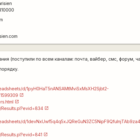
risien
R10000
om
sien.com
ния (поступили по всем каналам: почта, вайбер, смс, форум, чат
порядку.
preadsheets/d/1pyH0HaT5nANSAMtMviSxMsXH2Sjbt2-
31599309
rs.html
n/Results.pl?evid=834
spreadsheets/d/1devNxUwf5q4q5xJQReGuN3ZC5NipF9QfulnjTAb9za4
n/Results.pl?evid=841