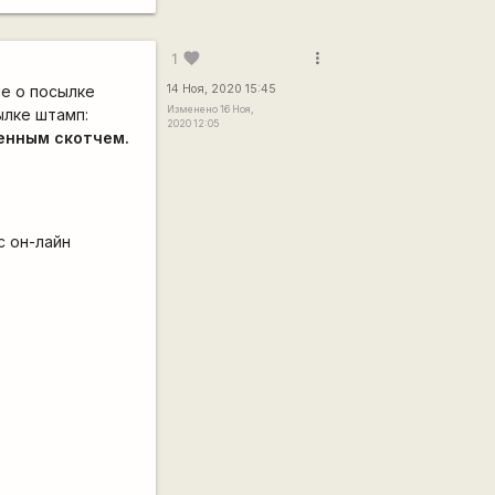
more_vert
favorite
1
ие о посылке
14 Ноя, 2020 15:45
Изменено 16 Ноя,
ылке штамп:
2020 12:05
енным скотчем.
с он-лайн