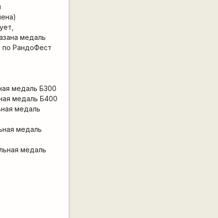
ы
лена)
ует,
казана медаль
00 по РандоФест
ная медаль Б300
ьная медаль Б400
ьная медаль
ьная медаль
ельная медаль