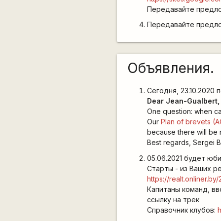
Передавайте предло
Передавайте предлож
Объявления.
Сегодня, 23.10.2020 
Dear Jean-Gualbert, 
One question: when can
Our
Plan of brevets (A
because there will be 
Best regards, Sergei B
05.06.2021 будет юби
Старты - из Ваших ре
https://realt.onliner.b
Капитаны команд, в
ссылку на трек
Справочник клубов:
h