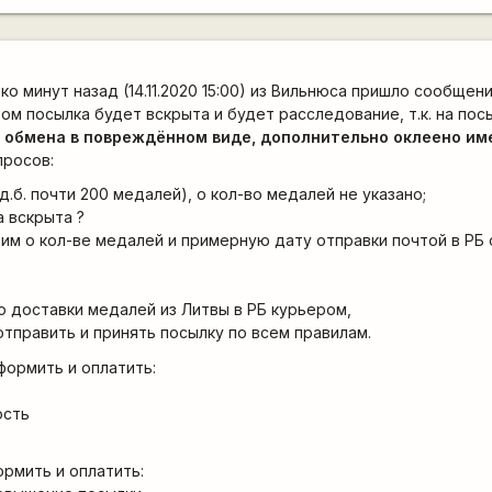
о минут назад (14.11.2020 15:00) из Вильнюса пришло сообщен
ом посылка будет вскрыта и будет расследование, т.к. на пос
 обмена в повреждённом виде, дополнительно оклеено им
просов:
. д.б. почти 200 медалей), о кол-во медалей не указано;
а вскрыта ?
м о кол-ве медалей и примерную дату отправки почтой в РБ 
ю доставки медалей из Литвы в РБ курьером,
отправить и принять посылку по всем правилам.
формить и оплатить:
ость
ормить и оплатить: