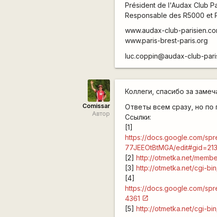
Président de l'Audax Club Pa
Responsable des R5000 et 
www.audax-club-parisien.c
www.paris-brest-paris.org
luc.coppin@audax-club-pari
Коллеги, спасибо за замеча
Comissar
Ответы всем сразу, но по 
Автор
Ссылки:
[1]
https://docs.google.com/s
77JEEOtBtMGA/edit#gid=21
[2]
http://otmetka.net/membe
[3]
http://otmetka.net/cgi-bi
[4]
https://docs.google.com/
4361
[5]
http://otmetka.net/cgi-bi