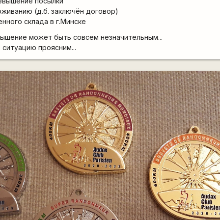
ревышение посылки
оживанию (д.б. заключён договор)
енного склада в г.Минске
вышение может быть совсем незначительным...
 ситуацию проясним...