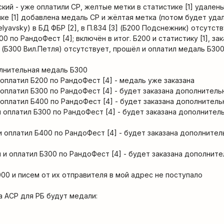
ский - уже оплатили СР, желтые метки в статистике [1] удален
тике [1] добавлена медаль СР и жёлтая метка (потом будет уда
Belyavsky) в БД ФБР [2], в П.834 [3] (Б200 Подснежник) отсутств
0 по РандоФест [4]; включён в итог. Б200 и статистику [1], за
41 (Б300 Вил.Петля) отсутствует, прошёл и оплатил медаль Б3
олнительная медаль Б300
оплатил Б200 по РандоФест [4] - медаль уже заказана
оплатил Б300 по РандоФест [4] - будет заказана дополнитель
оплатил Б400 по РандоФест [4] - будет заказана дополнител
оплатил Б300 по РандоФест [4] - будет заказана дополнител
оплатил Б400 по РандоФест [4] - будет заказана дополнител
 и оплатил Б300 по РандоФест [4] - будет заказана дополнит
00 и писем от их отправителя в мой адрес не поступало
 на АСР для РБ будут медали: