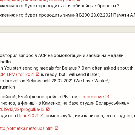
жения: кто будет проводить эти юбилейные бреветы ?
ения: кто будет проводить зимний Б200 28.02.2021 Памяти А.
повторил запрос в АСР на хомологации и заявки на медали...
hello.
 You start sending medals for Belarus ? (I am often asked about thi
CP, LRM) for 2021
is ready, but I will send it later,
no brevets in Belarus until 28.02.2021 (We have Winter!)
rusnikin
лейный, 5-ый флеш и трейс в РБ - см.
Положение
гионов, а финиш - в Каменке, на базе студии БеларусьФильм:
y/2019/12/22/progulka-13
водите в
План-2021
: номер клуба, имя капитана, его е-адрес,
ttp://otmetka.net/clubs.html