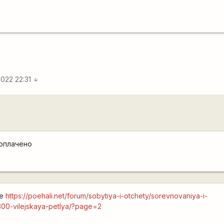
2022 22:31
arrow_downward
 оплачено
ле
https://poehali.net/forum/sobytiya-i-otchety/sorevnovaniya-i-
300-vilejskaya-petlya/?page=2