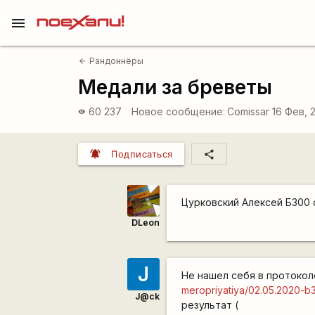
menu
Рандоннёры
arrow_back
Медали за бреветы
60 237
Новое сообщение:
Comissar
16 Фев, 
visibility
notifications_active
share
Подписаться
Цурковский Алексей Б300
DLeon
J
Не нашел себя в протоко
meropriyatiya/02.05.2020-b
J@ck
результат (