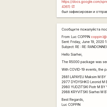
https://docs.google.com/
4361)
был зафиксирован и отпра
Сообщите пожалуйста по
From: Luc COPPIN
coppin.l@
Sent: Friday, June 19, 2020 
Subject: RE : RE: RANDONNE
Hello Siarhei,
The R5000 package was sent 
With COVID-19 events, the p
2881 LAPAYEU Maksim M BY
2977 DYDYSHKO Leonid M B
2980 YUDZITSKI Piotr M BY
2988 KRYVITSKI Siarhei M 
Best Regards,
Luc COPPIN