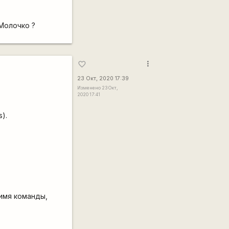
Молочко ?
more_vert
favorite_border
23 Окт, 2020 17:39
Изменено 23 Окт,
2020 17:41
s).
 имя команды,