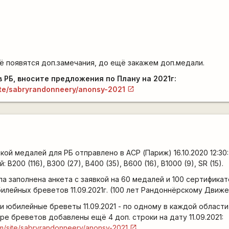
ё появятся доп.замечания, до ещё закажем доп.медали.
 РБ, вносите предложения по Плану на 2021г:
site/sabryrandonneery/anonsy-2021
ой медалей для РБ отправлено в АСР (Париж) 16.10.2020 12:30:
 B200 (116), B300 (27), B400 (35), B600 (16), B1000 (9), SR (15).
ыла заполнена анкета с заявкой на 60 медалей и 100 сертифика
билейных бреветов 11.09.2021г. (100 лет Рандоннёрскому Движе
 юбилейные бреветы 11.09.2021 - по одному в каждой области
ре бреветов добавлены ещё 4 доп. строки на дату 11.09.2021:
com/site/sabryrandonneery/anonsy-2021