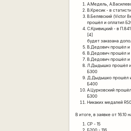
А.Медель, А.Василев
В.Кресик - в статис
В.Белявский (Victor 
прошёл и оплатил Б20
С.Кривицкий - в П.8
[4]
будет заказана доп
В.Дедович прошёл и 
В.Дедович прошёл и 
В.Дедович прошёл и 
Л.Дыдышко прошёл и 
Б300
Д.Дыдышко прошёл и 
Б400
А.Цурковский прошёл
Б300
Никаких медалей R50
В итоге, в заявке от 16.10
СР - 15
Б200 - 116