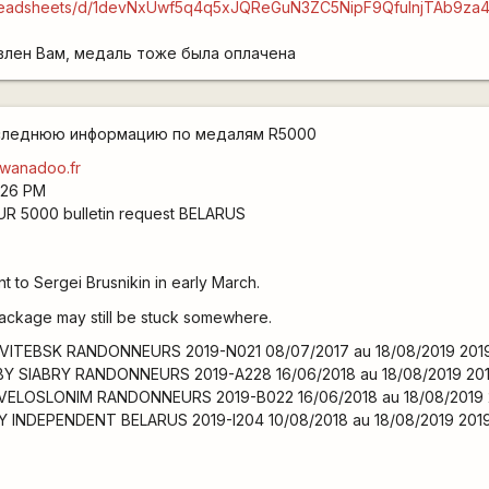
spreadsheets/d/1devNxUwf5q4q5xJQReGuN3ZC5NipF9QfulnjTAb9za4
влен Вам, медаль тоже была оплачена
следнюю информацию по медалям R5000
wanadoo.fr
1:26 PM
UR 5000 bulletin request BELARUS
to Sergei Brusnikin in early March.
ackage may still be stuck somewhere.
 VITEBSK RANDONNEURS 2019-N021 08/07/2017 au 18/08/2019 201
Y SIABRY RANDONNEURS 2019-A228 16/06/2018 au 18/08/2019 20
 VELOSLONIM RANDONNEURS 2019-B022 16/06/2018 au 18/08/2019 
BY INDEPENDENT BELARUS 2019-I204 10/08/2018 au 18/08/2019 201