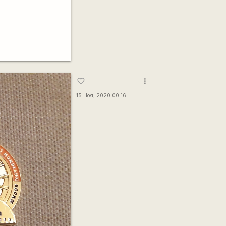
more_vert
favorite_border
15 Ноя, 2020 00:16