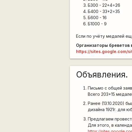
Б300 - 22+4=26
Б400 - 33+2=35
Б600 - 16
Б1000 - 9
Если по учёту медалей ещ
Организаторы бреветов в
https://sites.google.com/
Объявления.
Письмо с общей заявк
Всего 203+15 медалей:
Ранее (13.10.2020) б
дизайна 1921г. для ю
Предлагаем провести
Для этого, в календа
https://sites.google.