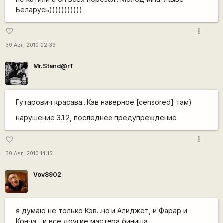
Беларусь)))))))))))
more_vert
favorite_border
30 Авг, 2010 02:39
Mr.Stand@rT
Гутарович красава...Кэв наверное
[censored]
там)
нарушение 3.1.2, последнее предупреждение
more_vert
favorite_border
30 Авг, 2010 14:15
Vov8902
я думаю не только Кэв...но и Алиджет, и Фарар и
Конча... и все другие мастера финиша