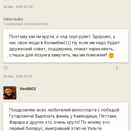
29 Авг, 2010 02:32
Viktor4aika
Удалённый пользователь
Поэтому как ни крути, а олд скул рулит. Здорово, у
нас свои люди в Коламбии)))) Ну если им надо будет
дружеский совет, поддержка, плакат нарисовать,
|-)
стишок для лозунга замутить, мы им поможем!!
_)
more_vert
favorite_border
29 Авг, 2010 02:37
Vov8902
Поздровляю всех любителей велоспорта с победой
Гутаровича! Вырезать финиш у Кавендиша, Петтаки,
Фарара и других это очень круто! По моему это
первый беларус, выигравший этап на Уэльте.