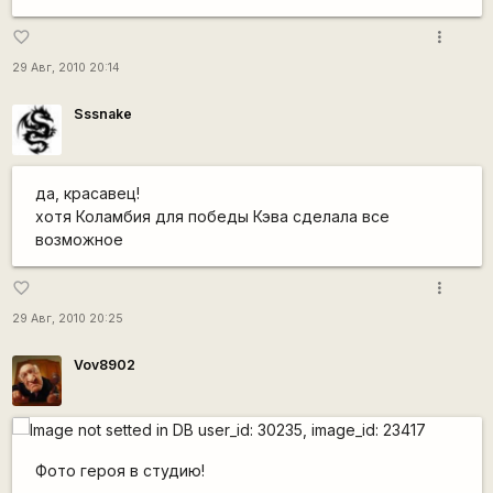
more_vert
favorite_border
29 Авг, 2010 20:14
Sssnake
да, красавец!
хотя Коламбия для победы Кэва сделала все
возможное
more_vert
favorite_border
29 Авг, 2010 20:25
Vov8902
Фото героя в студию!