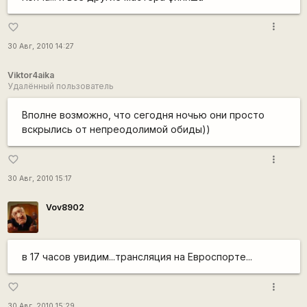
more_vert
favorite_border
30 Авг, 2010 14:27
Viktor4aika
Удалённый пользователь
Вполне возможно, что сегодня ночью они просто
вскрылись от непреодолимой обиды))
more_vert
favorite_border
30 Авг, 2010 15:17
Vov8902
в 17 часов увидим...трансляция на Евроспорте...
more_vert
favorite_border
30 Авг, 2010 15:29