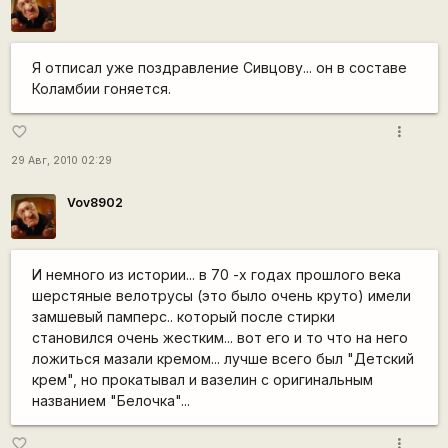
Я отписал уже поздравление Сивцову... он в составе
Коламбии гоняется.
more_vert
favorite_border
29 Авг, 2010 02:29
Vov8902
И немного из истории... в 70 -х годах прошлого века
шерстяные велотрусы (это было очень круто) имели
замшевый памперс.. который после стирки
становился очень жестким... вот его и то что на него
ложиться мазали кремом... лучше всего был "Детский
крем", но прокатывал и вазелин с оригинальным
названием "Белочка"...
more_vert
favorite_border