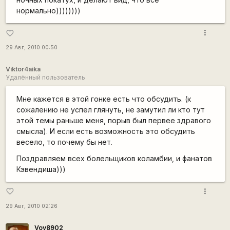
нормально))))))))
more_vert
favorite_border
29 Авг, 2010 00:50
Viktor4aika
Удалённый пользователь
Мне кажется в этой гонке есть что обсудить. (к
сожалению не успел глянуть, не замутил ли кто тут
этой темы раньше меня, порыв был первее здравого
смысла). И если есть возможность это обсудить
весело, то почему бы нет.
Поздравляем всех болельщиков коламбии, и фанатов
Кэвендиша)))
more_vert
favorite_border
29 Авг, 2010 02:26
Vov8902