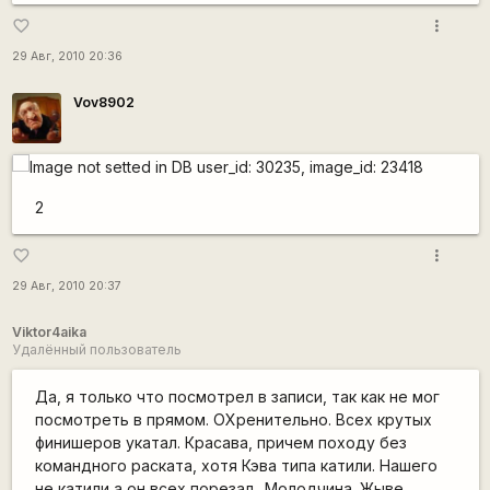
more_vert
favorite_border
29 Авг, 2010 20:36
Vov8902
2
more_vert
favorite_border
29 Авг, 2010 20:37
Viktor4aika
Удалённый пользователь
Да, я только что посмотрел в записи, так как не мог
посмотреть в прямом. ОХренительно. Всех крутых
финишеров укатал. Красава, причем походу без
командного раската, хотя Кэва типа катили. Нашего
не катили а он всех порезал.. Молодчина. Жыве