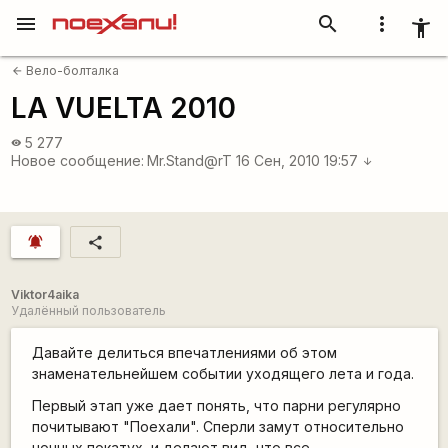
menu
search
more_vert
accessibility_new
Вело-болталка
arrow_back
LA VUELTA 2010
5 277
visibility
Новое сообщение:
Mr.Stand@rT
16 Сен, 2010 19:57
arrow_downward
notifications_active
share
Viktor4aika
Удалённый пользователь
Давайте делиться впечатлениями об этом
знаменательнейшем событии уходящего лета и года.
Первый этап уже дает понять, что парни регулярно
почитывают "Поехали". Сперли замут относительно
ночных покатух, и делают вид, что все