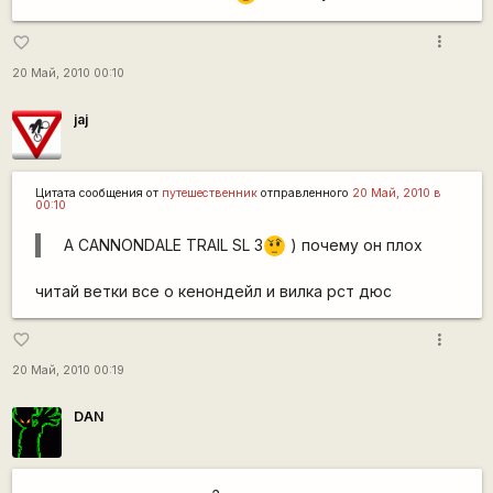
more_vert
favorite_border
20 Май, 2010 00:10
jaj
Цитата сообщения от
путешественник
отправленного
20 Май, 2010 в
00:10
А CANNONDALE TRAIL SL 3
) почему он плох
???
читай ветки все о кенондейл и вилка рст дюс
more_vert
favorite_border
20 Май, 2010 00:19
DAN