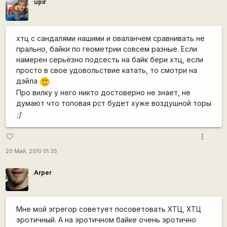
upir
хтц с сандалями нашими и оваланчем сравнивать не
прально, байки по геометрии совсем разные. Если
намерен серьёзно подсесть на байк бери хтц, если
просто в свое удовольствие катать, то смотри на
дэйла
:)
Про вилку у него никто достоверно не знает, не
думают что топовая рст будет хуже воздушной торы
:]
more_vert
favorite_border
20 Май, 2010 01:35
Arper
Мне мой эгрегор советует посоветовать ХТЦ, ХТЦ
эротичный. А на эротичном байке очень эротично