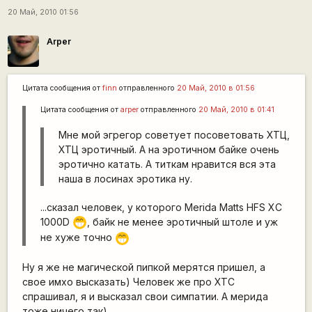
20 Май, 2010 01:56
Arper
Цитата сообщения от
finn
отправленного
20 Май, 2010 в 01:56
Цитата сообщения от
arper
отправленного
20 Май, 2010 в 01:41
Мне мой эгрегор советует посоветовать ХТЦ,
ХТЦ эротичный. А на эротичном байке очень
эротично катать. А титкам нравится вся эта
наша в лосинах эротика ну.
...сказал человек, у которого Merida Matts HFS XC
1000D
, байк не менее эротичный штоле и уж
;D
не хуже точно
;D
Ну я же не магической пипкой мерятся пришел, а
свое имхо высказать) Человек же про ХТС
спрашивал, я и высказал свои симпатии. А мерида
тоже ничего так)