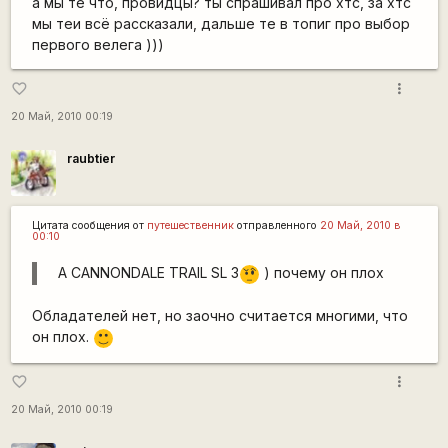
а мы те что, провидцы? ты спрашивал про хтс, за хтс
мы теи всё рассказали, дальше те в топиг про выбор
первого велега )))
more_vert
favorite_border
20 Май, 2010 00:19
raubtier
Цитата сообщения от
путешественник
отправленного
20 Май, 2010 в
00:10
А CANNONDALE TRAIL SL 3
) почему он плох
???
Обладателей нет, но заочно считается многими, что
он плох.
:)
more_vert
favorite_border
20 Май, 2010 00:19