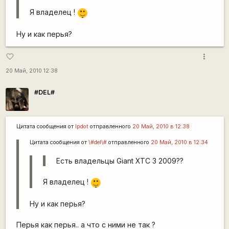
|-)
Я владелец !
_)
Ну и как перья?
more_vert
favorite_border
20 Май, 2010 12:38
#DEL#
Цитата сообщения от
lpdot
отправленного
20 Май, 2010 в 12:38
Цитата сообщения от
\#del\#
отправленного
20 Май, 2010 в 12:34
Есть владельцы Giant XTC 3 2009??
|-)
Я владелец !
_)
Ну и как перья?
Перья как перья.. а что с ними не так ?