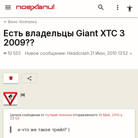
menu
search
more_vert
accessibility_new
Вело-болталка
arrow_back
Есть владельцы Giant XTC 3
2009??
10 553
Новое сообщение:
Headcrash
21 Июн, 2010 13:52
visibility
arrow_downward
notifications_active
share
jaj
Цитата сообщения от
путешественник
отправленного
19 Май, 2010 в
23:53
и что же такое трейл? )