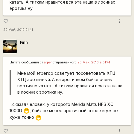
катать. А титкам нравится вся эта наша в лосинах
эротика ну.
more_vert
favorite_border
20 Май, 2010 01:41
Finn
Цитата сообщения от
arper
отправленного
20 Май, 2010 в 01:41
Мне мой эгрегор советует посоветовать ХТЦ,
ХТЦ эротичный. А на эротичном байке очень
эротично катать. А титкам нравится вся эта наша
в лосинах эротика ну.
...сказал человек, у которого Merida Matts HFS XC
1000D
, байк не менее эротичный штоле и уж не
;D
хуже точно
;D
more_vert
favorite_border