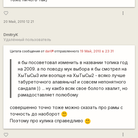
more_vert
favorite_border
20 Май, 2010 12:21
DmitryK
Удалённый пользователь
Цитата сообщения от
dan\®
отправленного
19 Май, 2010 в 23:31
я бы посоветовал изменить в названии топика год
на 2009. а по поводу мук выбора я бы смотрел на
ХыТыСы3 или воопще на ХыТыСы2 - всяко лучше
табуреточного алавяньча1 и совсем непонятного
сандаля )) ... ну какбэ всяк свое болото хвалит, но
рамадоставляет полюбому
совершенно точно тоже можно сказать про рамы с
точность до наоборот
:)
Поэтому про кулика справедливо
:)
more_vert
favorite_border