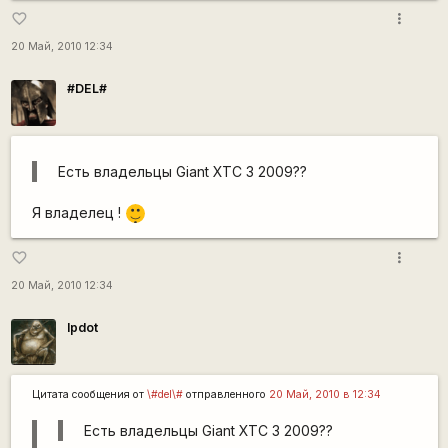
more_vert
favorite_border
20 Май, 2010 12:34
#DEL#
Есть владельцы Giant XTC 3 2009??
|-)
Я владелец !
_)
more_vert
favorite_border
20 Май, 2010 12:34
lpdot
Цитата сообщения от
\#del\#
отправленного
20 Май, 2010 в 12:34
Есть владельцы Giant XTC 3 2009??