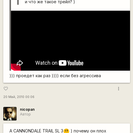
и что же такое трейл? )
))) проедет как раз )))) если без агрессива
more_vert
favorite_border
20 Май, 2010 00:06
nicopan
Автор
А CANNONDALE TRAIL SL 3
) почему он плох
???