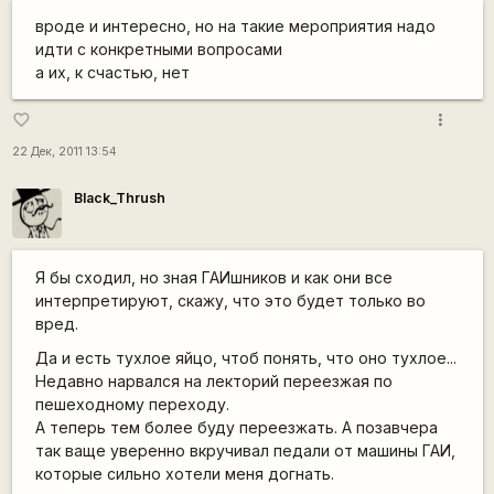
вроде и интересно, но на такие мероприятия надо
идти с конкретными вопросами
а их, к счастью, нет
more_vert
favorite_border
22 Дек, 2011 13:54
Black_Thrush
Я бы сходил, но зная ГАИшников и как они все
интерпретируют, скажу, что это будет только во
вред.
Да и есть тухлое яйцо, чтоб понять, что оно тухлое...
Недавно нарвался на лекторий переезжая по
пешеходному переходу.
А теперь тем более буду переезжать. А позавчера
так ваще уверенно вкручивал педали от машины ГАИ,
которые сильно хотели меня догнать.