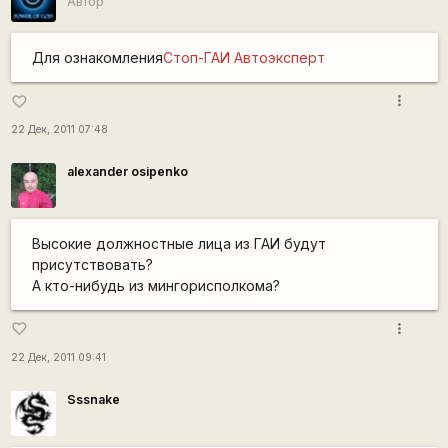
Автор
Для ознакомления
Стоп-ГАИ
Автоэксперт
more_vert
favorite_border
22 Дек, 2011 07:48
alexander osipenko
Высокие должностные лица из ГАИ будут
присутствовать?
А кто-нибудь из мингорисполкома?
more_vert
favorite_border
22 Дек, 2011 09:41
Sssnake