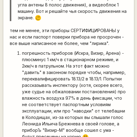
угла антены 8 полос движения), а видеоблок 1
машину. Вот и решайте чья скорость движения на
экране.
;)
тем не менее, эти приборы СЕРТИФИЦИРОВАНЫ у
нас и если паспорт поверки прибора не просрочен -
все выше написанное не более, чем "лирика".
погрешность приборов (Искра, Визир, Арена) -
плюсминус 1 км/ч в стационарном режиме, и
2км/ч в патрульном. На этот факт можно
"давить" в законном порядке чтобы, например,
переквалифицировать 18.13/2 в 18.13/1. Попытки
рассказывать инспектору (хотя, скорее всего,
уже судье на обжаловании постановления) про
влажность воздуха 97% в день фиксации, что
не соответствует паспортным условиям
эксплуатации, или про "наводки" от телебашни
в Колодищах, из-за которых вы слышали голос
Леонида Ильича Брежнева в своей голове, а
приборЪ "Визир-М" вообще сошел с ума -
будут пресечены на корню