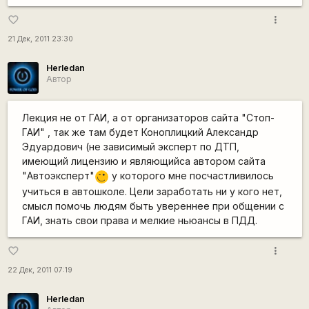
more_vert
favorite_border
21 Дек, 2011 23:30
Herledan
Автор
Лекция не от ГАИ, а от организаторов сайта "Стоп-
ГАИ" , так же там будет Коноплицкий Александр
Эдуардович (не зависимый эксперт по ДТП,
имеющий лицензию и являющийса автором сайта
"Автоэксперт"
у которого мне посчастливилось
;)
учиться в автошколе. Цели заработать ни у кого нет,
смысл помочь людям быть увереннее при общении с
ГАИ, знать свои права и мелкие ньюансы в ПДД.
more_vert
favorite_border
22 Дек, 2011 07:19
Herledan