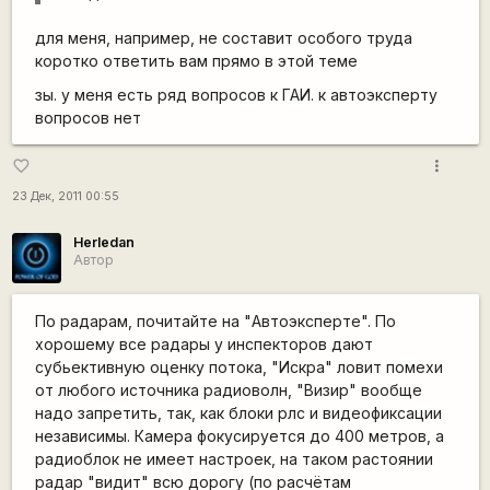
для меня, например, не составит особого труда
коротко ответить вам прямо в этой теме
зы. у меня есть ряд вопросов к ГАИ. к автоэксперту
вопросов нет
more_vert
favorite_border
23 Дек, 2011 00:55
Herledan
Автор
По радарам, почитайте на "Автоэксперте". По
хорошему все радары у инспекторов дают
субьективную оценку потока, "Искра" ловит помехи
от любого источника радиоволн, "Визир" вообще
надо запретить, так, как блоки рлс и видеофиксации
независимы. Камера фокусируется до 400 метров, а
радиоблок не имеет настроек, на таком растоянии
радар "видит" всю дорогу (по расчётам