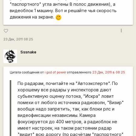
"паспортного" угла антены 8 полос движения), а
видеоблок 1 машину. Вот и решайте чья скорость
движения на экране.
;)
more_vert
favorite_border
23 Дек, 2011 08:25
Sssnake
Цитата сообщения от
i god of power
отправленного
23 Дек, 2011 в 08:25
По радарам, почитайте на "Автоэксперте". По
хорошему все радары у инспекторов дают
субьективную оценку потока, "Искра" ловит
помехи от любого источника радиоволн, "Визир"
вообще надо запретить, так, как блоки рлс и
видеофиксации независимы. Камера
фокусируется до 400 метров, а радиоблок не
имеет настроек, на таком растоянии радар
"видит" всю дорогу (по расчётам "паспортного"