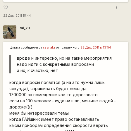
more_vert
favorite_border
22 Дек, 2011 15:44
mi_ku
Цитата сообщения от
sssnake
отправленного
22 Дек, 2011 в 13:54
вроде и интересно, но на такие мероприятия
надо идти с конкретными вопросами
а их, к счастью, нет
когда вопросы появятся (а на это нужна лишь
секунда), спрашивать будет некогда
1700000 за помещение как-то дороговато.
если на 100 человек - куда ни шло, меньше людей -
дороже((((
меня бы интересовали темы:
когда ГАИшник имеет право останавливать
каким приборам определения скорости верить