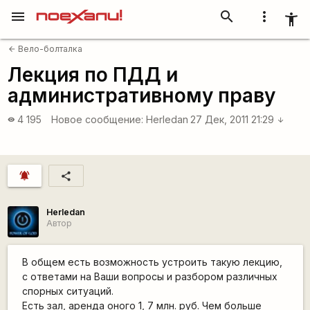
menu
search
more_vert
accessibility_new
Вело-болталка
arrow_back
Лекция по ПДД и
административному праву
4 195
Новое сообщение:
Herledan
27 Дек, 2011 21:29
visibility
arrow_downward
notifications_active
share
Herledan
Автор
В общем есть возможность устроить такую лекцию,
с ответами на Ваши вопросы и разбором различных
спорных ситуаций.
Есть зал, аренда оного 1, 7 млн. руб. Чем больше