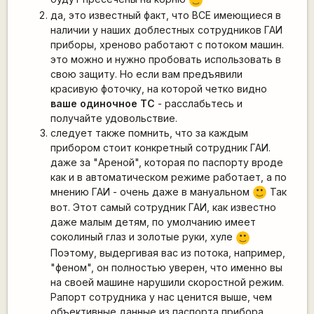
:)
да, это известный факт, что ВСЕ имеющиеся в
наличии у наших доблестных сотрудников ГАИ
приборы, хреново работают с потоком машин.
это можно и нужно пробовать использовать в
свою защиту. Но если вам предъявили
красивую фоточку, на которой четко видно
ваше одиночное ТС
- расслабьтесь и
получайте удовольствие.
следует также помнить, что за каждым
прибором стоит конкретный сотрудник ГАИ.
даже за "Ареной", которая по паспорту вроде
как и в автоматическом режиме работает, а по
мнению ГАИ - очень даже в мануальном
Так
:)
вот. Этот самый сотрудник ГАИ, как известно
даже малым детям, по умолчанию имеет
соколиный глаз и золотые руки, хуле
:)
Поэтому, выдергивая вас из потока, например,
"феном", он полностью уверен, что именно вы
на своей машине нарушили скоростной режим.
Рапорт сотрудника у нас ценится выше, чем
объективные данные из паспорта прибора.