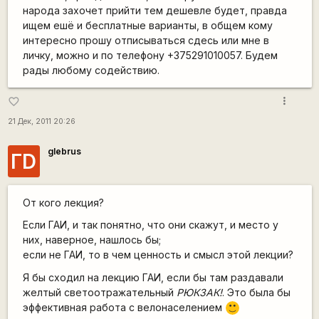
народа захочет прийти тем дешевле будет, правда
ищем ешё и бесплатные варианты, в общем кому
интересно прошу отписываться сдесь или мне в
личку, можно и по телефону +375291010057. Будем
рады любому содействию.
more_vert
favorite_border
21 Дек, 2011 20:26
glebrus
ГD
От кого лекция?
Если ГАИ, и так понятно, что они скажут, и место у
них, наверное, нашлось бы;
если не ГАИ, то в чем ценность и смысл этой лекции?
Я бы сходил на лекцию ГАИ, если бы там раздавали
желтый светоотражательный
РЮКЗАК!
. Это была бы
эффективная работа с велонаселением
:)