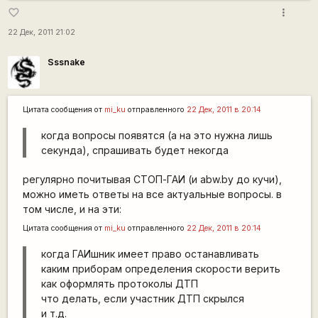
more_vert
favorite_border
22 Дек, 2011 21:02
Sssnake
Цитата сообщения от
mi_ku
отправленного
22 Дек, 2011 в 20:14
когда вопросы появятся (а на это нужна лишь
секунда), спрашивать будет некогда
регулярно почитывая СТОП-ГАИ (и abw.by до кучи),
можно иметь ответы на все актуальные вопросы. в
том числе, и на эти:
Цитата сообщения от
mi_ku
отправленного
22 Дек, 2011 в 20:14
когда ГАИшник имеет право останавливать
каким приборам определения скорости верить
как оформлять протоколы ДТП
что делать, если участник ДТП скрылся
и т.д.