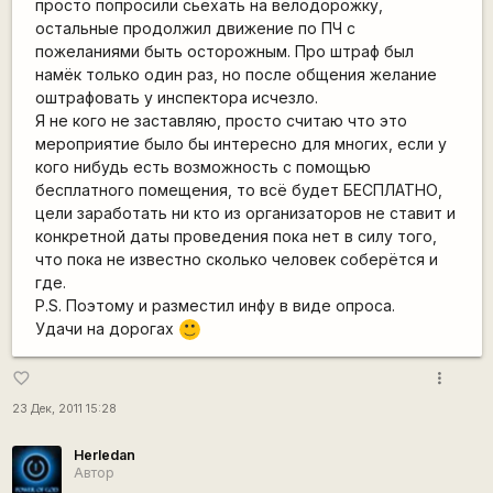
просто попросили сьехать на велодорожку,
остальные продолжил движение по ПЧ с
пожеланиями быть осторожным. Про штраф был
намёк только один раз, но после общения желание
оштрафовать у инспектора исчезло.
Я не кого не заставляю, просто считаю что это
мероприятие было бы интересно для многих, если у
кого нибудь есть возможность с помощью
бесплатного помещения, то всё будет БЕСПЛАТНО,
цели заработать ни кто из организаторов не ставит и
конкретной даты проведения пока нет в силу того,
что пока не известно сколько человек соберётся и
где.
P.S. Поэтому и разместил инфу в виде опроса.
Удачи на дорогах
:)
more_vert
favorite_border
23 Дек, 2011 15:28
Herledan
Автор