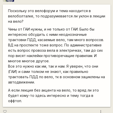
Поскольку это велофорум и тема находится в
велоболталке, то подразумевается ли уклон в лекции
на вело?
Чины от ГАИ нужны, и не только от ГАИ. Было бы
интересно обсудить с ними неоднозначные
трактовки ПДД, касаемые вело, там много вопросов.
ВД на проспекте тоже вопрос. По административке
есть вопрос провоза вела в электричках, там до сих
пор висят наклейки противоречащие правилам. И
многое многое другое.
Все это нужно как им, так и нам. Я уверен, что они
(ГАИ) и сами толком не знают, как правильно
трактовать ПДД по вело, тк в основном зациклены на
автодвижении.
А если лекция без акцента на вело, то вряд ли это
будет кому-то здесь интересно и тему тогда в
оффтоп.
more_vert
favorite_border