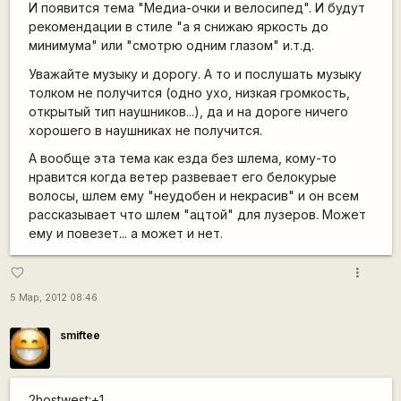
И появится тема "Медиа-очки и велосипед". И будут
рекомендации в стиле "а я снижаю яркость до
минимума" или "смотрю одним глазом" и.т.д.
Уважайте музыку и дорогу. А то и послушать музыку
толком не получится (одно ухо, низкая громкость,
открытый тип наушников...), да и на дороге ничего
хорошего в наушниках не получится.
А вообще эта тема как езда без шлема, кому-то
нравится когда ветер развевает его белокурые
волосы, шлем ему "неудобен и некрасив" и он всем
рассказывает что шлем "ацтой" для лузеров. Может
ему и повезет... а может и нет.
more_vert
favorite_border
5 Мар, 2012 08:46
smiftee
2hostwest:+1