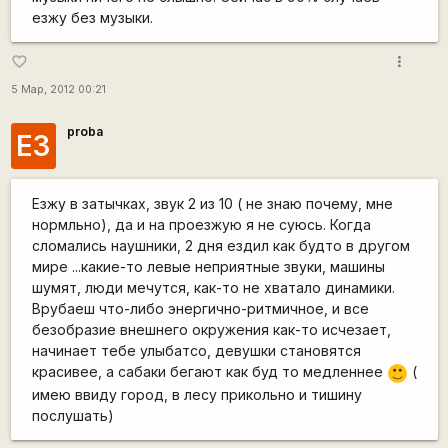
езжу без музыки.
more_vert
favorite_border
5 Мар, 2012 00:21
proba
ЕЗ
Езжу в затычках, звук 2 из 10 ( не знаю почему, мне
нормльно), да и на проезжую я не суюсь. Когда
сломались наушники, 2 дня ездил как будто в другом
мире ...какие-то левые неприятные звуки, машины
шумят, люди мечутся, как-то не хватало динамики.
Врубаеш что-либо энергично-ритмичное, и все
безобразие внешнего окружения как-то исчезает,
начинает тебе улыбатсо, девушки становятся
красивее, а сабаки бегают как буд то медленнее
(
:)
имею ввиду город, в лесу прикольно и тишину
послушать)