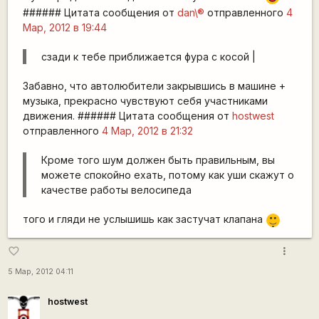
###### Цитата сообщения от
dan\®
отправленного
4
Мар, 2012 в 19:44
сзади к тебе приближается фура с косой |
Забавно, что автолюбители закрывшись в машине +
музыка, прекрасно чувствуют себя участниками
движения. ###### Цитата сообщения от
hostwest
отправленного
4 Мар, 2012 в 21:32
Кроме того шум должен быть правильным, вы
можете спокойно ехать, потому как уши скажут о
качестве работы велосипеда
|-)
того и гляди не услышишь как застучат клапана
_)
more_vert
favorite_border
5 Мар, 2012 04:11
hostwest