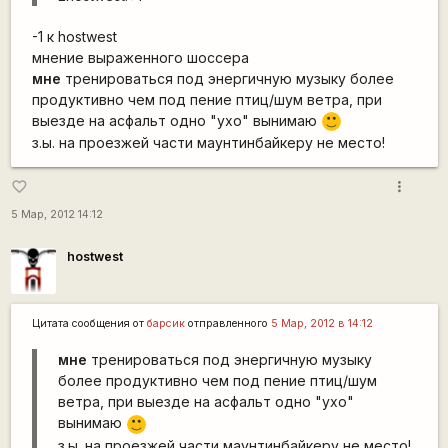
-1 к hostwest
мнение выраженного шоссера
мне
тренироваться под энергичную музыку более
продуктивно чем под пение птиц/шум ветра, при
выезде на асфальт одно "ухо" вынимаю
:)
з.ы. на проезжей части маунтинбайкеру не место!
more_vert
favorite_border
5 Мар, 2012 14:12
hostwest
Цитата сообщения от
барсик
отправленного
5 Мар, 2012 в 14:12
мне
тренироваться под энергичную музыку
более продуктивно чем под пение птиц/шум
ветра, при выезде на асфальт одно "ухо"
вынимаю
:)
з.ы. на проезжей части маунтинбайкеру не место!