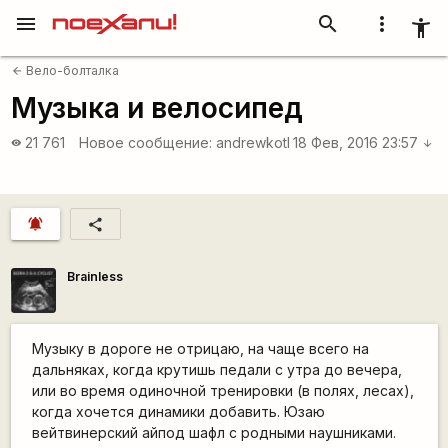
menu
search
more_vert
accessibility_new
Вело-болталка
arrow_back
Музыка и велосипед
21 761
Новое сообщение:
andrewkotl
18 Фев, 2016 23:57
visibility
arrow_downward
notifications_active
share
Brainless
Музыку в дороге не отрицаю, на чаще всего на
дальняках, когда крутишь педали с утра до вечера,
или во время одиночной тренировки (в полях, лесах),
когда хочется динамики добавить. Юзаю
вейтвинерский айпод шафл с родными наушниками.