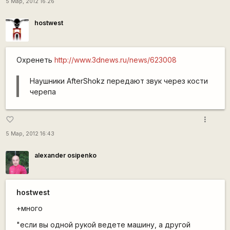
5 Мар, 2012 16:26
hostwest
Охренеть
http://www.3dnews.ru/news/623008
Наушники AfterShokz передают звук через кости
черепа
more_vert
favorite_border
5 Мар, 2012 16:43
alexander osipenko
hostwest
+много
"если вы одной рукой ведете машину, а другой