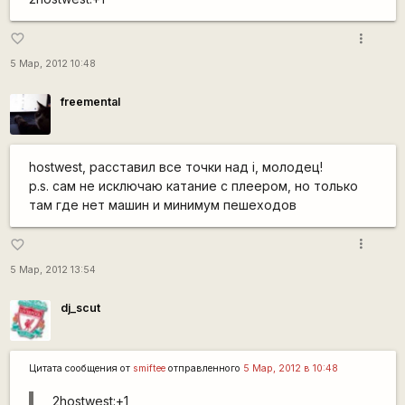
more_vert
favorite_border
5 Мар, 2012 10:48
freemental
hostwest, расставил все точки над i, молодец!
p.s. сам не исключаю катание с плеером, но только
там где нет машин и минимум пешеходов
more_vert
favorite_border
5 Мар, 2012 13:54
dj_scut
Цитата сообщения от
smiftee
отправленного
5 Мар, 2012 в 10:48
2hostwest:+1