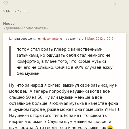
more_vert
favorite_border
5 Мар, 2012 00:53
House
Удалённый пользователь
Цитата сообщения от
videomaster
отправленного
5 Мар, 2012 в 00:21
потом стал брать плеер с качественными
затычками, но ощущать себя стал немного не
комфортно, в плане того, что кроме музыки
ничего не слышно. Сейчас в 90% случаев езжу
без музыки.
Ну, что за народ я фигею, выкинул свое затычки, ну и
молодец. А теперь попробуй наушники когда всё
слышно 50 на 50. Ну или музыки меньше а всё
остальное больше. Любимая музыка в качестве фона
в шумном городе, разве может она помешать ?! НЕТ !
Наушники открытого типа. Если нет, то какой ты
нахрен меломан !? Слушай шум машин на шоссе, и
шум города. А то гляди того и не услышишь как
|-))