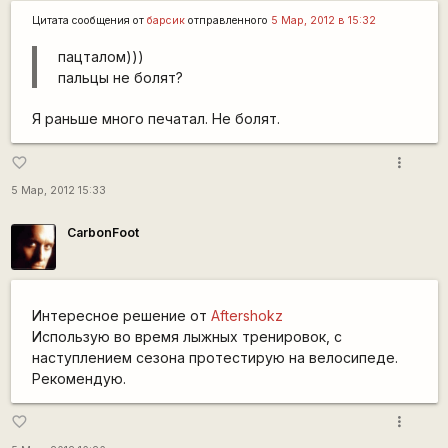
Цитата сообщения от
барсик
отправленного
5 Мар, 2012 в 15:32
пацталом)))
пальцы не болят?
Я раньше много печатал. Не болят.
more_vert
favorite_border
5 Мар, 2012 15:33
CarbonFoot
Интересное решение от
Aftershokz
Использую во время лыжных тренировок, с
наступлением сезона протестирую на велосипеде.
Рекомендую.
more_vert
favorite_border