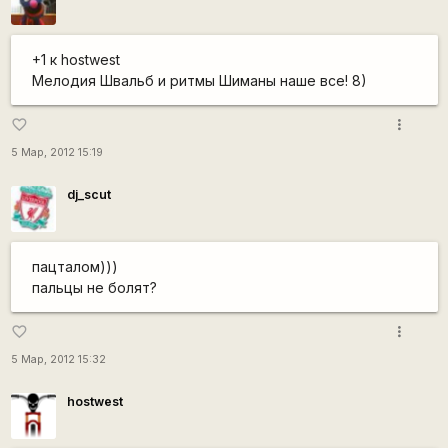
+1 к hostwest
Мелодия Швальб и ритмы Шиманы наше все! 8)
more_vert
favorite_border
5 Мар, 2012 15:19
dj_scut
пацталом)))
пальцы не болят?
more_vert
favorite_border
5 Мар, 2012 15:32
hostwest