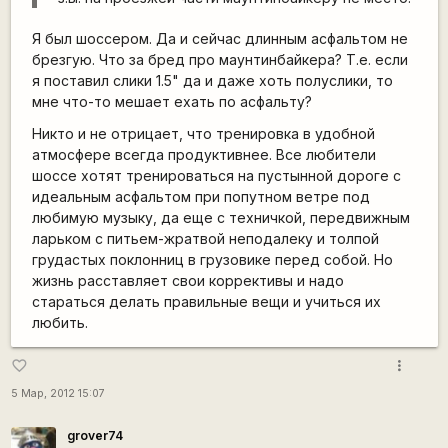
Я был шоссером. Да и сейчас длинным асфальтом не
брезгую. Что за бред про маунтинбайкера? Т.е. если
я поставил слики 1.5" да и даже хоть полуслики, то
мне что-то мешает ехать по асфальту?
Никто и не отрицает, что тренировка в удобной
атмосфере всегда продуктивнее. Все любители
шоссе хотят тренироваться на пустынной дороге с
идеальным асфальтом при попутном ветре под
любимую музыку, да еще с техничкой, передвижным
ларьком с питьем-жратвой неподалеку и толпой
грудастых поклонниц в грузовике перед собой. Но
жизнь расставляет свои коррективы и надо
стараться делать правильные вещи и учиться их
любить.
more_vert
favorite_border
5 Мар, 2012 15:07
grover74