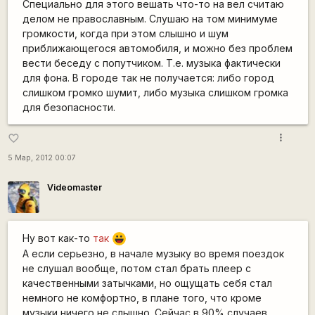
Специально для этого вешать что-то на вел считаю
делом не православным. Слушаю на том минимуме
громкости, когда при этом слышно и шум
приближающегося автомобиля, и можно без проблем
вести беседу с попутчиком. Т.е. музыка фактически
для фона. В городе так не получается: либо город
слишком громко шумит, либо музыка слишком громка
для безопасности.
more_vert
favorite_border
5 Мар, 2012 00:07
Videomaster
Ну вот как-то
так
|-))
А если серьезно, в начале музыку во время поездок
не слушал вообще, потом стал брать плеер с
качественными затычками, но ощущать себя стал
немного не комфортно, в плане того, что кроме
музыки ничего не слышно. Сейчас в 90% случаев